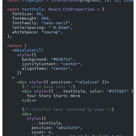
  const
 clipRight
 =
 interpolate
(progress, [
0
, 
1
], [
100
,
  const
 textStyle
:
 React
.
CSSProperties
 =
 {
    fontSize: 
96
,
    fontWeight: 
900
,
    fontFamily: 
"sans-serif"
,
    letterSpacing: 
"-0.02em"
,
    whiteSpace: 
"nowrap"
,
  };
  return
 (
    <
AbsoluteFill
      style
=
{{
        background: 
"#030712"
,
        justifyContent: 
"center"
,
        alignItems: 
"center"
,
      }}
    >
      <
div
 style
=
{{ position: 
"relative"
 }}>
        {
/* Gray base text */
}
        <
div
 style
=
{{ 
...
textStyle, color: 
"#1f2937"
 }}
          Your Story Starts Here
        </
div
>
        {
/* Colorful text revealed by wipe */
}
        <
div
          style
=
{{
            ...
textStyle,
            position: 
"absolute"
,
            inset: 
0
,