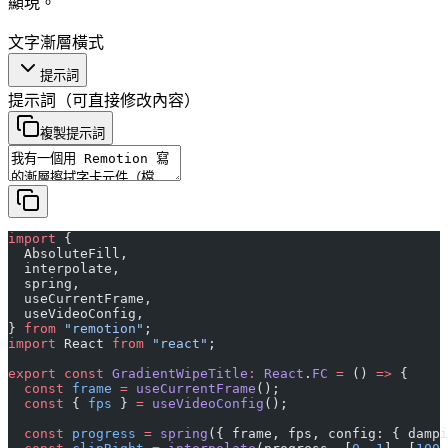
顯現。
文字
漸層
橫式
提示詞
提示詞
（可直接修改內容）
複製提示詞
import
 {
  AbsoluteFill,
  interpolate,
  spring,
  useCurrentFrame,
  useVideoConfig,
} 
from
 "remotion"
;
import
 React 
from
 "react"
;
export
 const
 GradientWipeTitle
:
 React
.
FC
 =
 () 
=>
 {
  const
 frame
 =
 useCurrentFrame
();
  const
 { 
fps
 } 
=
 useVideoConfig
();
  const
 progress
 =
 spring
({ frame, fps, config: { dampi