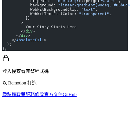
            clipPath: 
`inset(0 ${
clipRight
}% 0 0)`
,
            background: 
"linear-gradient(90deg, #06b6d4
            WebkitBackgroundClip: 
"text"
,
            WebkitTextFillColor: 
"transparent"
,
          }}
        >
          Your Story Starts Here
        </
div
>
      </
div
>
    </
AbsoluteFill
>
  );
};
登入後查看完整程式碼
以 Remotion 打造
隱私權政策
服務條款
官方文件
GitHub