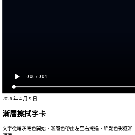
2026 年 4 月 9 日
漸層擦拭字卡
文字從暗灰底色開始，漸層色帶由左至右擦過，鮮豔色彩逐漸