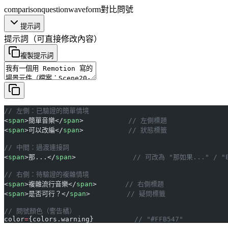
comparison
question
waveform
對比
問號
提示詞
提示詞
（可直接修改內容）
複製提示詞
// 左側：已驗證的簡單情境
<
span
>簡單音樂</
span
>           
// 左側標題
<
span
>可以改編</
span
>           
// 狀態標籤
// 中間：過渡連接詞
<
span
>那...</
span
>              
// 可改為 "那如果..." / "B
// 右側：待驗證的複雜情境
<
span
>複雜流行音樂</
span
>       
// 右側標題
<
span
>是否可行？</
span
>         
// 疑問標籤
// 問號顏色（警告橘）
color
=
{colors.warning}          
// "#FFB547"