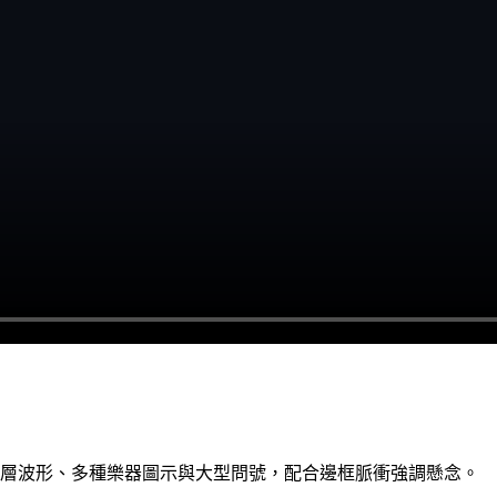
雜多層波形、多種樂器圖示與大型問號，配合邊框脈衝強調懸念。