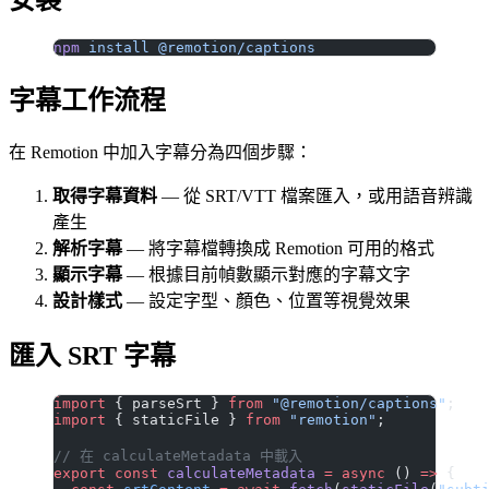
npm
 install
 @remotion/captions
字幕工作流程
在 Remotion 中加入字幕分為四個步驟：
取得字幕資料
— 從 SRT/VTT 檔案匯入，或用語音辨識
產生
解析字幕
— 將字幕檔轉換成 Remotion 可用的格式
顯示字幕
— 根據目前幀數顯示對應的字幕文字
設計樣式
— 設定字型、顏色、位置等視覺效果
匯入 SRT 字幕
import
 { parseSrt } 
from
 "@remotion/captions"
;
import
 { staticFile } 
from
 "remotion"
;
// 在 calculateMetadata 中載入
export
 const
 calculateMetadata
 =
 async
 () 
=>
 {