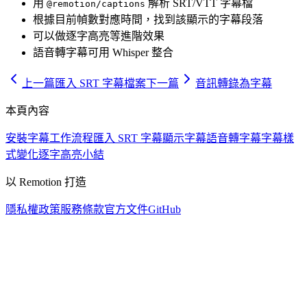
用
解析 SRT/VTT 字幕檔
@remotion/captions
根據目前幀數對應時間，找到該顯示的字幕段落
可以做逐字高亮等進階效果
語音轉字幕可用 Whisper 整合
上一篇
匯入 SRT 字幕檔案
下一篇
音訊轉錄為字幕
本頁內容
安裝
字幕工作流程
匯入 SRT 字幕
顯示字幕
語音轉字幕
字幕樣
式變化
逐字高亮
小結
以 Remotion 打造
隱私權政策
服務條款
官方文件
GitHub