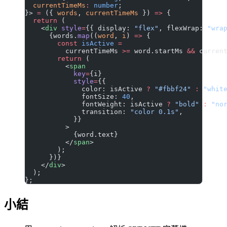
  currentTimeMs
:
 number
;
}> 
=
 ({ 
words
, 
currentTimeMs
 }) 
=>
 {
  return
 (
    <
div
 style
=
{{ display: 
"flex"
, flexWrap: 
"wra
      {words.
map
((
word
, 
i
) 
=>
 {
        const
 isActive
 =
          currentTimeMs 
>=
 word.startMs 
&&
 curren
        return
 (
          <
span
            key
=
{i}
            style
=
{{
              color: isActive 
?
 "#fbbf24"
 :
 "whit
              fontSize: 
40
,
              fontWeight: isActive 
?
 "bold"
 :
 "no
              transition: 
"color 0.1s"
,
            }}
          >
            {word.text}
          </
span
>
        );
      })}
    </
div
>
  );
};
小結