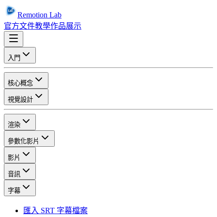
Remotion Lab
官方文件
教學
作品展示
入門
核心概念
視覺設計
渲染
參數化影片
影片
音訊
字幕
匯入 SRT 字幕檔案