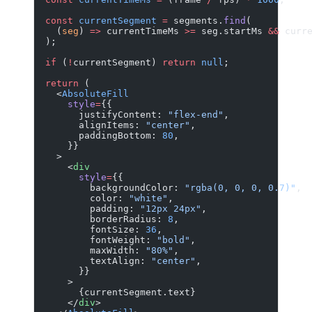
  const
 currentSegment
 =
 segments.
find
(
    (
seg
) 
=>
 currentTimeMs 
>=
 seg.startMs 
&&
 curr
  );
  if
 (
!
currentSegment) 
return
 null
;
  return
 (
    <
AbsoluteFill
      style
=
{{
        justifyContent: 
"flex-end"
,
        alignItems: 
"center"
,
        paddingBottom: 
80
,
      }}
    >
      <
div
        style
=
{{
          backgroundColor: 
"rgba(0, 0, 0, 0.7)"
,
          color: 
"white"
,
          padding: 
"12px 24px"
,
          borderRadius: 
8
,
          fontSize: 
36
,
          fontWeight: 
"bold"
,
          maxWidth: 
"80%"
,
          textAlign: 
"center"
,
        }}
      >
        {currentSegment.text}
      </
div
>