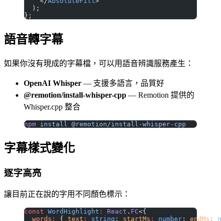
    </
AbsoluteFill
>
  );
};
語音轉字幕
如果你沒有現成的字幕檔，可以用語音辨識服務產生：
OpenAI Whisper
— 支援多語言，品質好
@remotion/install-whisper-cpp
— Remotion 提供的
Whisper.cpp 整合
npm
 install
 @remotion/install-whisper-cpp
字幕樣式變化
逐字高亮
讓目前正在說的字用不同顏色標示：
const
 WordHighlight
:
 React
.
FC
<{
  words
:
 { 
text
:
 string
; 
startMs
:
 number
; 
endMs
:
 