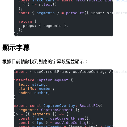
  const
 srtContent
 =
 await
 fetch
(
staticFile
(
"subt
    (
r
) 
=>
 r.
text
()
  );
  const
 { 
segments
 } 
=
 parseSrt
({ input: srtConte
  return
 {
    props: { segments },
  };
};
顯示字幕
根據目前幀數找到對應的字幕段落並顯示：
import
 { useCurrentFrame, useVideoConfig, Absolut
interface
 CaptionSegment
 {
  text
:
 string
;
  startMs
:
 number
;
  endMs
:
 number
;
}
export
 const
 CaptionOverlay
:
 React
.
FC
<{
  segments
:
 CaptionSegment
[];
}> 
=
 ({ 
segments
 }) 
=>
 {
  const
 frame
 =
 useCurrentFrame
();
  const
 { 
fps
 } 
=
 useVideoConfig
();
  const
 currentTimeMs
 =
 (frame 
/
 fps) 
*
 1000
;