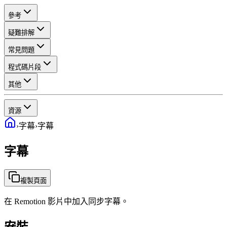
參考
疑難排解
常見問題
程式碼片段
其他
資源
›
字幕
›
字幕
字幕
複製頁面
在 Remotion 影片中加入同步字幕。
安裝