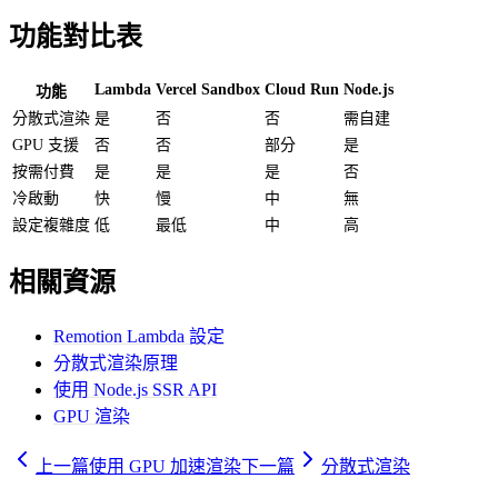
功能對比表
Lambda
Vercel Sandbox
Cloud Run
Node.js
功能
分散式渲染
是
否
否
需自建
GPU 支援
否
否
部分
是
按需付費
是
是
是
否
冷啟動
快
慢
中
無
設定複雜度
低
最低
中
高
相關資源
Remotion Lambda 設定
分散式渲染原理
使用 Node.js SSR API
GPU 渲染
上一篇
使用 GPU 加速渲染
下一篇
分散式渲染