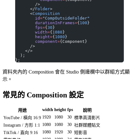
        />
      </
Folder
>
      <
Composition
        id
=
"CompOutsideFolder"
        durationInFrames
=
{
100
}
        fps
=
{
30
}
        width
=
{
1080
}
        height
=
{
1080
}
        component
=
{Component}
      />
    </>
  );
};
資料夾內的 Composition 會在 Studio 側邊欄中以群組方式顯
示。
常見的 Composition 設定
width
height
fps
用途
說明
1920
1080
30
YouTube / 橫向 16:9
標準高清影片
1080
1080
30
Instagram / 方形 1:1
社群媒體貼文
1080
1920
30
TikTok / 直向 9:16
短影音