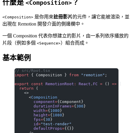
什麼是
？
<Composition>
是你用來
註冊影片
的元件，讓它能被渲染，並
<Composition>
出現在 Remotion 開發介面的側邊欄中。
一個 Composition 代表你想建立的影片，由一系列依序播放的
片段（例如多個
）組合而成。
<Sequence>
基本範例
// src/Root.tsx
import
 { Composition } 
from
 "remotion"
;
export
 const
 RemotionRoot
:
 React
.
FC
 =
 () 
=>
 {
  return
 (
    <>
      <
Composition
        component
=
{Component}
        durationInFrames
=
{
300
}
        width
=
{
1080
}
        height
=
{
1080
}
        fps
=
{
30
}
        id
=
"test-render"
        defaultProps
=
{{}}
      />