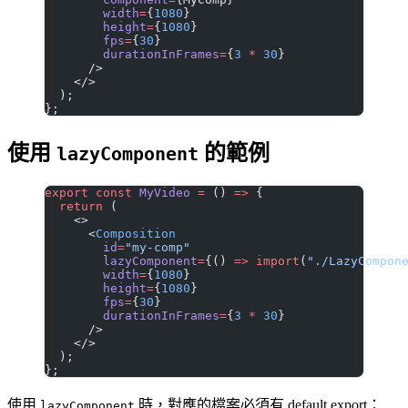
        width
=
{
1080
}
        height
=
{
1080
}
        fps
=
{
30
}
        durationInFrames
=
{
3
 *
 30
}
      />
    </>
  );
};
使用
的範例
lazyComponent
export
 const
 MyVideo
 =
 () 
=>
 {
  return
 (
    <>
      <
Composition
        id
=
"my-comp"
        lazyComponent
=
{() 
=>
 import
(
"./LazyCompon
        width
=
{
1080
}
        height
=
{
1080
}
        fps
=
{
30
}
        durationInFrames
=
{
3
 *
 30
}
      />
    </>
  );
};
使用
時，對應的檔案必須有 default export：
lazyComponent