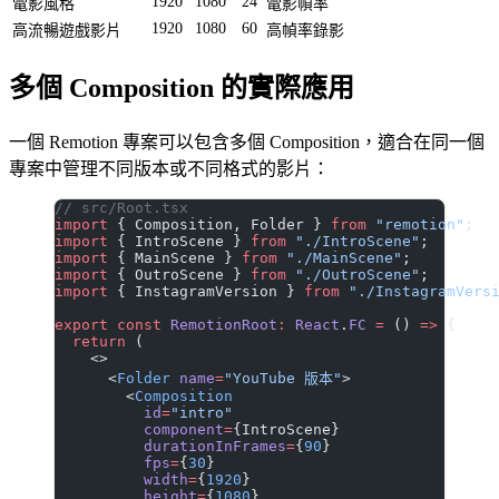
1920
1080
24
電影風格
電影幀率
1920
1080
60
高流暢遊戲影片
高幀率錄影
多個 Composition 的實際應用
一個 Remotion 專案可以包含多個 Composition，適合在同一個
專案中管理不同版本或不同格式的影片：
// src/Root.tsx
import
 { Composition, Folder } 
from
 "remotion"
;
import
 { IntroScene } 
from
 "./IntroScene"
;
import
 { MainScene } 
from
 "./MainScene"
;
import
 { OutroScene } 
from
 "./OutroScene"
;
import
 { InstagramVersion } 
from
 "./InstagramVers
export
 const
 RemotionRoot
:
 React
.
FC
 =
 () 
=>
 {
  return
 (
    <>
      <
Folder
 name
=
"YouTube 版本"
>
        <
Composition
          id
=
"intro"
          component
=
{IntroScene}
          durationInFrames
=
{
90
}
          fps
=
{
30
}
          width
=
{
1920
}
          height
=
{
1080
}