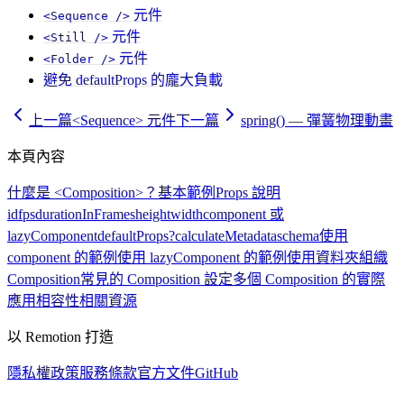
元件
<Sequence />
元件
<Still />
元件
<Folder />
避免 defaultProps 的龐大負載
上一篇
<Sequence> 元件
下一篇
spring() — 彈簧物理動畫
本頁內容
什麼是 <Composition>？
基本範例
Props 說明
id
fps
durationInFrames
height
width
component 或
lazyComponent
defaultProps?
calculateMetadata
schema
使用
component 的範例
使用 lazyComponent 的範例
使用資料夾組織
Composition
常見的 Composition 設定
多個 Composition 的實際
應用
相容性
相關資源
以 Remotion 打造
隱私權政策
服務條款
官方文件
GitHub