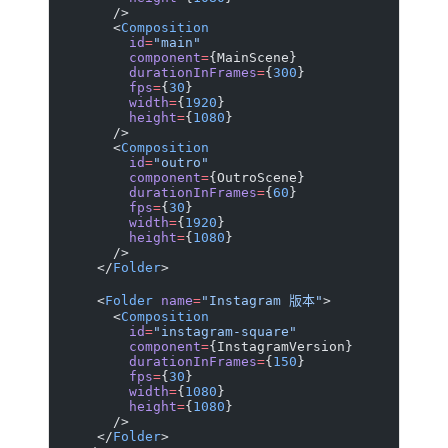
        />
        <
Composition
          id
=
"main"
          component
=
{MainScene}
          durationInFrames
=
{
300
}
          fps
=
{
30
}
          width
=
{
1920
}
          height
=
{
1080
}
        />
        <
Composition
          id
=
"outro"
          component
=
{OutroScene}
          durationInFrames
=
{
60
}
          fps
=
{
30
}
          width
=
{
1920
}
          height
=
{
1080
}
        />
      </
Folder
>
      <
Folder
 name
=
"Instagram 版本"
>
        <
Composition
          id
=
"instagram-square"
          component
=
{InstagramVersion}
          durationInFrames
=
{
150
}
          fps
=
{
30
}
          width
=
{
1080
}
          height
=
{
1080
}
        />
      </
Folder
>