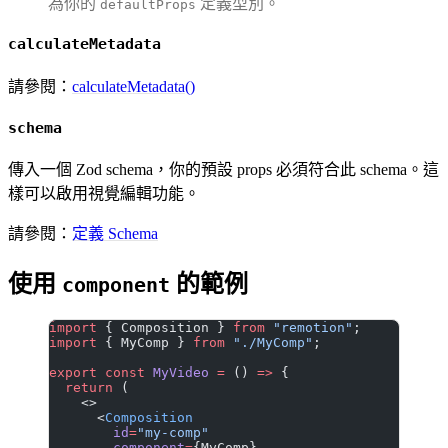
為你的
定義型別。
defaultProps
calculateMetadata
請參閱：
calculateMetadata()
schema
傳入一個 Zod schema，你的預設 props 必須符合此 schema。這
樣可以啟用視覺編輯功能。
請參閱：
定義 Schema
使用
的範例
component
import
 { Composition } 
from
 "remotion"
;
import
 { MyComp } 
from
 "./MyComp"
;
export
 const
 MyVideo
 =
 () 
=>
 {
  return
 (
    <>
      <
Composition
        id
=
"my-comp"
        component
=
{MyComp}