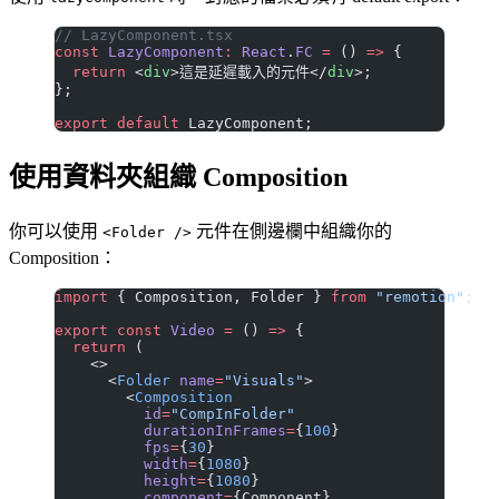
// LazyComponent.tsx
const
 LazyComponent
:
 React
.
FC
 =
 () 
=>
 {
  return
 <
div
>這是延遲載入的元件</
div
>;
};
export
 default
 LazyComponent;
使用資料夾組織 Composition
你可以使用
元件在側邊欄中組織你的
<Folder />
Composition：
import
 { Composition, Folder } 
from
 "remotion"
;
export
 const
 Video
 =
 () 
=>
 {
  return
 (
    <>
      <
Folder
 name
=
"Visuals"
>
        <
Composition
          id
=
"CompInFolder"
          durationInFrames
=
{
100
}
          fps
=
{
30
}
          width
=
{
1080
}
          height
=
{
1080
}
          component
=
{Component}