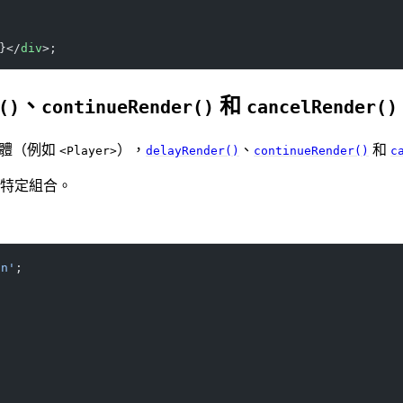
}</
div
>;
、
和
()
continueRender()
cancelRender()
個體（例如
），
、
和
<Player>
delayRender()
continueRender()
c
於特定組合。
on'
;