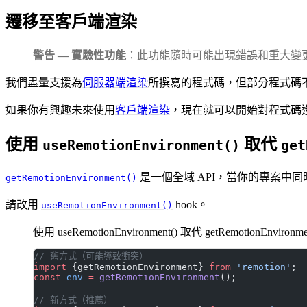
遷移至客戶端渲染
警告 — 實驗性功能
：此功能隨時可能出現錯誤和重大變
我們盡量支援為
伺服器端渲染
所撰寫的程式碼，但部分程式碼
如果你有興趣未來使用
客戶端渲染
，現在就可以開始對程式碼
使用
取代
useRemotionEnvironment()
get
是一個全域 API，當你的專案中同時
getRemotionEnvironment()
請改用
hook。
useRemotionEnvironment()
使用 useRemotionEnvironment() 取代 getRemotionEnvironme
// 舊方式（可能導致衝突）
import
 {getRemotionEnvironment} 
from
 'remotion'
;
const
 env
 =
 getRemotionEnvironment
();
// 新方式（推薦）