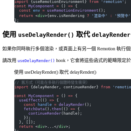
import
 {useRemotionEnvironment} 
from
 'remotion'
;
const
 MyComponent
 =
 () 
=>
 {
  const
 env
 =
 useRemotionEnvironment
();
  return
 <
div
>{env.isRendering 
?
 '渲染中'
 :
 '預覽中'
};
使用
取代
useDelayRender()
delayRender
如果你同時執行多個渲染，或頁面上有另一個 Remotion 執行
請改用
hook，它會將這些函式的範疇限定
useDelayRender()
使用 useDelayRender() 取代 delayRender()
// 舊方式（可能在多執行個體時發生衝突）
import
 {delayRender, continueRender} 
from
 'remoti
const
 MyComponent
 =
 () 
=>
 {
  useEffect
(() 
=>
 {
    const
 handle
 =
 delayRender
();
    fetchData
().
then
(() 
=>
 {
      continueRender
(handle);
    });
  }, []);
  return
 <
div
>...</
div
>;
};