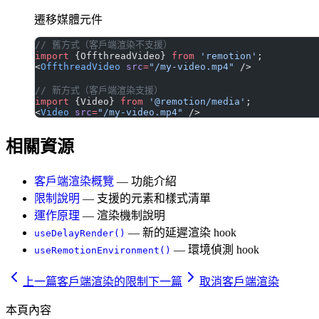
遷移媒體元件
// 舊方式（客戶端渲染不支援）
import
 {OffthreadVideo} 
from
 'remotion'
;
<
OffthreadVideo
 src
=
"/my-video.mp4"
 />
// 新方式（客戶端渲染支援）
import
 {Video} 
from
 '@remotion/media'
;
<
Video
 src
=
"/my-video.mp4"
 />
相關資源
客戶端渲染概覽
— 功能介紹
限制說明
— 支援的元素和樣式清單
運作原理
— 渲染機制說明
— 新的延遲渲染 hook
useDelayRender()
— 環境偵測 hook
useRemotionEnvironment()
上一篇
客戶端渲染的限制
下一篇
取消客戶端渲染
本頁內容