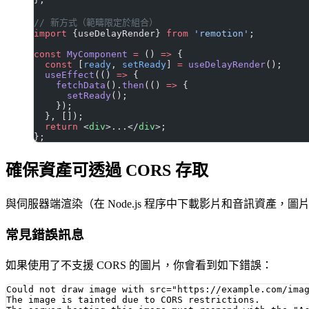
// 新方式（範疇限定於組合）
import
 {useDelayRender} 
from
 'remotion'
;
const
 MyComponent
 =
 () 
=>
 {
  const
 [
ready
, 
setReady
] 
=
 useDelayRender
();
  useEffect
(() 
=>
 {
    fetchData
().
then
(() 
=>
 {
      setReady
();
    });
  }, []);
  return
 <
div
>...</
div
>;
};
確保資產可透過 CORS 存取
與伺服器端渲染（在 Node.js 程序中下載影片和音訊資產，圖
常見錯誤訊息
如果使用了不支援 CORS 的圖片，你會看到如下錯誤：
Could not draw image with src="https://example.com/imag
The image is tainted due to CORS restrictions.
