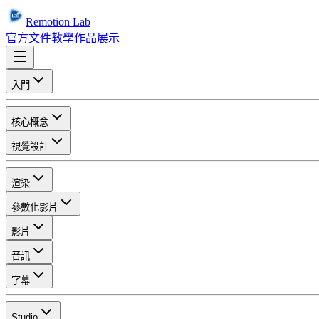
Remotion Lab
官方文件
教學
作品展示
入門
核心概念
視覺設計
渲染
參數化影片
影片
音訊
字幕
Studio