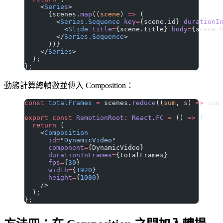
    <
Series
>
      {scenes.
map
((
scene
) 
=>
 (
        <
Series.Sequence
 key
=
{scene.id} 
durationI
          <
Slide
 title
=
{scene.title} 
body
=
{scene.
        </
Series.Sequence
>
      ))}
    </
Series
>
  );
};
動態計算總幀數並傳入 Composition：
const
 totalFrames
 =
 scenes.
reduce
((
sum
, 
s
) 
=>
 sum
export
 const
 RemotionRoot
:
 React
.
FC
 =
 () 
=>
 {
  return
 (
    <
Composition
      id
=
"DynamicVideo"
      component
=
{DynamicVideo}
      durationInFrames
=
{totalFrames}
      fps
=
{
30
}
      width
=
{
1920
}
      height
=
{
1080
}
    />
  );
};