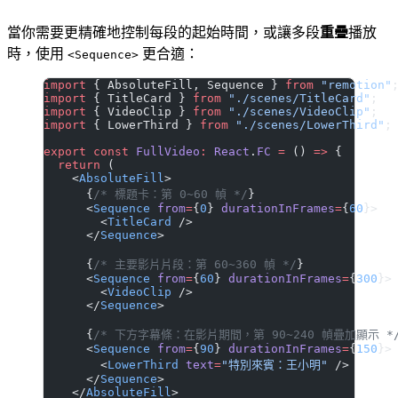
當你需要更精確地控制每段的起始時間，或讓多段
重疊
播放
時，使用
更合適：
<Sequence>
import
 { AbsoluteFill, Sequence } 
from
 "remotion"
import
 { TitleCard } 
from
 "./scenes/TitleCard"
;
import
 { VideoClip } 
from
 "./scenes/VideoClip"
;
import
 { LowerThird } 
from
 "./scenes/LowerThird"
;
export
 const
 FullVideo
:
 React
.
FC
 =
 () 
=>
 {
  return
 (
    <
AbsoluteFill
>
      {
/* 標題卡：第 0~60 幀 */
}
      <
Sequence
 from
=
{
0
} 
durationInFrames
=
{
60
}>
        <
TitleCard
 />
      </
Sequence
>
      {
/* 主要影片片段：第 60~360 幀 */
}
      <
Sequence
 from
=
{
60
} 
durationInFrames
=
{
300
}>
        <
VideoClip
 />
      </
Sequence
>
      {
/* 下方字幕條：在影片期間，第 90~240 幀疊加顯示 *
      <
Sequence
 from
=
{
90
} 
durationInFrames
=
{
150
}>
        <
LowerThird
 text
=
"特別來賓：王小明"
 />
      </
Sequence
>
    </
AbsoluteFill
>