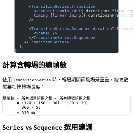
      <
TransitionSeries.Transition
        presentation
=
{
slide
({ direction: 
"from-ri
        timing
=
{
linearTiming
({ durationInFrames: 
      />
      <
TransitionSeries.Sequence
 durationInFrames
        <
SceneC
 />
      </
TransitionSeries.Sequence
>
    </
TransitionSeries
>
  );
};
計算含轉場的總幀數
使用
時，轉場期間兩段場景重疊，總幀數
TransitionSeries
需要扣掉轉場長度：
總幀數 = 所有場景幀數之和 - 所有轉場幀數之和

      = (120 + 150 + 90) - (20 + 30)

      = 360 - 50

vs
選用建議
Series
Sequence