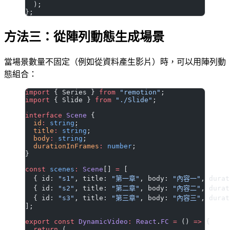
  );
};
方法三：從陣列動態生成場景
當場景數量不固定（例如從資料產生影片）時，可以用陣列動
態組合：
import
 { Series } 
from
 "remotion"
;
import
 { Slide } 
from
 "./Slide"
;
interface
 Scene
 {
  id
:
 string
;
  title
:
 string
;
  body
:
 string
;
  durationInFrames
:
 number
;
}
const
 scenes
:
 Scene
[] 
=
 [
  { id: 
"s1"
, title: 
"第一章"
, body: 
"內容一"
, durat
  { id: 
"s2"
, title: 
"第二章"
, body: 
"內容二"
, durat
  { id: 
"s3"
, title: 
"第三章"
, body: 
"內容三"
, durat
];
export
 const
 DynamicVideo
:
 React
.
FC
 =
 () 
=>
 {
  return
 (