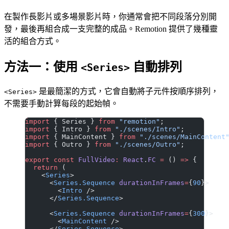
在製作長影片或多場景影片時，你通常會把不同段落分別開
發，最後再組合成一支完整的成品。Remotion 提供了幾種靈
活的組合方式。
方法一：使用
自動排列
<Series>
是最簡潔的方式，它會自動將子元件按順序排列，
<Series>
不需要手動計算每段的起始幀。
import
 { Series } 
from
 "remotion"
;
import
 { Intro } 
from
 "./scenes/Intro"
;
import
 { MainContent } 
from
 "./scenes/MainContent
import
 { Outro } 
from
 "./scenes/Outro"
;
export
 const
 FullVideo
:
 React
.
FC
 =
 () 
=>
 {
  return
 (
    <
Series
>
      <
Series.Sequence
 durationInFrames
=
{
90
}>
        <
Intro
 />
      </
Series.Sequence
>
      <
Series.Sequence
 durationInFrames
=
{
300
}>
        <
MainContent
 />
      </
Series.Sequence
>