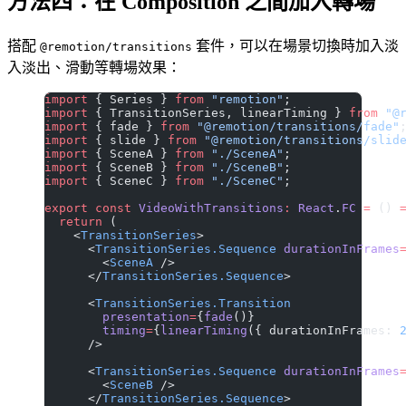
方法四：在 Composition 之間加入轉場
搭配
套件，可以在場景切換時加入淡
@remotion/transitions
入淡出、滑動等轉場效果：
import
 { Series } 
from
 "remotion"
;
import
 { TransitionSeries, linearTiming } 
from
 "@
import
 { fade } 
from
 "@remotion/transitions/fade"
import
 { slide } 
from
 "@remotion/transitions/slid
import
 { SceneA } 
from
 "./SceneA"
;
import
 { SceneB } 
from
 "./SceneB"
;
import
 { SceneC } 
from
 "./SceneC"
;
export
 const
 VideoWithTransitions
:
 React
.
FC
 =
 () 
  return
 (
    <
TransitionSeries
>
      <
TransitionSeries.Sequence
 durationInFrames
        <
SceneA
 />
      </
TransitionSeries.Sequence
>
      <
TransitionSeries.Transition
        presentation
=
{
fade
()}
        timing
=
{
linearTiming
({ durationInFrames: 
      />
      <
TransitionSeries.Sequence
 durationInFrames
        <
SceneB
 />
      </
TransitionSeries.Sequence
>