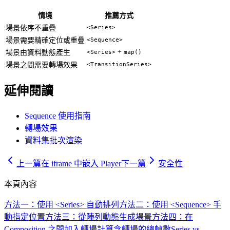
情境
推薦方式
<Series>
場景依序不重疊
<Sequence>
場景需要精確定位或重疊
+
<Series>
map()
場景由資料動態產生
<TransitionSeries>
場景之間需要轉場效果
延伸閱讀
Sequence 使用指南
轉場效果
資料集批次渲染
上一篇
在 iframe 中嵌入 Player
下一篇
安全性
本頁內容
方法一：使用 <Series> 自動排列
方法二：使用 <Sequence> 手
動指定位置
方法三：從陣列動態生成場景
方法四：在
Composition 之間加入轉場
計算含轉場的總幀數
Series vs