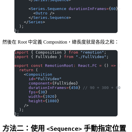
      <
Series.Sequence
 durationInFrames
=
{
60
}>
        <
Outro
 />
      </
Series.Sequence
>
    </
Series
>
  );
};
然後在 Root 中定義 Composition，總長度就是各段之和：
import
 { Composition } 
from
 "remotion"
;
import
 { FullVideo } 
from
 "./FullVideo"
;
export
 const
 RemotionRoot
:
 React
.
FC
 =
 () 
=>
 {
  return
 (
    <
Composition
      id
=
"FullVideo"
      component
=
{FullVideo}
      durationInFrames
=
{
450
} 
// 90 + 300 + 60
      fps
=
{
30
}
      width
=
{
1920
}
      height
=
{
1080
}
    />
  );
};
方法二：使用
手動指定位置
<Sequence>