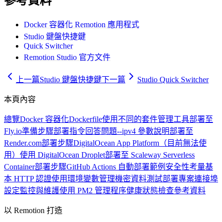
參考資料
Docker 容器化 Remotion 應用程式
Studio 鍵盤快捷鍵
Quick Switcher
Remotion Studio 官方文件
上一篇
Studio 鍵盤快捷鍵
下一篇
Studio Quick Switcher
本頁內容
總覽
Docker 容器化
Dockerfile
使用不同的套件管理工具
部署至
Fly.io
準備步驟
部署指令
回答問題
--ipv4 參數說明
部署至
Render.com
部署步驟
DigitalOcean App Platform（目前無法使
用）
使用 DigitalOcean Droplet
部署至 Scaleway Serverless
Container
部署步驟
GitHub Actions 自動部署範例
安全性考量
基
本 HTTP 認證
使用環境變數管理機密資料
測試部署專案
連接埠
設定
監控與維護
使用 PM2 管理程序
健康狀態檢查
參考資料
以 Remotion 打造