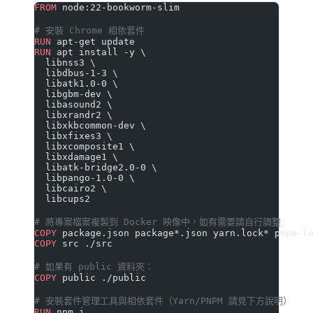
FROM
 node:22-bookworm-slim
# 安裝 Chrome 相依套件
RUN
 apt-get update
RUN
 apt install -y \
  libnss3 \
  libdbus-1-3 \
  libatk1.0-0 \
  libgbm-dev \
  libasound2 \
  libxrandr2 \
  libxkbcommon-dev \
  libxfixes3 \
  libxcomposite1 \
  libxdamage1 \
  libatk-bridge2.0-0 \
  libpango-1.0-0 \
  libcairo2 \
  libcups2
# 將專案檔案複製到 Docker 映像中，如有需要請自行調整
COPY
 package.json package*.json yarn.lock* pnpm-l
COPY
 src ./src
# 如果有 public 資料夾：
COPY
 public ./public
# 安裝套件管理工具與相依套件（Yarn/PNPM 請見下方說明）
RUN
 npm i