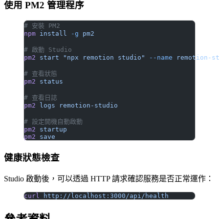
使用 PM2 管理程序
# 安裝 PM2
npm
 install
 -g
 pm2
# 啟動 Studio
pm2
 start
 "npx remotion studio"
 --name
 remotion-s
# 查看狀態
pm2
 status
# 查看日誌
pm2
 logs
 remotion-studio
# 設定開機自動啟動
pm2
 startup
pm2
 save
健康狀態檢查
Studio 啟動後，可以透過 HTTP 請求確認服務是否正常運作：
curl
 http://localhost:3000/api/health