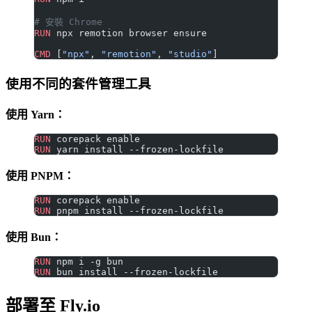
# 安裝 Chrome
RUN
 npx remotion browser ensure
CMD
 [
"npx"
, 
"remotion"
, 
"studio"
]
使用不同的套件管理工具
使用 Yarn：
RUN
 corepack enable
RUN
 yarn install --frozen-lockfile
使用 PNPM：
RUN
 corepack enable
RUN
 pnpm install --frozen-lockfile
使用 Bun：
RUN
 npm i -g bun
RUN
 bun install --frozen-lockfile
部署至 Fly.io