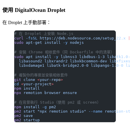
使用 DigitalOcean Droplet
在 Droplet 上手動部署：
# 在 Droplet 上安裝 Node.js
curl
 -fsSL
 https://deb.nodesource.com/setup_22.x
 
sudo
 apt-get
 install
 -y
 nodejs
# 安裝 Chrome 相依套件（同 Dockerfile 中的清單）
sudo
 apt
 install
 -y
 libnss3
 libdbus-1-3
 libatk1.0
  libasound2
 libxrandr2
 libxkbcommon-dev
 libxfixe
  libxdamage1
 libatk-bridge2.0-0
 libpango-1.0-0
 l
# 複製你的專案並安裝相依套件
git
 clone
 <
your-rep
o
>
cd
 <
your-projec
t
>
npm
 install
npx
 remotion
 browser
 ensure
# 在背景執行 Studio（使用 pm2 或 screen）
npm
 install
 -g
 pm2
pm2
 start
 "npx remotion studio"
 --name
 remotion-s
pm2
 save
pm2
 startup