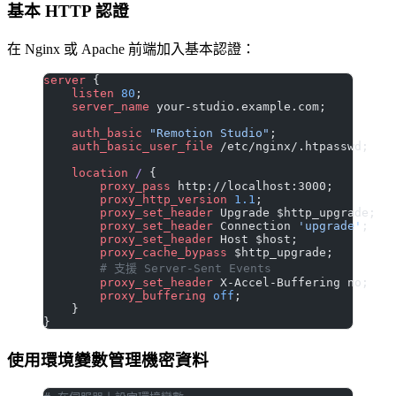
基本 HTTP 認證
在 Nginx 或 Apache 前端加入基本認證：
server
 {
    listen 
80
;
    server_name 
your-studio.example.com;
    auth_basic 
"Remotion Studio"
;
    auth_basic_user_file 
/etc/nginx/.htpasswd;
    location
 / 
{
        proxy_pass 
http://localhost:3000;
        proxy_http_version 
1.1
;
        proxy_set_header 
Upgrade $http_upgrade;
        proxy_set_header 
Connection 
'upgrade'
;
        proxy_set_header 
Host $host;
        proxy_cache_bypass 
$http_upgrade;
        # 支援 Server-Sent Events
        proxy_set_header 
X-Accel-Buffering no;
        proxy_buffering 
off
;
    }
}
使用環境變數管理機密資料