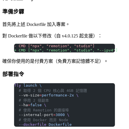
準備步驟
首先將上述 Dockerfile 加入專案。
對 Dockerfile 做以下修改（自 v4.0.125 起支援）：
- CMD ["npx", "remotion", "studio"]
+ CMD ["npx", "remotion", "studio", "--ipv4"]
確保你使用的是付費方案（免費方案記憶體不足）。
部署指令
fly
 launch
 \
  # 取得 2 個 CPU 核心與 4GB 記憶體
  --vm-size
=
performance-2x
 \
  # 停用 2 倍副本
  --ha
=
false
 \
  # 使用 Remotion 的連接埠
  --internal-port
=
3000
 \
  # 使用 Docker 而非 Node
  --dockerfile
 Dockerfile