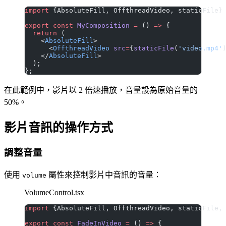
import
 {AbsoluteFill, OffthreadVideo, staticFile}
export
 const
 MyComposition
 =
 () 
=>
 {
  return
 (
    <
AbsoluteFill
>
      <
OffthreadVideo
 src
=
{
staticFile
(
'video.mp4'
    </
AbsoluteFill
>
  );
};
在此範例中，影片以 2 倍速播放，音量設為原始音量的
50%。
影片音訊的操作方式
調整音量
使用
屬性來控制影片中音訊的音量：
volume
VolumeControl.tsx
import
 {AbsoluteFill, OffthreadVideo, staticFile,
export
 const
 FadeInVideo
 =
 () 
=>
 {