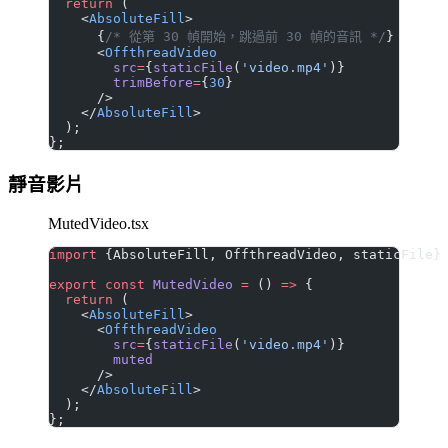
  return
 (
    <
AbsoluteFill
>
      {
/* 從第 30 幀開始，跳過前 30 幀的音訊 */
}
      <
OffthreadVideo
        src
=
{
staticFile
(
'video.mp4'
)}
        trimBefore
=
{
30
}
      />
    </
AbsoluteFill
>
  );
};
靜音影片
MutedVideo.tsx
import
 {AbsoluteFill, OffthreadVideo, staticFile}
export
 const
 MutedVideo
 =
 () 
=>
 {
  return
 (
    <
AbsoluteFill
>
      <
OffthreadVideo
        src
=
{
staticFile
(
'video.mp4'
)}
        muted
      />
    </
AbsoluteFill
>
  );
};