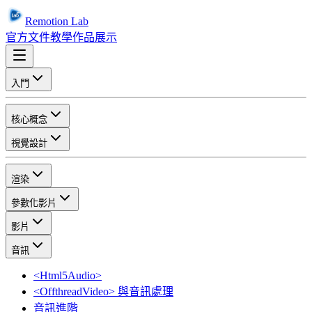
Remotion Lab
官方文件
教學
作品展示
入門
核心概念
視覺設計
渲染
參數化影片
影片
音訊
<Html5Audio>
<OffthreadVideo> 與音訊處理
音訊進階