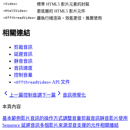
<Video>
標準 HTML5 影片元素的封裝
<Html5Video>
更底層的 HTML5 影片元件
<OffthreadVideo>
離執行緒渲染，效能更佳，推薦使用
相關連結
剪裁音訊
延遲音訊
靜音音訊
音訊速度
控制音量
API 文件
<OffthreadVideo>
上一篇
控制音調
下一篇
音訊視覺化
本頁內容
基本範例
影片音訊的操作方式
調整音量
剪裁音訊
靜音影片
使用
Sequence 延遲音訊
多個影片來源混音
支援的元件
相關連結