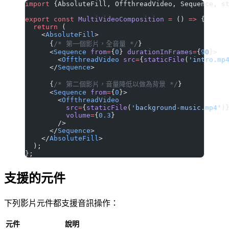
import
 {AbsoluteFill, OffthreadVideo, Sequence, s
export
 const
 MultiVideoComposition
 =
 () 
=>
 {
  return
 (
    <
AbsoluteFill
>
      {
/* 第一個影片，全音量 */
}
      <
Sequence
 from
=
{
0
} 
durationInFrames
=
{
90
}>
        <
OffthreadVideo
 src
=
{
staticFile
(
'intro.mp
      </
Sequence
>
      {
/* 第二個影片，音量降低以做為背景 */
}
      <
Sequence
 from
=
{
0
}>
        <
OffthreadVideo
          src
=
{
staticFile
(
'background-music.mp4'
)
          volume
=
{
0.3
}
        />
      </
Sequence
>
    </
AbsoluteFill
>
  );
};
支援的元件
下列影片元件都支援音訊操作：
元件
說明