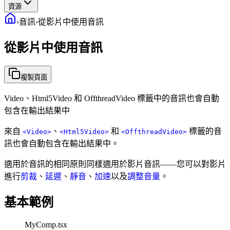
資源
›
音訊
›
從影片中使用音訊
從影片中使用音訊
複製頁面
Video、Html5Video 和 OffthreadVideo 標籤中的音訊也會自動
包含在輸出結果中
來自
、
和
標籤的音
<Video>
<Html5Video>
<OffthreadVideo>
訊也會自動包含在輸出結果中。
適用於音訊的相同原則同樣適用於影片音訊——您可以對影片
進行
剪裁
、
延遲
、
靜音
、
加速
以及
調整音量
。
基本範例
MyComp.tsx