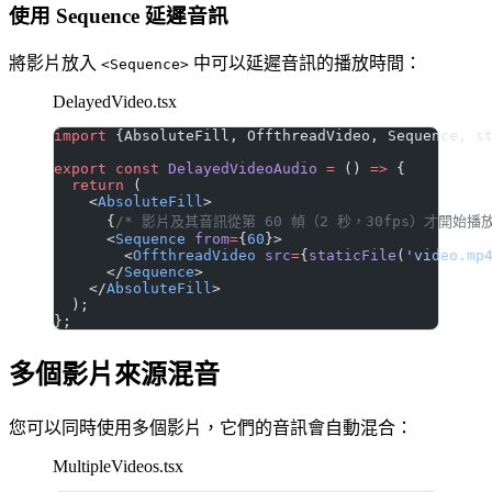
使用 Sequence 延遲音訊
將影片放入
中可以延遲音訊的播放時間：
<Sequence>
DelayedVideo.tsx
import
 {AbsoluteFill, OffthreadVideo, Sequence, s
export
 const
 DelayedVideoAudio
 =
 () 
=>
 {
  return
 (
    <
AbsoluteFill
>
      {
/* 影片及其音訊從第 60 幀（2 秒，30fps）才開始播放
      <
Sequence
 from
=
{
60
}>
        <
OffthreadVideo
 src
=
{
staticFile
(
'video.mp
      </
Sequence
>
    </
AbsoluteFill
>
  );
};
多個影片來源混音
您可以同時使用多個影片，它們的音訊會自動混合：
MultipleVideos.tsx