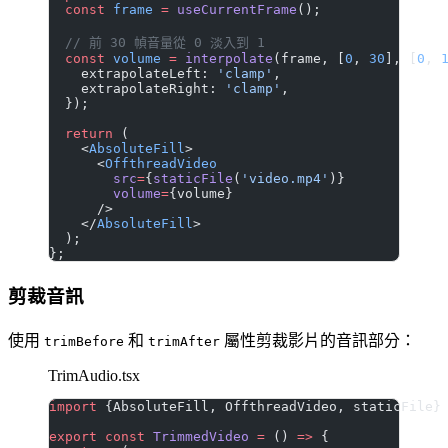
  const
 frame
 =
 useCurrentFrame
();
  // 前 30 幀音量從 0 淡入到 1
  const
 volume
 =
 interpolate
(frame, [
0
, 
30
], [
0
, 
    extrapolateLeft: 
'clamp'
,
    extrapolateRight: 
'clamp'
,
  });
  return
 (
    <
AbsoluteFill
>
      <
OffthreadVideo
        src
=
{
staticFile
(
'video.mp4'
)}
        volume
=
{volume}
      />
    </
AbsoluteFill
>
  );
};
剪裁音訊
使用
和
屬性剪裁影片的音訊部分：
trimBefore
trimAfter
TrimAudio.tsx
import
 {AbsoluteFill, OffthreadVideo, staticFile}
export
 const
 TrimmedVideo
 =
 () 
=>
 {