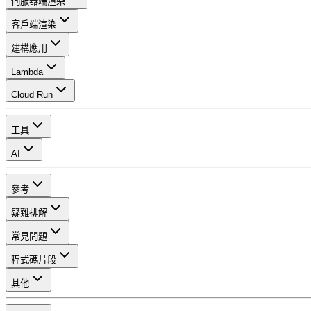
伺服器端渲染
客戶端渲染
建構應用
Lambda
Cloud Run
工具
AI
參考
疑難排解
常見問題
程式碼片段
其他