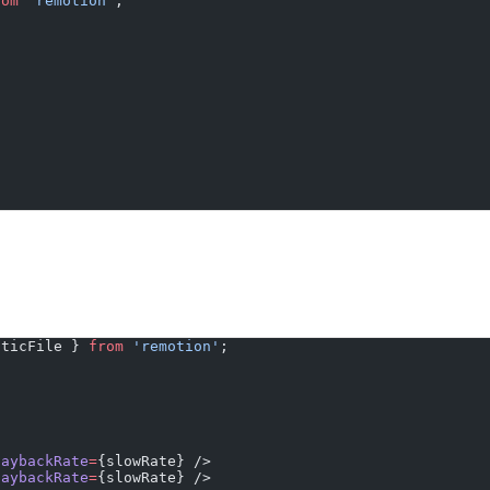
rom
 'remotion'
;
aticFile } 
from
 'remotion'
;
laybackRate
=
{slowRate} />
laybackRate
=
{slowRate} />