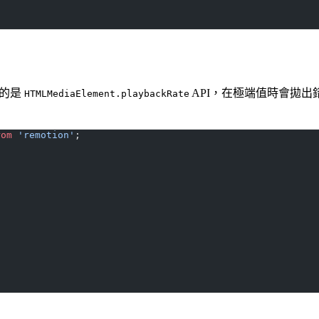
用的是
API，在極端值時會拋出錯誤
HTMLMediaElement.playbackRate
rom
 'remotion'
;