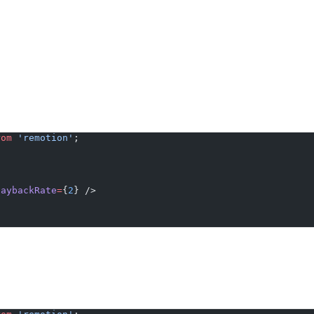
rom
 'remotion'
;
laybackRate
=
{
2
} />