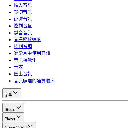
匯入音訊
裁切音訊
延遲音訊
控制音量
靜音音訊
音訊播放速度
控制音調
從影片中使用音訊
音訊視覺化
音效
匯出音訊
音訊處理的運算順序
字幕
Studio
Player