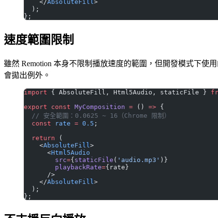
    </
AbsoluteFill
>
  );
};
速度範圍限制
雖然 Remotion 本身不限制播放速度的範圍，但開發模式下使
會拋出例外。
import
 { AbsoluteFill, Html5Audio, staticFile } 
f
export
 const
 MyComposition
 =
 () 
=>
 {
  // 安全範圍：0.0625 ~ 16（Chrome 限制）
  const
 rate
 =
 0.5
;
  return
 (
    <
AbsoluteFill
>
      <
Html5Audio
        src
=
{
staticFile
(
'audio.mp3'
)}
        playbackRate
=
{rate}
      />
    </
AbsoluteFill
>
  );
};