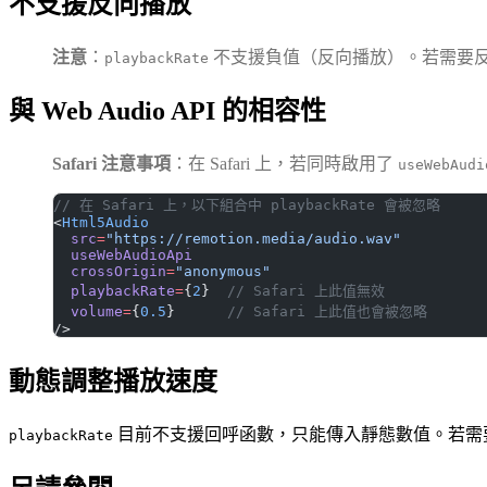
不支援反向播放
注意
：
不支援負值（反向播放）。若需要
playbackRate
與 Web Audio API 的相容性
Safari 注意事項
：在 Safari 上，若同時啟用了
useWebAudi
// 在 Safari 上，以下組合中 playbackRate 會被忽略
<
Html5Audio
  src
=
"https://remotion.media/audio.wav"
  useWebAudioApi
  crossOrigin
=
"anonymous"
  playbackRate
=
{
2
}  
// Safari 上此值無效
  volume
=
{
0.5
}      
// Safari 上此值也會被忽略
/>
動態調整播放速度
目前不支援回呼函數，只能傳入靜態數值。若需
playbackRate