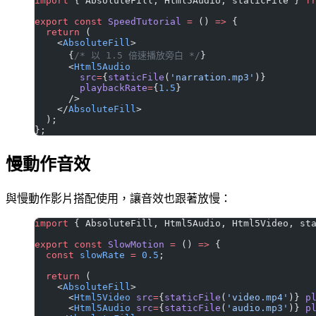
import
 { AbsoluteFill, Html5Audio, staticFile } 
f
export
 const
 SpeedTutorial
 =
 () 
=>
 {
  return
 (
    <
AbsoluteFill
>
      {
/* 以 1.5 倍速播放旁白 */
}
      <
Html5Audio
        src
=
{
staticFile
(
'narration.mp3'
)}
        playbackRate
=
{
1.5
}
      />
    </
AbsoluteFill
>
  );
};
慢動作音效
與慢動作影片搭配使用，讓音效也跟著放慢：
import
 { AbsoluteFill, Html5Audio, Html5Video, st
export
 const
 SlowMotion
 =
 () 
=>
 {
  const
 slowRate
 =
 0.5
;
  return
 (
    <
AbsoluteFill
>
      <
Html5Video
 src
=
{
staticFile
(
'video.mp4'
)} 
p
      <
Html5Audio
 src
=
{
staticFile
(
'audio.mp3'
)} 
p