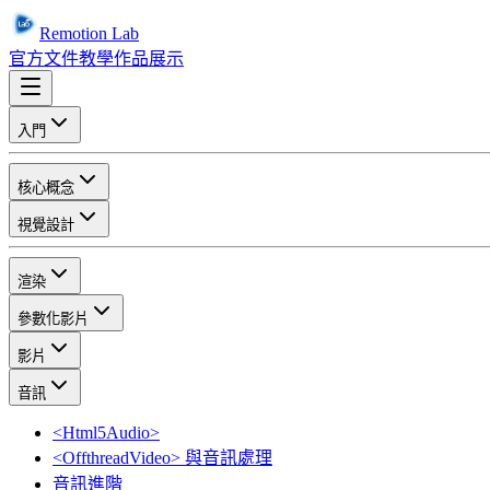
Remotion Lab
官方文件
教學
作品展示
入門
核心概念
視覺設計
渲染
參數化影片
影片
音訊
<Html5Audio>
<OffthreadVideo> 與音訊處理
音訊進階