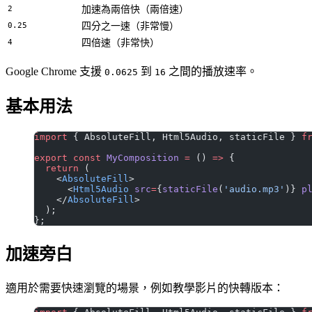
2
加速為兩倍快（兩倍速）
0.25
四分之一速（非常慢）
4
四倍速（非常快）
Google Chrome 支援
到
之間的播放速率。
0.0625
16
基本用法
import
 { AbsoluteFill, Html5Audio, staticFile } 
f
export
 const
 MyComposition
 =
 () 
=>
 {
  return
 (
    <
AbsoluteFill
>
      <
Html5Audio
 src
=
{
staticFile
(
'audio.mp3'
)} 
p
    </
AbsoluteFill
>
  );
};
加速旁白
適用於需要快速瀏覽的場景，例如教學影片的快轉版本：