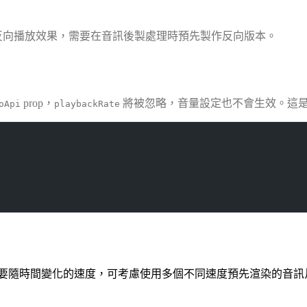
反向播放效果，需要在音訊後製處理時預先製作反向版本。
prop，
將被忽略，音量設定也不會生效。這是 Sa
oApi
playbackRate
要隨時間變化的速度，可考慮使用多個不同速度預先渲染的音訊