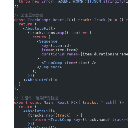
  throw
 new
 Error
(
`未知的元素類型：${
JSON
.
stringify
(
};
// 渲染單個軌道
const
 TrackComp
:
 React
.
FC
<{ 
track
:
 Track
 }> 
=
 ({ 
  return
 (
    <
AbsoluteFill
>
      {track.items.
map
((
item
) 
=>
 {
        return
 (
          <
Sequence
            key
=
{item.id}
            from
=
{item.from}
            durationInFrames
=
{item.durationInFram
          >
            <
ItemComp
 item
=
{item} />
          </
Sequence
>
        );
      })}
    </
AbsoluteFill
>
  );
};
// 主組件：渲染所有軌道
export
 const
 Main
:
 React
.
FC
<{ 
tracks
:
 Track
[] }> 
  return
 (
    <
AbsoluteFill
>
      {tracks.
map
((
track
) 
=>
 {
        return
 <
TrackComp
 key
=
{track.name} 
track
=
      })}