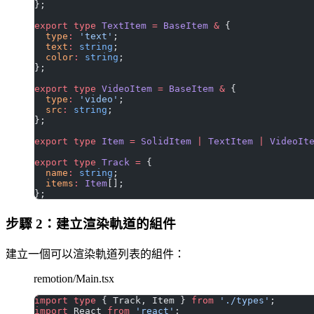
};
export
 type
 TextItem
 =
 BaseItem
 &
 {
  type
:
 'text'
;
  text
:
 string
;
  color
:
 string
;
};
export
 type
 VideoItem
 =
 BaseItem
 &
 {
  type
:
 'video'
;
  src
:
 string
;
};
export
 type
 Item
 =
 SolidItem
 |
 TextItem
 |
 VideoIt
export
 type
 Track
 =
 {
  name
:
 string
;
  items
:
 Item
[];
};
步驟 2：建立渲染軌道的組件
建立一個可以渲染軌道列表的組件：
remotion/Main.tsx
import
 type
 { Track, Item } 
from
 './types'
;
import
 React 
from
 'react'
;