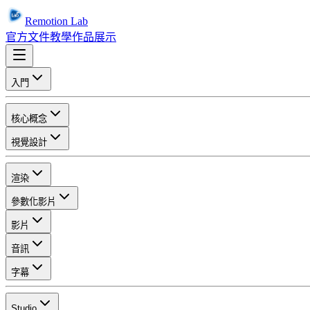
Remotion Lab
官方文件
教學
作品展示
入門
核心概念
視覺設計
渲染
參數化影片
影片
音訊
字幕
Studio