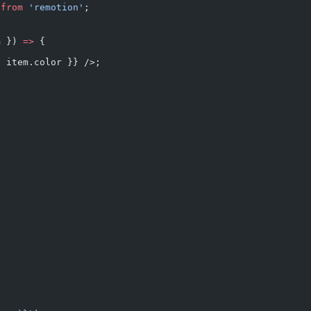
 
from
 'remotion'
;
m
 }) 
=>
 {
: item.color }} />;