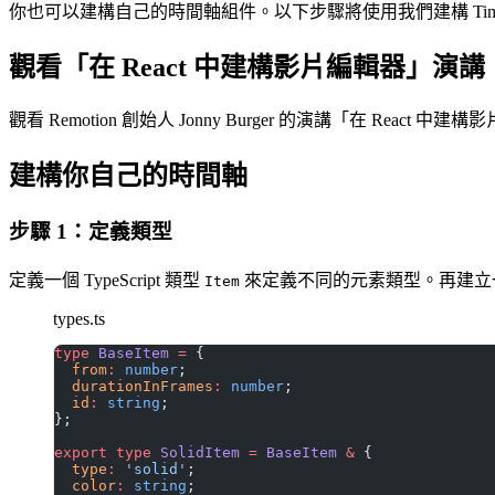
你也可以建構自己的時間軸組件。以下步驟將使用我們建構 Time
觀看「在 React 中建構影片編輯器」演講
觀看 Remotion 創始人 Jonny Burger 的演講「在 React 中
建構你自己的時間軸
步驟 1：定義類型
定義一個 TypeScript 類型
來定義不同的元素類型。再建立
Item
types.ts
type
 BaseItem
 =
 {
  from
:
 number
;
  durationInFrames
:
 number
;
  id
:
 string
;
};
export
 type
 SolidItem
 =
 BaseItem
 &
 {
  type
:
 'solid'
;
  color
:
 string
;