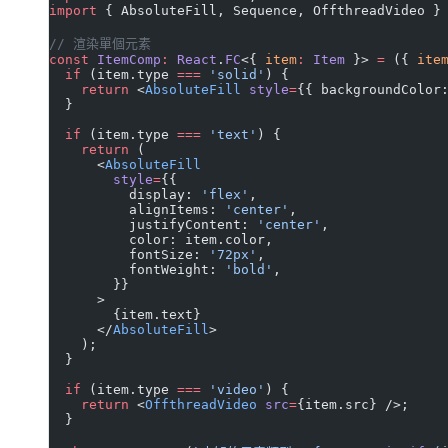
import
 { AbsoluteFill, Sequence, OffthreadVideo }
// 渲染單個元素
const
 ItemComp
:
 React
.
FC
<{ 
item
:
 Item
 }> 
=
 ({ 
ite
  if
 (item.type 
===
 'solid'
) {
    return
 <
AbsoluteFill
 style
=
{{ backgroundColor
  }
  if
 (item.type 
===
 'text'
) {
    return
 (
      <
AbsoluteFill
        style
=
{{
          display: 
'flex'
,
          alignItems: 
'center'
,
          justifyContent: 
'center'
,
          color: item.color,
          fontSize: 
'72px'
,
          fontWeight: 
'bold'
,
        }}
      >
        {item.text}
      </
AbsoluteFill
>
    );
  }
  if
 (item.type 
===
 'video'
) {
    return
 <
OffthreadVideo
 src
=
{item.src} />;
  }