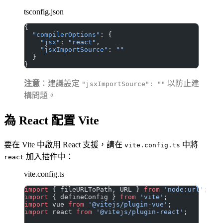
tsconfig.json
{
  "compilerOptions"
: {
    "jsx"
: 
"react"
,
    "jsxImportSource"
: 
""
  }
}
注意
：建議設定
以防止建
"jsxImportSource": ""
構問題。
為 React 配置 Vite
要在 Vite 中啟用 React 支援，請在
中將
vite.config.ts
加入插件中：
react
vite.config.ts
import
 { fileURLToPath, URL } 
from
 'node:url'
;
import
 { defineConfig } 
from
 'vite'
;
import
 vue 
from
 '@vitejs/plugin-vue'
;
import
 react 
from
 '@vitejs/plugin-react'
;