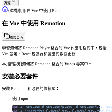
資源
›
建構應用
›
在 Vue 中使用 Remotion
在 Vue 中使用 Remotion
複製頁面
學習如何將 Remotion Player 整合到 Vue.js 應用程式中，包括
Vite 設定、React 包裝器和響應式數據更新
本指南說明如何將 Remotion 整合到
Vue.js
專案中。
安裝必要套件
安裝 Remotion 和必要的依賴項：
使用 npm
npm
 i
 remotion
 @remotion/player
 @remotion/cli
 rea
npm
 i
 --save-dev
 @types/react
 @types/react-dom
 @v