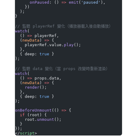
      onPaused
: () 
=>
 emit
(
'paused'
),
    })
  );
}
// 監聽 playerRef 變化（播放器載入後自動播放）
watch
(
  () 
=>
 playerRef,
  (
newData
) 
=>
 {
    playerRef.value.
play
();
  },
  { deep: 
true
 }
);
// 監聽 data 變化（當 props 改變時重新渲染）
watch
(
  () 
=>
 props.data,
  (
newData
) 
=>
 {
    render
();
  },
  { deep: 
true
 }
);
onBeforeUnmount
(() 
=>
 {
  if
 (root) {
    root.
unmount
();
  }
});
</
script
>