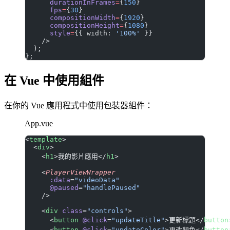
      durationInFrames
=
{
150
}
      fps
=
{
30
}
      compositionWidth
=
{
1920
}
      compositionHeight
=
{
1080
}
      style
=
{{ width: 
'100%'
 }}
    />
  );
};
在 Vue 中使用組件
在你的 Vue 應用程式中使用包裝器組件：
App.vue
<
template
>
  <
div
>
    <
h1
>我的影片應用</
h1
>
    <
PlayerViewWrapper
      :data
=
"videoData"
      @paused
=
"handlePaused"
    />
    <
div
 class
=
"controls"
>
      <
button
 @click
=
"updateTitle"
>更新標題</
button
      <
button
 @click
=
"updateColor"
>更改顏色</
button