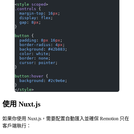
<
style
 scoped
>
.controls
 {
  margin-top
: 
16
px
;
  display
: 
flex
;
  gap
: 
8
px
;
}
button
 {
  padding
: 
8
px
 16
px
;
  border-radius
: 
4
px
;
  background
: 
#42b883
;
  color
: 
white
;
  border
: 
none
;
  cursor
: 
pointer
;
}
button
:hover
 {
  background
: 
#2c9e6e
;
}
</
style
>
使用 Nuxt.js
如果你使用 Nuxt.js，需要配置自動匯入並確保 Remotion 只在
客戶端執行：