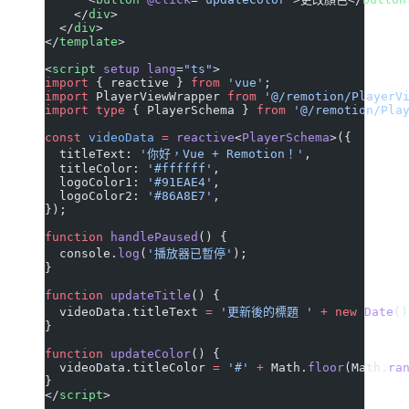
    </
div
>
  </
div
>
</
template
>
<
script
 setup
 lang
=
"ts"
>
import
 { reactive } 
from
 'vue'
;
import
 PlayerViewWrapper 
from
 '@/remotion/PlayerV
import
 type
 { PlayerSchema } 
from
 '@/remotion/Pla
const
 videoData
 =
 reactive
<
PlayerSchema
>({
  titleText: 
'你好，Vue + Remotion！'
,
  titleColor: 
'#ffffff'
,
  logoColor1: 
'#91EAE4'
,
  logoColor2: 
'#86A8E7'
,
});
function
 handlePaused
() {
  console.
log
(
'播放器已暫停'
);
}
function
 updateTitle
() {
  videoData.titleText 
=
 '更新後的標題 '
 +
 new
 Date
()
}
function
 updateColor
() {
  videoData.titleColor 
=
 '#'
 +
 Math.
floor
(Math.
ra
}
</
script
>