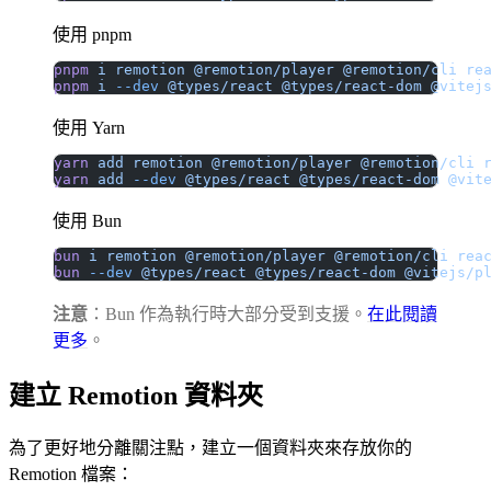
使用 pnpm
pnpm
 i
 remotion
 @remotion/player
 @remotion/cli
 re
pnpm
 i
 --dev
 @types/react
 @types/react-dom
 @vitej
使用 Yarn
yarn
 add
 remotion
 @remotion/player
 @remotion/cli
 
yarn
 add
 --dev
 @types/react
 @types/react-dom
 @vit
使用 Bun
bun
 i
 remotion
 @remotion/player
 @remotion/cli
 rea
bun
 --dev
 @types/react
 @types/react-dom
 @vitejs/p
注意
：Bun 作為執行時大部分受到支援。
在此閱讀
更多
。
建立 Remotion 資料夾
為了更好地分離關注點，建立一個資料夾來存放你的
Remotion 檔案：