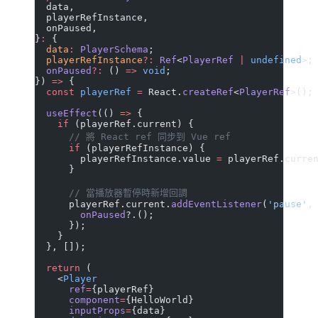
  data,
  playerRefInstance,
  onPaused,
}
:
 {
  data
:
 PlayerSchema
;
  playerRefInstance
?:
 Ref
<
PlayerRef
 |
 undefined
>;
  onPaused
?:
 () 
=>
 void
;
}) 
=>
 {
  const
 playerRef
 =
 React.
createRef
<
PlayerRef
>();
  useEffect
(() 
=>
 {
    if
 (playerRef.current) {
      // 將 React ref 同步到 Vue ref
      if
 (playerRefInstance) {
        playerRefInstance.value 
=
 playerRef.curre
      }
      // 當播放器暫停時新增回調
      playerRef.current.
addEventListener
(
'pause'
,
        onPaused
?.();
      });
    }
  }, []);
  return
 (
    <
Player
      ref
=
{playerRef}
      component
=
{HelloWorld}
      inputProps
=
{data}