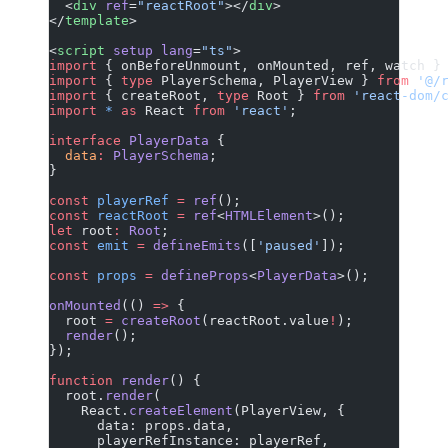
  <
div
 ref
=
"reactRoot"
></
div
>
</
template
>
<
script
 setup
 lang
=
"ts"
>
import
 { onBeforeUnmount, onMounted, ref, watch }
import
 { 
type
 PlayerSchema, PlayerView } 
from
 '@/
import
 { createRoot, 
type
 Root } 
from
 'react-dom/
import
 *
 as
 React 
from
 'react'
;
interface
 PlayerData
 {
  data
:
 PlayerSchema
;
}
const
 playerRef
 =
 ref
();
const
 reactRoot
 =
 ref
<
HTMLElement
>();
let
 root
:
 Root
;
const
 emit
 =
 defineEmits
([
'paused'
]);
const
 props
 =
 defineProps
<
PlayerData
>();
onMounted
(() 
=>
 {
  root 
=
 createRoot
(reactRoot.value
!
);
  render
();
});
function
 render
() {
  root.
render
(
    React.
createElement
(PlayerView, {
      data: props.data,
      playerRefInstance: playerRef,