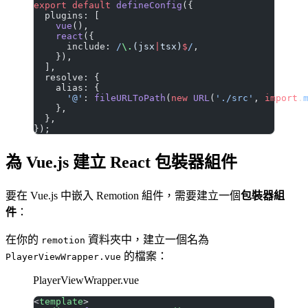
export
 default
 defineConfig
({
  plugins: [
    vue
(),
    react
({
      include:
 /
\.
(jsx
|
tsx)
$
/
,
    }),
  ],
  resolve: {
    alias: {
      '@'
: 
fileURLToPath
(
new
 URL
(
'./src'
, 
import
.
    },
  },
});
為 Vue.js 建立 React 包裝器組件
要在 Vue.js 中嵌入 Remotion 組件，需要建立一個
包裝器組
件
：
在你的
資料夾中，建立一個名為
remotion
的檔案：
PlayerViewWrapper.vue
PlayerViewWrapper.vue
<
template
>