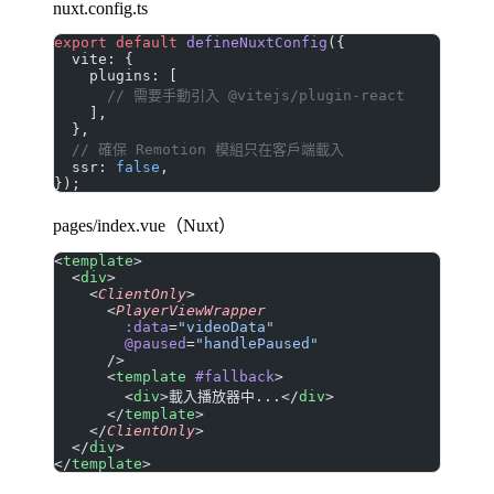
nuxt.config.ts
export
 default
 defineNuxtConfig
({
  vite: {
    plugins: [
      // 需要手動引入 @vitejs/plugin-react
    ],
  },
  // 確保 Remotion 模組只在客戶端載入
  ssr: 
false
,
});
pages/index.vue（Nuxt）
<
template
>
  <
div
>
    <
ClientOnly
>
      <
PlayerViewWrapper
        :data
=
"videoData"
        @paused
=
"handlePaused"
      />
      <
template
 #fallback
>
        <
div
>載入播放器中...</
div
>
      </
template
>
    </
ClientOnly
>
  </
div
>
</
template
>