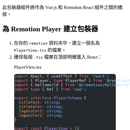
此包裝器組件將作為 Vue.js 和 Remotion React 組件之間的橋
樑。
為 Remotion Player 建立包裝器
在你的
資料夾中，建立一個名為
remotion
的檔案。
PlayerView.tsx
確保每個
檔案在頂部明確匯入 React：
.tsx
PlayerView.tsx
import
 React, { useEffect } 
from
 'react'
;
import
 { Player, 
type
 PlayerRef } 
from
 '@remotion
import
 { HelloWorld } 
from
 '@/remotion/HelloWorld
import
 type
 { Ref } 
from
 'vue'
;
export
 interface
 PlayerSchema
 {
  titleText
:
 string
;
  titleColor
:
 string
;
  logoColor1
:
 string
;
  logoColor2
:
 string
;
}
export
 const
 PlayerView
 =
 ({