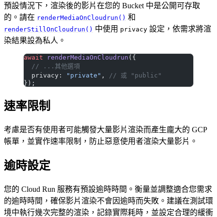
預設情況下，渲染後的影片在您的 Bucket 中是公開可存取
的。請在
和
renderMediaOnCloudrun()
中使用
設定，依需求將渲
renderStillOnCloudrun()
privacy
染結果設為私人。
await
 renderMediaOnCloudrun
({
  // ...其他選項
  privacy: 
"private"
, 
// 或 "public"
});
速率限制
考慮是否有使用者可能觸發大量影片渲染而產生龐大的 GCP
帳單，並實作速率限制，防止惡意使用者渲染大量影片。
逾時設定
您的 Cloud Run 服務有預設逾時時間。衡量並調整適合您需求
的逾時時間，確保影片渲染不會因逾時而失敗。建議在測試環
境中執行幾次完整的渲染，記錄實際耗時，並設定合理的緩衝