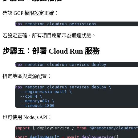
確認 GCP 權限設定正確：
npx
 remotion
 cloudrun
 permissions
若設定正確，所有項目應顯示為通過狀態。
步驟五：部署 Cloud Run 服務
npx
 remotion
 cloudrun
 services
 deploy
指定地區與資源配置：
npx
 remotion
 cloudrun
 services
 deploy
 \
  --region=asia-east1
 \
  --cpu=4
 \
  --memory=8Gi
 \
  --timeout=1800
也可使用 Node.js API：
import
 { deployService } 
from
 "@remotion/cloudrun
const
 deployResult
 =
 await
 deployService
({