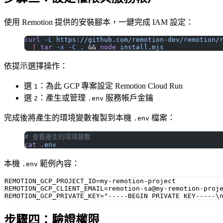
使用 Remotion 提供的安裝腳本，一鍵完成 IAM 設定：
curl
 -L
 https://github.com/remotion-dev/remotion/
  |
 tar
 -x
 -C
 .
 && 
node
 install.mjs
依提示選擇操作：
選
：為此 GCP 專案設定 Remotion Cloud Run
1
選
：產生或管理
服務帳戶金鑰
2
.env
完成後將產生的環境變數複製到本機
檔案：
.env
# 查看產生的環境變數
cat
 .env
本機
範例內容：
.env
REMOTION_GCP_PROJECT_ID=my-remotion-project

REMOTION_GCP_CLIENT_EMAIL=remotion-sa@my-remotion-proje
步驟四：驗證權限