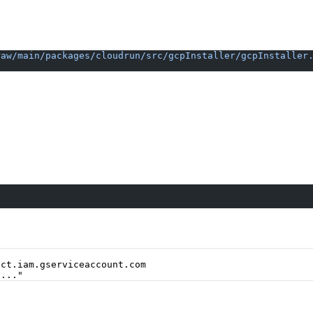
raw/main/packages/cloudrun/src/gcpInstaller/gcpInstaller
ct.iam.gserviceaccount.com
