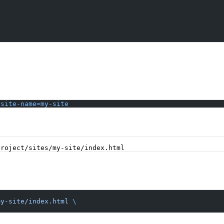
-site-name=my-site
my-site/index.html
 \