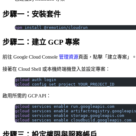
步驟一：安裝套件
npm
 install
 @remotion/cloudrun
步驟二：建立 GCP 專案
前往 Google Cloud Console
管理資源
頁面，點擊「建立專案」
接著在 Cloud Shell 或本機終端機登入並設定專案：
gcloud
 auth
 login
gcloud
 config
 set
 project
 YOUR_PROJECT_ID
啟用所需的 GCP API：
gcloud
 services
 enable
 run.googleapis.com
gcloud
 services
 enable
 artifactregistry.googleapi
gcloud
 services
 enable
 storage.googleapis.com
gcloud
 services
 enable
 cloudbuild.googleapis.com
步驟三：設定權限與服務帳戶