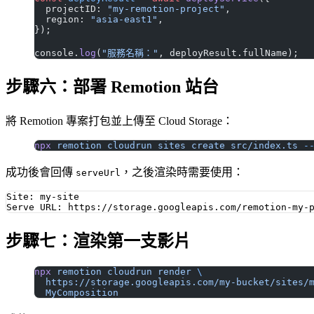
  projectID: 
"my-remotion-project"
,
  region: 
"asia-east1"
,
});
console.
log
(
"服務名稱："
, deployResult.fullName);
步驟六：部署 Remotion 站台
將 Remotion 專案打包並上傳至 Cloud Storage：
npx
 remotion
 cloudrun
 sites
 create
 src/index.ts
 -
成功後會回傳
，之後渲染時需要使用：
serveUrl
Site: my-site

步驟七：渲染第一支影片
npx
 remotion
 cloudrun
 render
 \
  https://storage.googleapis.com/my-bucket/sites/
  MyComposition