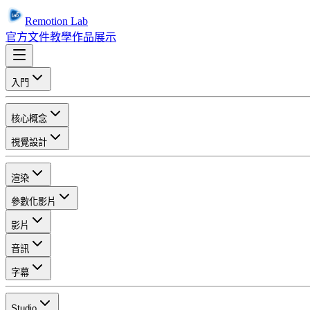
Remotion Lab
官方文件
教學
作品展示
入門
核心概念
視覺設計
渲染
參數化影片
影片
音訊
字幕
Studio