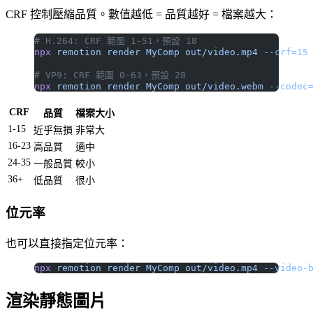
CRF 控制壓縮品質。數值越低 = 品質越好 = 檔案越大：
# H.264: CRF 範圍 1-51，預設 18
npx
 remotion
 render
 MyComp
 out/video.mp4
 --crf=15
# VP9: CRF 範圍 0-63，預設 28
npx
 remotion
 render
 MyComp
 out/video.webm
 --codec
CRF
品質
檔案大小
1-15
近乎無損
非常大
16-23
高品質
適中
24-35
一般品質
較小
36+
低品質
很小
位元率
也可以直接指定位元率：
npx
 remotion
 render
 MyComp
 out/video.mp4
 --video-
渲染靜態圖片