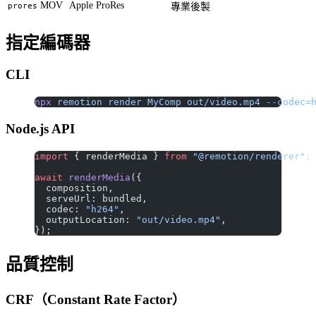
MOV
Apple ProRes
prores
專業後製
指定編碼器
CLI
npx
 remotion
 render
 MyComp
 out/video.mp4
 --codec=
Node.js API
import
 { renderMedia } 
from
 "@remotion/renderer"
;
await
 renderMedia
({
  composition,
  serveUrl: bundled,
  codec: 
"h264"
,
  outputLocation: 
"out/video.mp4"
,
});
品質控制
CRF（Constant Rate Factor）