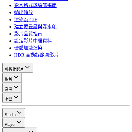
影片格式與編碼指南
輸出縮放
渲染為 GIF
建立覆疊層與浮水印
影片品質指南
設定影片中繼資料
硬體加速渲染
HDR 高動態範圍影片
參數化影片
影片
音訊
字幕
Studio
Player