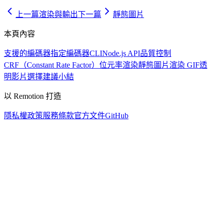
上一篇
渲染與輸出
下一篇
靜態圖片
本頁內容
支援的編碼器
指定編碼器
CLI
Node.js API
品質控制
CRF（Constant Rate Factor）
位元率
渲染靜態圖片
渲染 GIF
透
明影片
選擇建議
小結
以 Remotion 打造
隱私權政策
服務條款
官方文件
GitHub