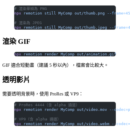
# 渲染單幀為 PNG
npx
 remotion
 still
 MyComp
 out/thumb.png
 --frame=4
# 渲染為 JPEG
npx
 remotion
 still
 MyComp
 out/thumb.jpeg
 --frame=
渲染 GIF
npx
 remotion
 render
 MyComp
 out/animation.gif
GIF 適合短動畫（建議 5 秒以內），檔案會比較大。
透明影片
需要透明背景時，使用 ProRes 或 VP9：
# ProRes 4444（含 alpha 通道）
npx
 remotion
 render
 MyComp
 out/video.mov
 --codec=
# VP9（含 alpha 通道）
npx
 remotion
 render
 MyComp
 out/video.webm
 --codec