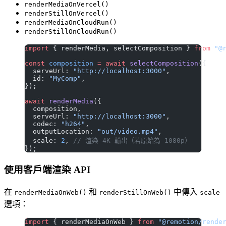
renderMediaOnVercel()
renderStillOnVercel()
renderMediaOnCloudRun()
renderStillOnCloudRun()
import
 { renderMedia, selectComposition } 
from
 "@
const
 composition
 =
 await
 selectComposition
({
  serveUrl: 
"http://localhost:3000"
,
  id: 
"MyComp"
,
});
await
 renderMedia
({
  composition,
  serveUrl: 
"http://localhost:3000"
,
  codec: 
"h264"
,
  outputLocation: 
"out/video.mp4"
,
  scale: 
2
, 
// 渲染 4K 輸出（若原始為 1080p）
});
使用客戶端渲染 API
在
和
中傳入
renderMediaOnWeb()
renderStillOnWeb()
scale
選項：
import
 { renderMediaOnWeb } 
from
 "@remotion/rende