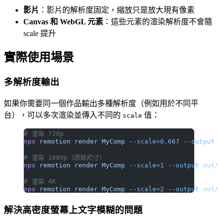
影片
：影片的解析度固定，縮放只是放大現有像素
Canvas 和 WebGL 元素
：這些元素的渲染解析度不會隨
scale 提升
實際使用場景
多解析度輸出
如果你需要同一個作品輸出多種解析度（例如用於不同平
台），可以多次渲染並傳入不同的
值：
scale
# 渲染 720p
npx
 remotion
 render
 MyComp
 --scale=0.667
 --output
# 渲染 1080p（原始尺寸）
npx
 remotion
 render
 MyComp
 --scale=1
 --output
 out
# 渲染 4K
npx
 remotion
 render
 MyComp
 --scale=2
 --output
 out
解決高密度螢幕上文字模糊的問題