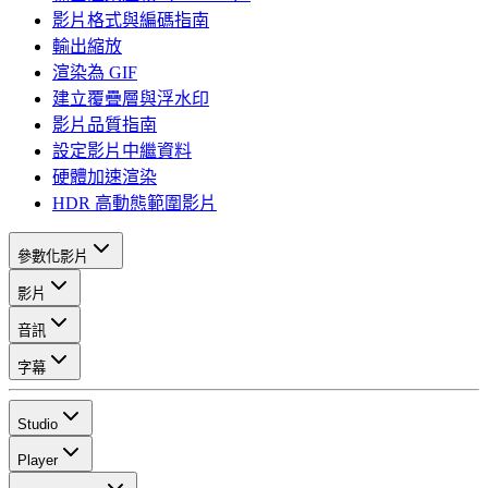
影片格式與編碼指南
輸出縮放
渲染為 GIF
建立覆疊層與浮水印
影片品質指南
設定影片中繼資料
硬體加速渲染
HDR 高動態範圍影片
參數化影片
影片
音訊
字幕
Studio
Player