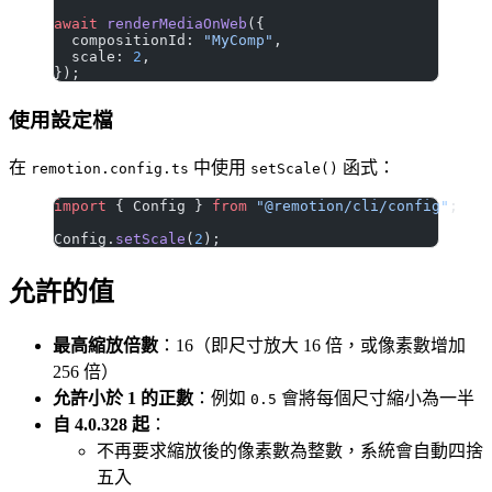
await
 renderMediaOnWeb
({
  compositionId: 
"MyComp"
,
  scale: 
2
,
});
使用設定檔
在
中使用
函式：
remotion.config.ts
setScale()
import
 { Config } 
from
 "@remotion/cli/config"
;
Config.
setScale
(
2
);
允許的值
最高縮放倍數
：16（即尺寸放大 16 倍，或像素數增加
256 倍）
允許小於 1 的正數
：例如
會將每個尺寸縮小為一半
0.5
自 4.0.328 起
：
不再要求縮放後的像素數為整數，系統會自動四捨
五入