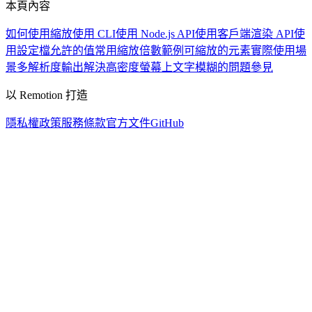
本頁內容
如何使用縮放
使用 CLI
使用 Node.js API
使用客戶端渲染 API
使
用設定檔
允許的值
常用縮放倍數範例
可縮放的元素
實際使用場
景
多解析度輸出
解決高密度螢幕上文字模糊的問題
參見
以 Remotion 打造
隱私權政策
服務條款
官方文件
GitHub