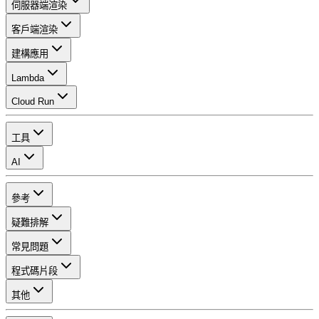
伺服器端渲染
客戶端渲染
建構應用
Lambda
Cloud Run
工具
AI
參考
疑難排解
常見問題
程式碼片段
其他