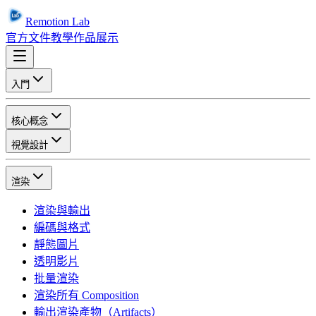
Remotion Lab
官方文件
教學
作品展示
入門
核心概念
視覺設計
渲染
渲染與輸出
編碼與格式
靜態圖片
透明影片
批量渲染
渲染所有 Composition
輸出渲染產物（Artifacts）