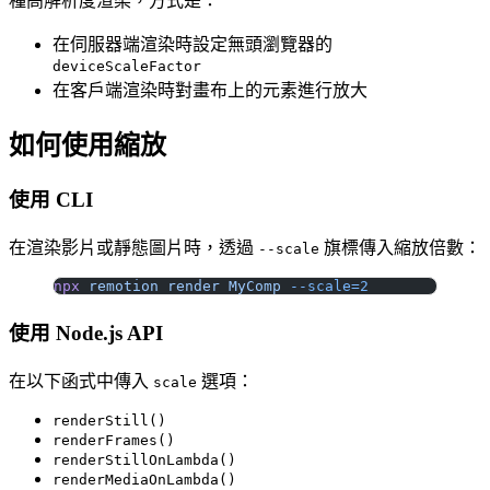
種高解析度渲染，方式是：
在伺服器端渲染時設定無頭瀏覽器的
deviceScaleFactor
在客戶端渲染時對畫布上的元素進行放大
如何使用縮放
使用 CLI
在渲染影片或靜態圖片時，透過
旗標傳入縮放倍數：
--scale
npx
 remotion
 render
 MyComp
 --scale=2
使用 Node.js API
在以下函式中傳入
選項：
scale
renderStill()
renderFrames()
renderStillOnLambda()
renderMediaOnLambda()