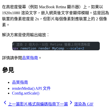
在高密度螢幕（例如 MacBook Retina 顯示器）上，如果以
1920x1080 渲染文字，嵌入網頁後文字會顯得模糊。這是因為
裝置的像素密度是 2x，但影片每個像素對應裝置上的 2 個像
素。
解決方案是使用輸出縮放：
# 渲染 2 倍大小，以在 Retina 螢幕上保持清晰度
npx
 remotion
 render
 MyComp
 --scale=2
詳情請參閱
品質指南
。
參見
品質指南
renderMedia() API 文件
Config.setScale()
上一篇
影片格式與編碼指南
下一篇
渲染為 GIF