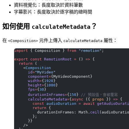
資料視覺化：長度取決於資料筆數
字幕影片：長度取決於逐字稿的總時間
如何使用
？
calculateMetadata
在
元件上傳入
屬性：
<Composition>
calculateMetadata
import
 { Composition } 
from
 "remotion"
;
export
 const
 RemotionRoot
 =
 () 
=>
 {
  return
 (
    <
Composition
      id
=
"MyVideo"
      component
=
{MyVideoComponent}
      width
=
{
1920
}
      height
=
{
1080
}
      fps
=
{
30
}
      durationInFrames
=
{
150
} 
// 預設值，會被覆寫
      calculateMetadata
=
{
async
 ({ 
props
 }) 
=>
 {
        const
 audioDuration
 =
 await
 getAudioDurat
        return
 {
          durationInFrames: Math.
ceil
(audioDurati
        };
      }}
    />