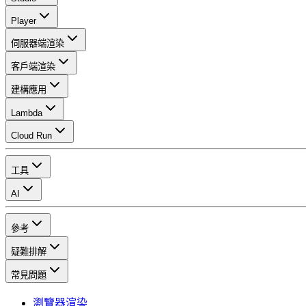
Player
伺服器端渲染
客戶端渲染
建構應用
Lambda
Cloud Run
工具
AI
參考
疑難排解
常見問題
瀏覽器渲染