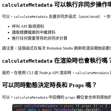
可以執行非同步操作
calculateMetadata
可以，
支援非同步函式（async/await）
calculateMetadata
呼叫 API 取得資料
讀取媒體檔案的中繼資料
進行任何需要等待的非同步計算
請注意，這個函式在每次 Remotion Studio 刷新和渲
在渲染時也會執行嗎
calculateMetadata
是的。在使用 CLI 或 Node.js API 渲染時，
calculateMetadata
可以同時動態決定時長和 Props 嗎？
可以。
中回傳的
欄位會合併到原始的 P
calculateMetadata
props
const
 calculateMetadata
 =
 async
 ({ 
props
 }) 
=>
 {
  const
 data
 =
 await
 fetchData
(props.dataId);