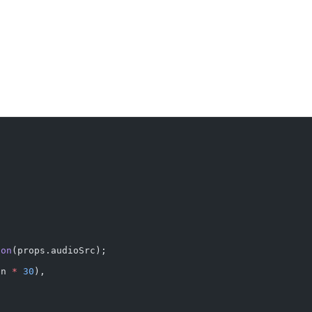
ion
(props.audioSrc);
on 
*
 30
),