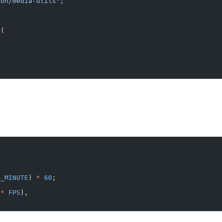
ion/media-utils"
;
s
(
R_MINUTE
) 
*
 60
;
 
*
 FPS
),