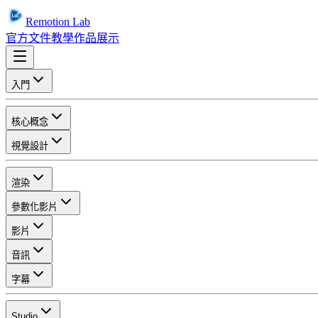
Remotion Lab
官方文件
教學
作品展示
入門
核心概念
視覺設計
渲染
參數化影片
影片
音訊
字幕
Studio