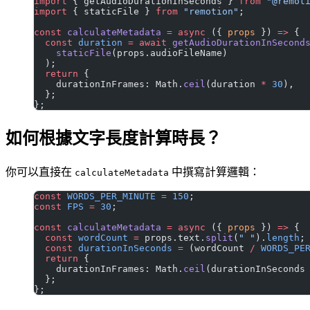
import
 { getAudioDurationInSeconds } 
from
 "@remot
import
 { staticFile } 
from
 "remotion"
;
const
 calculateMetadata
 =
 async
 ({ 
props
 }) 
=>
 {
  const
 duration
 =
 await
 getAudioDurationInSecond
    staticFile
(props.audioFileName)
  );
  return
 {
    durationInFrames: Math.
ceil
(duration 
*
 30
),
  };
};
如何根據文字長度計算時長？
你可以直接在
中撰寫計算邏輯：
calculateMetadata
const
 WORDS_PER_MINUTE
 =
 150
;
const
 FPS
 =
 30
;
const
 calculateMetadata
 =
 async
 ({ 
props
 }) 
=>
 {
  const
 wordCount
 =
 props.text.
split
(
" "
).
length
;
  const
 durationInSeconds
 =
 (wordCount 
/
 WORDS_PE
  return
 {
    durationInFrames: Math.
ceil
(durationInSeconds
  };
};