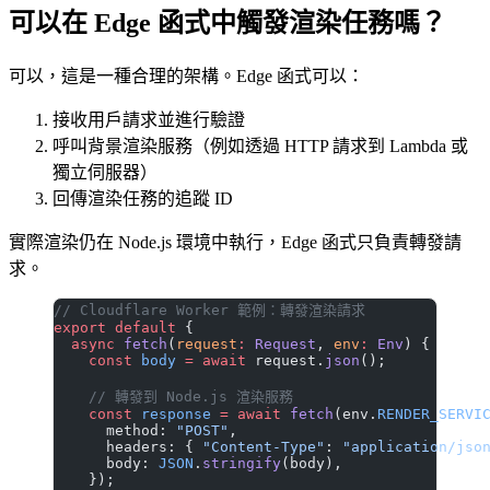
可以在 Edge 函式中觸發渲染任務嗎？
可以，這是一種合理的架構。Edge 函式可以：
接收用戶請求並進行驗證
呼叫背景渲染服務（例如透過 HTTP 請求到 Lambda 或
獨立伺服器）
回傳渲染任務的追蹤 ID
實際渲染仍在 Node.js 環境中執行，Edge 函式只負責轉發請
求。
// Cloudflare Worker 範例：轉發渲染請求
export
 default
 {
  async
 fetch
(
request
:
 Request
, 
env
:
 Env
) {
    const
 body
 =
 await
 request.
json
();
    // 轉發到 Node.js 渲染服務
    const
 response
 =
 await
 fetch
(env.
RENDER_SERVI
      method: 
"POST"
,
      headers: { 
"Content-Type"
: 
"application/jso
      body: 
JSON
.
stringify
(body),
    });