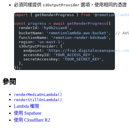
必須同樣提供
選項，使用相同的憑證
s3OutputProvider
import
 { getRenderProgress } 
from
 '@remotion/lamb
const
 progress
 =
 await
 getRenderProgress
({
  renderId: 
'hy0k2siao8'
,
  bucketName: 
'remotionlambda-aws-bucket'
,  
// A
  functionName: 
'remotion-render-bds9aab'
,
  region: 
'us-east-1'
,
  s3OutputProvider: {
    endpoint: 
'https://fra1.digitaloceanspaces.co
    accessKeyId: 
'YOUR_ACCESS_KEY'
,
    secretAccessKey: 
'YOUR_SECRET_KEY'
,
  },
});
參閱
renderMediaOnLambda()
renderStillOnLambda()
Lambda 權限
使用 Supabase
使用 Cloudflare R2