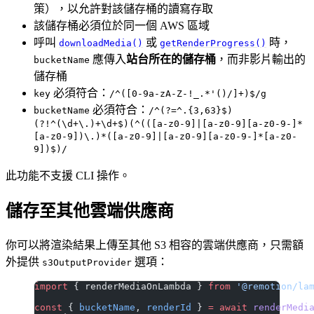
策），以允許對該儲存桶的讀寫存取
該儲存桶必須位於同一個 AWS 區域
呼叫
或
時，
downloadMedia()
getRenderProgress()
應傳入
站台所在的儲存桶
，而非影片輸出的
bucketName
儲存桶
必須符合：
key
/^([0-9a-zA-Z-!_.*'()/]+)$/g
必須符合：
bucketName
/^(?=^.{3,63}$)
(?!^(\d+\.)+\d+$)(^(([a-z0-9]|[a-z0-9][a-z0-9-]*
[a-z0-9])\.)*([a-z0-9]|[a-z0-9][a-z0-9-]*[a-z0-
9])$)/
此功能不支援 CLI 操作。
儲存至其他雲端供應商
你可以將渲染結果上傳至其他 S3 相容的雲端供應商，只需額
外提供
選項：
s3OutputProvider
import
 { renderMediaOnLambda } 
from
 '@remotion/la
const
 { 
bucketName
, 
renderId
 } 
=
 await
 renderMedi