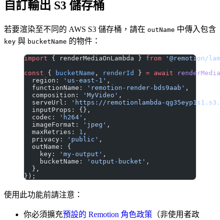
自訂輸出 S3 儲存桶
若要渲染至不同的 AWS S3 儲存桶，請在
中傳入包含
outName
與
的物件：
key
bucketName
import
 { renderMediaOnLambda } 
from
 '@remotion/la
const
 { 
bucketName
, 
renderId
 } 
=
 await
 renderMedi
  region: 
'us-east-1'
,
  functionName: 
'remotion-render-bds9aab'
,
  composition: 
'MyVideo'
,
  serveUrl: 
'https://remotionlambda-qg35eyp1s1.s3
  inputProps: {},
  codec: 
'h264'
,
  imageFormat: 
'jpeg'
,
  maxRetries: 
1
,
  privacy: 
'public'
,
  outName: {
    key: 
'my-output'
,
    bucketName: 
'output-bucket'
,
  },
});
使用此功能前請注意：
你必須擴充
預設的 Remotion 角色政策
（非使用者政