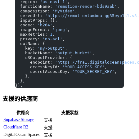
  region: 
'us-east-1'
,
  functionName: 
'remotion-render-bds9aab'
,
  composition: 
'MyVideo'
,
  serveUrl: 
'https://remotionlambda-qg35eyp1s1.s3
  inputProps: {},
  codec: 
'h264'
,
  imageFormat: 
'jpeg'
,
  maxRetries: 
1
,
  privacy: 
'no-acl'
,
  outName: {
    key: 
'my-output'
,
    bucketName: 
'output-bucket'
,
    s3OutputProvider: {
      endpoint: 
'https://fra1.digitaloceanspaces.
      accessKeyId: 
'YOUR_ACCESS_KEY'
,
      secretAccessKey: 
'YOUR_SECRET_KEY'
,
    },
  },
});
支援的供應商
供應商
支援狀態
Supabase Storage
支援
Cloudflare R2
支援
DigitalOcean Spaces
支援