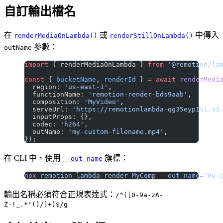
自訂輸出檔名
在
或
中傳入
renderMediaOnLambda()
renderStillOnLambda()
參數：
outName
import
 { renderMediaOnLambda } 
from
 '@remotion/la
const
 { 
bucketName
, 
renderId
 } 
=
 await
 renderMedi
  region: 
'us-east-1'
,
  functionName: 
'remotion-render-bds9aab'
,
  composition: 
'MyVideo'
,
  serveUrl: 
'https://remotionlambda-qg35eyp1s1.s3
  inputProps: {},
  codec: 
'h264'
,
  outName: 
'my-custom-filename.mp4'
,
});
在 CLI 中，使用
旗標：
--out-name
npx
 remotion
 lambda
 render
 MyComp
 --out-name=
"my-
輸出名稱必須符合正規表達式：
/^([0-9a-zA-
Z-!_.*'()/]+)$/g