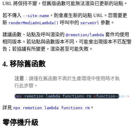
URL 將保持不變，但舊版函數可能無法渲染已更新的站點。
若不傳入
，則會產生新的站點 URL。您需要更
--site-name
新
呼叫中的
參數。
renderMediaOnLambda()
serveUrl
建議函數、站點及呼叫渲染的
套件均使用
@remotion/lambda
相同版本。若站點與函數版本不同，可能會出現版本不匹配警
告；若協議有所變更，渲染甚至可能失敗。
4. 移除舊函數
注意
：請僅在舊函數不再於生產環境中使用時才執
行此步驟。
npx
 remotion
 lambda
 functions
 rm
 <
function-nam
e
>
詳見
。
npx remotion lambda functions rm
零停機升級