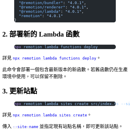
  "@remotion/bundler"
: 
"4.0.1"
,
  "@remotion/renderer"
: 
"4.0.1"
,
  "@remotion/lambda"
: 
"4.0.1"
,
  "remotion"
: 
"4.0.1"
}
2. 部署新的 Lambda 函數
npx
 remotion
 lambda
 functions
 deploy
詳見
。
npx remotion lambda functions deploy
此命令會部署一個包含最新版本的新函數。若舊函數仍在生產
環境中使用，可以保留不刪除。
3. 更新站點
npx
 remotion
 lambda
 sites
 create
 src/index.ts
 --s
詳見
。
npx remotion lambda sites create
傳入
並指定現有站點名稱，即可更新該站點。
--site-name