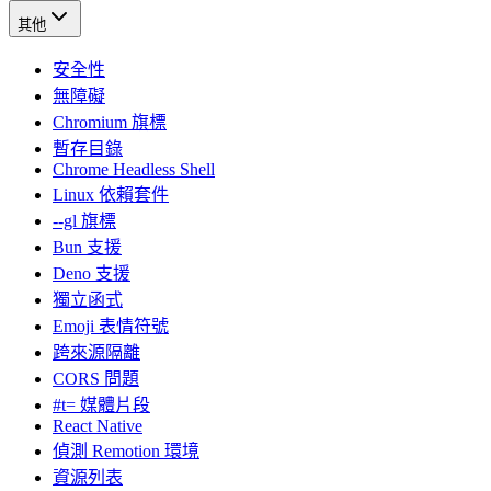
其他
安全性
無障礙
Chromium 旗標
暫存目錄
Chrome Headless Shell
Linux 依賴套件
--gl 旗標
Bun 支援
Deno 支援
獨立函式
Emoji 表情符號
跨來源隔離
CORS 問題
#t= 媒體片段
React Native
偵測 Remotion 環境
資源列表