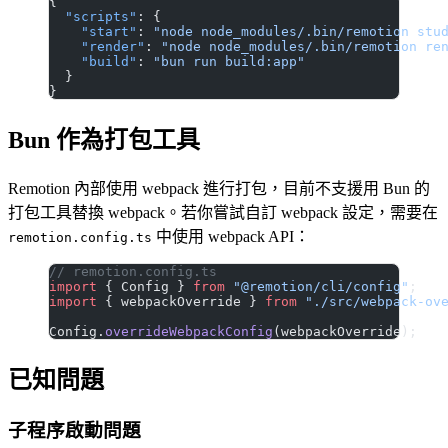
{
  "scripts"
: {
    "start"
: 
"node node_modules/.bin/remotion stu
    "render"
: 
"node node_modules/.bin/remotion re
    "build"
: 
"bun run build:app"
  }
}
Bun 作為打包工具
Remotion 內部使用 webpack 進行打包，目前不支援用 Bun 的
打包工具替換 webpack。若你嘗試自訂 webpack 設定，需要在
中使用 webpack API：
remotion.config.ts
// remotion.config.ts
import
 { Config } 
from
 "@remotion/cli/config"
;
import
 { webpackOverride } 
from
 "./src/webpack-ov
Config.
overrideWebpackConfig
(webpackOverride);
已知問題
子程序啟動問題