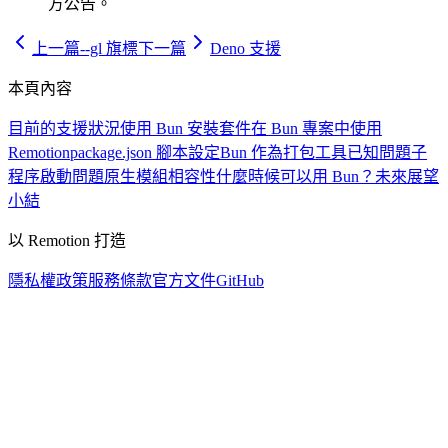
方公告。
上一篇
--gl 旗標
下一篇
Deno 支援
本頁內容
目前的支援狀況
使用 Bun 安裝套件
在 Bun 專案中使用
Remotion
package.json 腳本設定
Bun 作為打包工具
已知問題
子
程序啟動問題
原生模組相容性
什麼時候可以用 Bun？
未來展望
小結
以 Remotion 打造
隱私權政策
服務條款
官方文件
GitHub