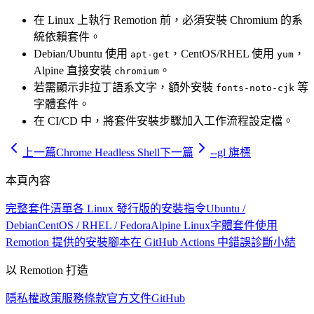
在 Linux 上執行 Remotion 前，必須安裝 Chromium 的系
統依賴套件。
Debian/Ubuntu 使用
，CentOS/RHEL 使用
，
apt-get
yum
Alpine 直接安裝
。
chromium
若需顯示非拉丁語系文字，額外安裝
等
fonts-noto-cjk
字體套件。
在 CI/CD 中，將套件安裝步驟加入工作流程設定檔。
上一篇
Chrome Headless Shell
下一篇
--gl 旗標
本頁內容
完整套件清單
各 Linux 發行版的安裝指令
Ubuntu /
Debian
CentOS / RHEL / Fedora
Alpine Linux
字體套件
使用
Remotion 提供的安裝腳本
在 GitHub Actions 中
錯誤診斷
小結
以 Remotion 打造
隱私權政策
服務條款
官方文件
GitHub