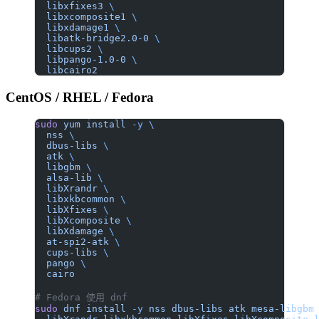
  libxfixes3
 \
  libxcomposite1
 \
  libxdamage1
 \
  libatk-bridge2.0-0
 \
  libcups2
 \
  libpango-1.0-0
 \
  libcairo2
CentOS / RHEL / Fedora
sudo
 yum
 install
 -y
 \
  nss
 \
  dbus-libs
 \
  atk
 \
  libgbm
 \
  alsa-lib
 \
  libXrandr
 \
  libxkbcommon
 \
  libXfixes
 \
  libXcomposite
 \
  libXdamage
 \
  at-spi2-atk
 \
  cups-libs
 \
  pango
 \
  cairo
# Fedora 使用 dnf
sudo
 dnf
 install
 -y
 nss
 dbus-libs
 atk
 mesa-libgbm