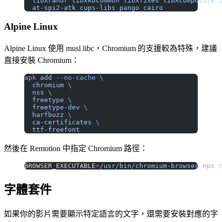
  libXrandr
 libxkbcommon
 libXfixes
 libXcomposite
 
  at-spi2-atk
 cups-libs
 pango
 cairo
Alpine Linux
Alpine Linux 使用 musl libc，Chromium 的支援較為特殊，建議
直接安裝 Chromium：
apk
 add
 --no-cache
 \
  chromium
 \
  nss
 \
  freetype
 \
  freetype-dev
 \
  harfbuzz
 \
  ca-certificates
 \
  ttf-freefont
然後在 Remotion 中指定 Chromium 路徑：
BROWSER_EXECUTABLE
=
/usr/bin/chromium-browser
 npx
 
字體套件
如果你的影片需要顯示特定語言的文字，還需要安裝對應的字