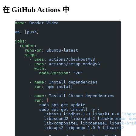
在 GitHub Actions 中
name
: 
Render Video
on
: [
push
]
jobs
:
  render
:
    runs-on
: 
ubuntu-latest
    steps
:
      - 
uses
: 
actions/checkout@v3
      - 
uses
: 
actions/setup-node@v3
        with
:
          node-version
: 
"20"
      - 
name
: 
Install dependencies
        run
: 
npm install
      - 
name
: 
Install Chrome dependencies
        run
: 
|
          sudo apt-get update
          sudo apt-get install -y \
            libnss3 libdbus-1-3 libatk1.0-0 libgb
            libasound2 libxrandr2 libxkbcommon-de
            libxcomposite1 libxdamage1 libatk-bri
            libcups2 libpango-1.0-0 libcairo2