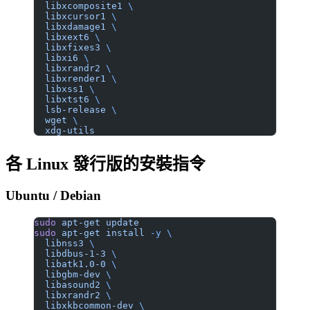
  libxcomposite1
 \
  libxcursor1
 \
  libxdamage1
 \
  libxext6
 \
  libxfixes3
 \
  libxi6
 \
  libxrandr2
 \
  libxrender1
 \
  libxss1
 \
  libxtst6
 \
  lsb-release
 \
  wget
 \
  xdg-utils
各 Linux 發行版的安裝指令
Ubuntu / Debian
sudo
 apt-get
 update
sudo
 apt-get
 install
 -y
 \
  libnss3
 \
  libdbus-1-3
 \
  libatk1.0-0
 \
  libgbm-dev
 \
  libasound2
 \
  libxrandr2
 \
  libxkbcommon-dev
 \