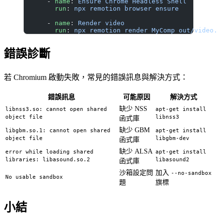
      - 
name
: 
Ensure Chrome Headless Shell
        run
: 
npx remotion browser ensure
      - 
name
: 
Render video
        run
: 
npx remotion render MyComp out/video
錯誤診斷
若 Chromium 啟動失敗，常見的錯誤訊息與解決方式：
錯誤訊息
可能原因
解決方式
缺少 NSS
libnss3.so: cannot open shared
apt-get install
object file
libnss3
函式庫
缺少 GBM
libgbm.so.1: cannot open shared
apt-get install
object file
libgbm-dev
函式庫
缺少 ALSA
error while loading shared
apt-get install
libraries: libasound.so.2
libasound2
函式庫
沙箱設定問
加入
--no-sandbox
No usable sandbox
題
旗標
小結