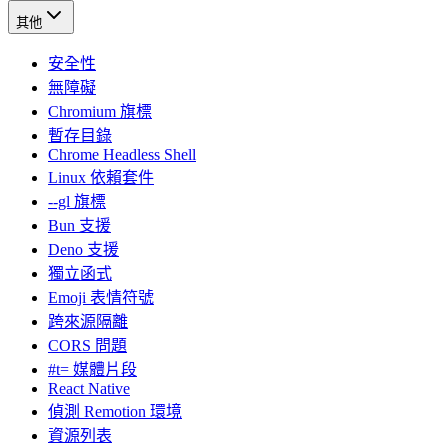
其他
安全性
無障礙
Chromium 旗標
暫存目錄
Chrome Headless Shell
Linux 依賴套件
--gl 旗標
Bun 支援
Deno 支援
獨立函式
Emoji 表情符號
跨來源隔離
CORS 問題
#t= 媒體片段
React Native
偵測 Remotion 環境
資源列表