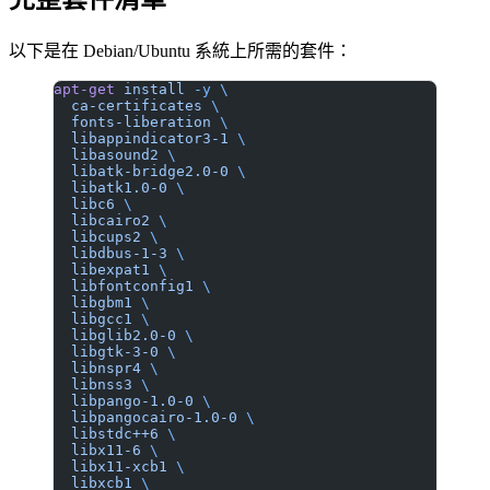
以下是在 Debian/Ubuntu 系統上所需的套件：
apt-get
 install
 -y
 \
  ca-certificates
 \
  fonts-liberation
 \
  libappindicator3-1
 \
  libasound2
 \
  libatk-bridge2.0-0
 \
  libatk1.0-0
 \
  libc6
 \
  libcairo2
 \
  libcups2
 \
  libdbus-1-3
 \
  libexpat1
 \
  libfontconfig1
 \
  libgbm1
 \
  libgcc1
 \
  libglib2.0-0
 \
  libgtk-3-0
 \
  libnspr4
 \
  libnss3
 \
  libpango-1.0-0
 \
  libpangocairo-1.0-0
 \
  libstdc++6
 \
  libx11-6
 \
  libx11-xcb1
 \
  libxcb1
 \