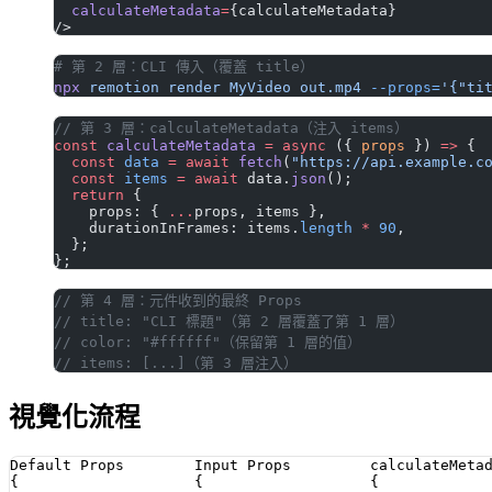
  calculateMetadata
=
{calculateMetadata}
/>
# 第 2 層：CLI 傳入（覆蓋 title）
npx
 remotion
 render
 MyVideo
 out.mp4
 --props=
'{"ti
// 第 3 層：calculateMetadata（注入 items）
const
 calculateMetadata
 =
 async
 ({ 
props
 }) 
=>
 {
  const
 data
 =
 await
 fetch
(
"https://api.example.c
  const
 items
 =
 await
 data.
json
();
  return
 {
    props: { 
...
props, items },
    durationInFrames: items.
length
 *
 90
,
  };
};
// 第 4 層：元件收到的最終 Props
// title: "CLI 標題"（第 2 層覆蓋了第 1 層）
// color: "#ffffff"（保留第 1 層的值）
// items: [...]（第 3 層注入）
視覺化流程
Default Props        Input Props         calculateMetad
{                    {                   {
