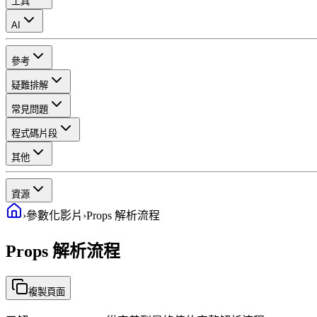
工具
AI
參考
疑難排解
常見問題
程式碼片段
其他
資源
›
參數化影片
›
Props 解析流程
Props 解析流程
複製頁面