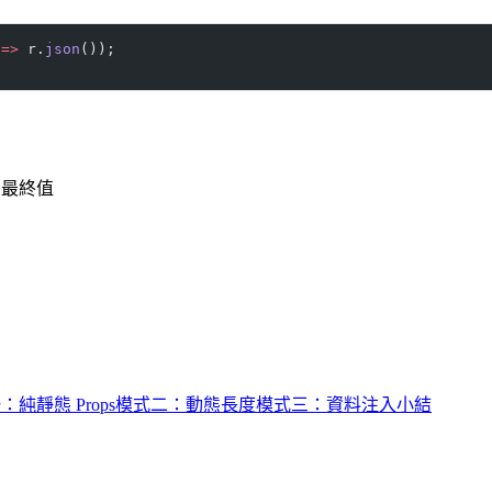
 
=>
 r.
json
());
 → 最終值
純靜態 Props
模式二：動態長度
模式三：資料注入
小結