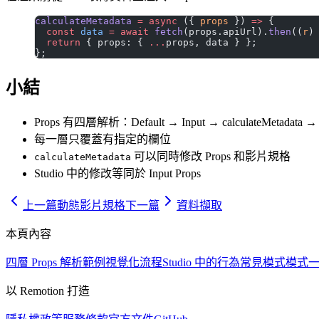
calculateMetadata
 =
 async
 ({ 
props
 }) 
=>
 {
  const
 data
 =
 await
 fetch
(props.apiUrl).
then
((
r
)
  return
 { props: { 
...
props, data } };
};
小結
Props 有四層解析：Default → Input → calculateMetadata
每一層只覆蓋有指定的欄位
可以同時修改 Props 和影片規格
calculateMetadata
Studio 中的修改等同於 Input Props
上一篇
動態影片規格
下一篇
資料擷取
本頁內容
四層 Props 解析
範例
視覺化流程
Studio 中的行為
常見模式
模式一：
以 Remotion 打造