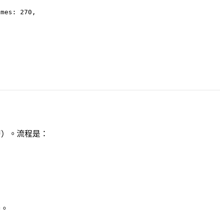


mes: 270,

 2 層）。流程是：
器。