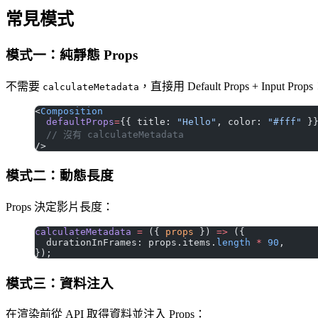
常見模式
模式一：純靜態 Props
不需要
，直接用 Default Props + Input Prop
calculateMetadata
<
Composition
  defaultProps
=
{{ title: 
"Hello"
, color: 
"#fff"
 }
  // 沒有 calculateMetadata
/>
模式二：動態長度
Props 決定影片長度：
calculateMetadata
 =
 ({ 
props
 }) 
=>
 ({
  durationInFrames: props.items.
length
 *
 90
,
});
模式三：資料注入
在渲染前從 API 取得資料並注入 Props：