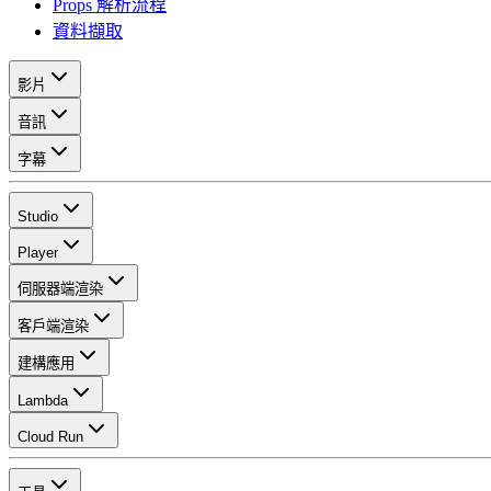
Props 解析流程
資料擷取
影片
音訊
字幕
Studio
Player
伺服器端渲染
客戶端渲染
建構應用
Lambda
Cloud Run