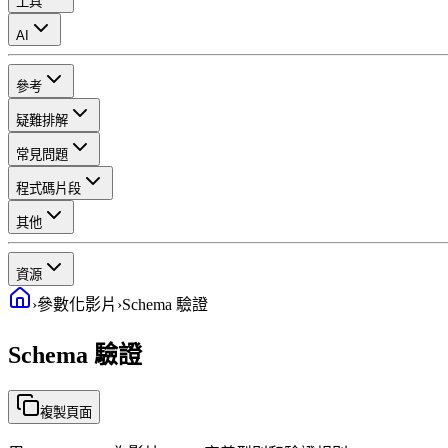
工具
AI
參考
疑難排解
常見問題
程式碼片段
其他
資源
›
參數化影片
›
Schema 驗證
Schema 驗證
複製頁面