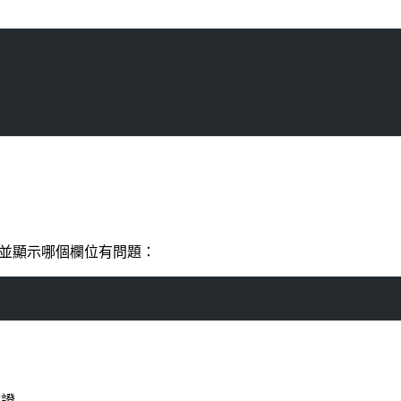
會直接報錯並顯示哪個欄位有問題：
驗證