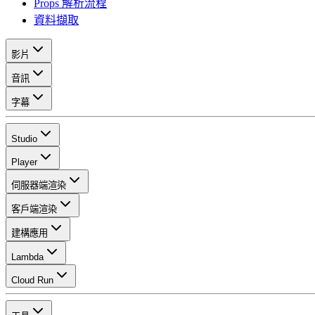
Props 解析流程
資料擷取
影片
音訊
字幕
Studio
Player
伺服器端渲染
客戶端渲染
建構應用
Lambda
Cloud Run