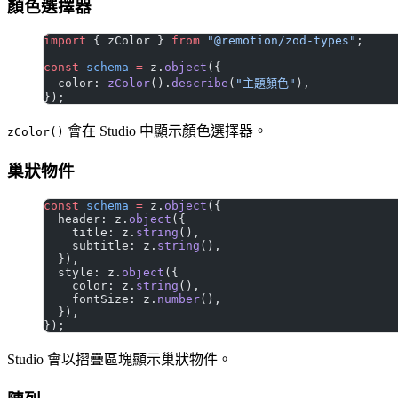
顏色選擇器
import
 { zColor } 
from
 "@remotion/zod-types"
;
const
 schema
 =
 z.
object
({
  color: 
zColor
().
describe
(
"主題顏色"
),
});
會在 Studio 中顯示顏色選擇器。
zColor()
巢狀物件
const
 schema
 =
 z.
object
({
  header: z.
object
({
    title: z.
string
(),
    subtitle: z.
string
(),
  }),
  style: z.
object
({
    color: z.
string
(),
    fontSize: z.
number
(),
  }),
});
Studio 會以摺疊區塊顯示巢狀物件。