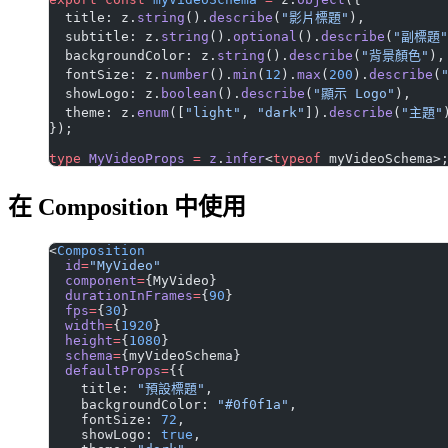
  title: z.
string
().
describe
(
"影片標題"
),
  subtitle: z.
string
().
optional
().
describe
(
"副標題"
  backgroundColor: z.
string
().
describe
(
"背景顏色"
),
  fontSize: z.
number
().
min
(
12
).
max
(
200
).
describe
(
  showLogo: z.
boolean
().
describe
(
"顯示 Logo"
),
  theme: z.
enum
([
"light"
, 
"dark"
]).
describe
(
"主題"
});
type
 MyVideoProps
 =
 z
.
infer
<
typeof
 myVideoSchema>
在 Composition 中使用
<
Composition
  id
=
"MyVideo"
  component
=
{MyVideo}
  durationInFrames
=
{
90
}
  fps
=
{
30
}
  width
=
{
1920
}
  height
=
{
1080
}
  schema
=
{myVideoSchema}
  defaultProps
=
{{
    title: 
"預設標題"
,
    backgroundColor: 
"#0f0f1a"
,
    fontSize: 
72
,
    showLogo: 
true
,