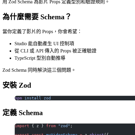
用 Zod Schema 為影片 Props 定義型別和驗證規則。
為什麼需要 Schema？
當你定義了影片的 Props，你會希望：
Studio 能自動產生 UI 控制項
從 CLI 或 API 傳入的 Props 被正確驗證
TypeScript 型別自動推導
Zod Schema 同時解決這三個問題。
安裝 Zod
npm
 install
 zod
定義 Schema
import
 { z } 
from
 "zod"
;
export
 const
 myVideoSchema
 =
 z.
object
({