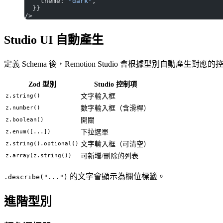
    theme: 
"dark"
,
  }}
/>
Studio UI 自動產生
定義 Schema 後，Remotion Studio 會根據型別自動產生對應
Zod 型別
Studio 控制項
z.string()
文字輸入框
z.number()
數字輸入框（含滑桿）
z.boolean()
開關
z.enum([...])
下拉選單
z.string().optional()
文字輸入框（可清空）
z.array(z.string())
可新增/刪除的列表
的文字會顯示為欄位標籤。
.describe("...")
進階型別