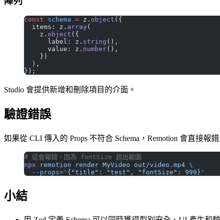
陣列
const
 schema
 =
 z.
object
({
  items: z.
array
(
    z.
object
({
      label: z.
string
(),
      value: z.
number
(),
    })
  ),
});
Studio 會提供新增和刪除項目的介面。
驗證錯誤
如果從 CLI 傳入的 Props 不符合 Schema，Remotion 
# 這會報錯，因為 fontSize 超出範圍
npx
 remotion
 render
 MyVideo
 out/video.mp4
 \
  --props=
'{"title": "test", "fontSize": 999}'
小結
用 Zod 定義 Schema 可以同時獲得型別安全、UI 產生和