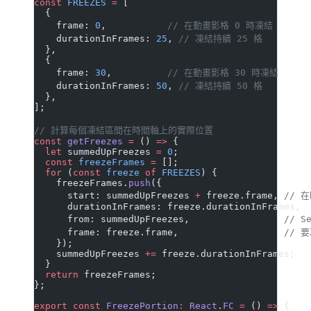
const
 FREEZES
 =
 [
  {
    frame: 
0
,           
// 在動畫影格 0 時凍結
    durationInFrames: 
25
, 
// 凍結持續 25 格
  },
  {
    frame: 
30
,          
// 在動畫影格 30 時凍結
    durationInFrames: 
50
, 
// 凍結持續 50 格
  },
];
// 計算每個凍結區間在時間軸上的實際位置
const
 getFreezes
 =
 () 
=>
 {
  let
 summedUpFreezes 
=
 0
;
  const
 freezeFrames
 =
 [];
  for
 (
const
 freeze
 of
 FREEZES
) {
    freezeFrames.
push
({
      start: summedUpFreezes 
+
 freeze.frame, 
// 
      durationInFrames: freeze.durationInFrames,
      from: summedUpFreezes,                 
// S
      frame: freeze.frame,                   
// 
    });
    summedUpFreezes 
+=
 freeze.durationInFrames;
  }
  return
 freezeFrames;
};
export
 const
 FreezePortion
:
 React
.
FC
 =
 () 
=>
 {