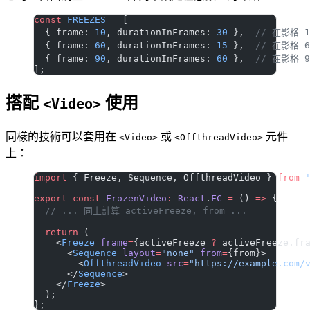
const
 FREEZES
 =
 [
  { frame: 
10
, durationInFrames: 
30
 },  
// 在影格 1
  { frame: 
60
, durationInFrames: 
15
 },  
// 在影格 6
  { frame: 
90
, durationInFrames: 
60
 },  
// 在影格 9
];
搭配
使用
<Video>
同樣的技術可以套用在
或
元件
<Video>
<OffthreadVideo>
上：
import
 { Freeze, Sequence, OffthreadVideo } 
from
 
export
 const
 FrozenVideo
:
 React
.
FC
 =
 () 
=>
 {
  // ... 同上計算 activeFreeze, from ...
  return
 (
    <
Freeze
 frame
=
{activeFreeze 
?
 activeFreeze.fr
      <
Sequence
 layout
=
"none"
 from
=
{from}>
        <
OffthreadVideo
 src
=
"https://example.com/
      </
Sequence
>
    </
Freeze
>
  );
};