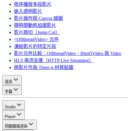
依序播放多段影片
嵌入透明影片
影片操作與 Canvas 繪圖
隨時間動態加速影片
影片跳切（Jump Cut）
<OffthreadVideo> 元件
凍結影片的特定片段
影片元件比較：OffthreadVideo、Html5Video 與 Video
HLS 串流支援（HTTP Live Streaming）
將影片作為 Three.js 材質貼圖
音訊
字幕
Studio
Player
伺服器端渲染