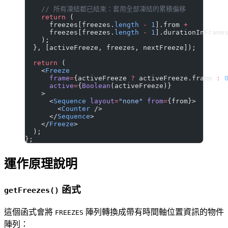
    // 所有凍結都已結束：套用全部凍結的累積偏移
    return
 (
      freezes[freezes.
length
 -
 1
].from 
+
      freezes[freezes.
length
 -
 1
].durationInFrame
    );
  }, [activeFreeze, freezes, nextFreeze]);
  return
 (
    <
Freeze
      frame
=
{activeFreeze 
?
 activeFreeze.frame 
:
 
      active
=
{
Boolean
(activeFreeze)}
    >
      <
Sequence
 layout
=
"none"
 from
=
{from}>
        <
Counter
 />
      </
Sequence
>
    </
Freeze
>
  );
};
運作原理說明
函式
getFreezes()
這個函式會將
陣列轉換成帶有時間軸位置資訊的物件
FREEZES
陣列：