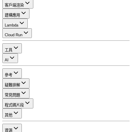
客戶端渲染
建構應用
Lambda
Cloud Run
工具
AI
參考
疑難排解
常見問題
程式碼片段
其他
資源