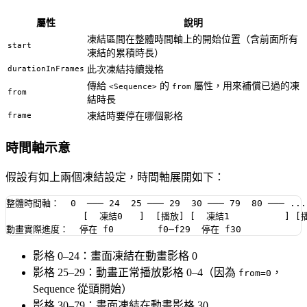
屬性
說明
凍結區間在整體時間軸上的開始位置（含前面所有
start
凍結的累積時長）
durationInFrames
此次凍結持續幾格
傳給
的
屬性，用來補償已過的凍
<Sequence>
from
from
結時長
frame
凍結時要停在哪個影格
時間軸示意
假設有如上兩個凍結設定，時間軸展開如下：
整體時間軸：  0  ─── 24  25 ─── 29  30 ─── 79  80 ─── ...

              [  凍結0   ]  [播放] [  凍結1          ] [播
影格 0–24：畫面凍結在動畫影格 0
影格 25–29：動畫正常播放影格 0–4（因為
，
from=0
Sequence 從頭開始）
影格 30–79：畫面凍結在動畫影格 30