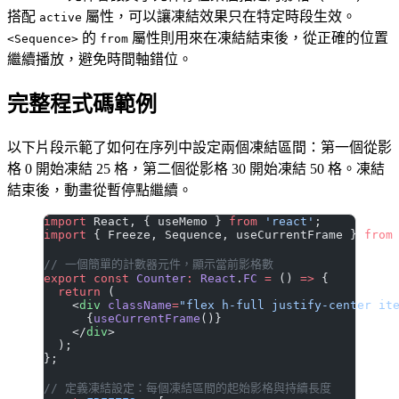
搭配
屬性，可以讓凍結效果只在特定時段生效。
active
的
屬性則用來在凍結結束後，從正確的位置
<Sequence>
from
繼續播放，避免時間軸錯位。
完整程式碼範例
以下片段示範了如何在序列中設定兩個凍結區間：第一個從影
格 0 開始凍結 25 格，第二個從影格 30 開始凍結 50 格。凍結
結束後，動畫從暫停點繼續。
import
 React, { useMemo } 
from
 'react'
;
import
 { Freeze, Sequence, useCurrentFrame } 
from
// 一個簡單的計數器元件，顯示當前影格數
export
 const
 Counter
:
 React
.
FC
 =
 () 
=>
 {
  return
 (
    <
div
 className
=
"flex h-full justify-center it
      {
useCurrentFrame
()}
    </
div
>
  );
};
// 定義凍結設定：每個凍結區間的起始影格與持續長度