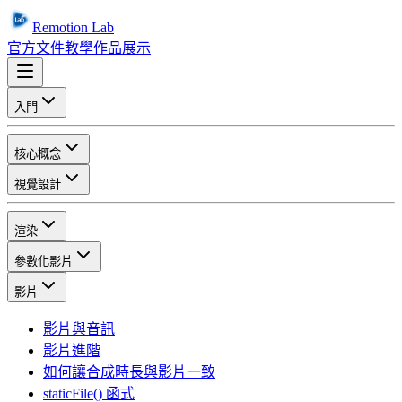
Remotion Lab
官方文件
教學
作品展示
入門
核心概念
視覺設計
渲染
參數化影片
影片
影片與音訊
影片進階
如何讓合成時長與影片一致
staticFile() 函式