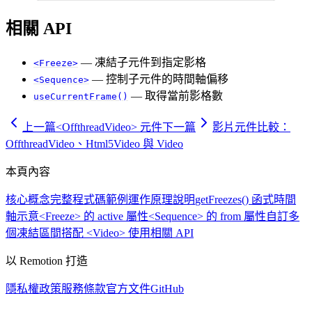
相關 API
— 凍結子元件到指定影格
<Freeze>
— 控制子元件的時間軸偏移
<Sequence>
— 取得當前影格數
useCurrentFrame()
上一篇
<OffthreadVideo> 元件
下一篇
影片元件比較：
OffthreadVideo、Html5Video 與 Video
本頁內容
核心概念
完整程式碼範例
運作原理說明
getFreezes() 函式
時間
軸示意
<Freeze> 的 active 屬性
<Sequence> 的 from 屬性
自訂多
個凍結區間
搭配 <Video> 使用
相關 API
以 Remotion 打造
隱私權政策
服務條款
官方文件
GitHub