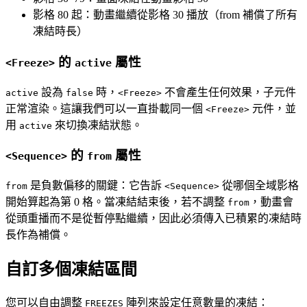
影格 80 起：動畫繼續從影格 30 播放（from 補償了所有
凍結時長）
的
屬性
<Freeze>
active
設為
時，
不會產生任何效果，子元件
active
false
<Freeze>
正常渲染。這讓我們可以一直掛載同一個
元件，並
<Freeze>
用
來切換凍結狀態。
active
的
屬性
<Sequence>
from
是負數偏移的關鍵：它告訴
從哪個全域影格
from
<Sequence>
開始算起為第 0 格。當凍結結束後，若不調整
，動畫會
from
從頭重播而不是從暫停點繼續，因此必須傳入已積累的凍結時
長作為補償。
自訂多個凍結區間
您可以自由調整
陣列來設定任意數量的凍結：
FREEZES