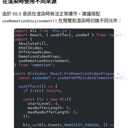
在渲染時使用不同來源
由於 HLS 音訊在渲染時無法正常運作，建議搭配
在預覽和渲染時切換不同元件：
useRemotionEnvironment()
import
 Hls 
from
 'hls.js'
;
import
 React, { useEffect, useRef } 
from
 'react'
;
import
 {
  AbsoluteFill,
  Html5Video,
  OffthreadVideo,
  RemotionVideoProps,
  useRemotionEnvironment,
} 
from
 'remotion'
;
const
 HlsVideo
:
 React
.
FC
<
RemotionVideoProps
> 
=
 ({
  const
 videoRef
 =
 useRef
<
HTMLVideoElement
>(
null
)
  useEffect
(() 
=>
 {
    if
 (
!
src) 
return
;
    const
 hls
 =
 new
 Hls
({
      startLevel: 
4
,
      maxBufferLength: 
5
,
      maxMaxBufferLength: 
5
,
    });
    hls.
on
(Hls.Events.
MANIFEST_PARSED
, () 
=>
 {