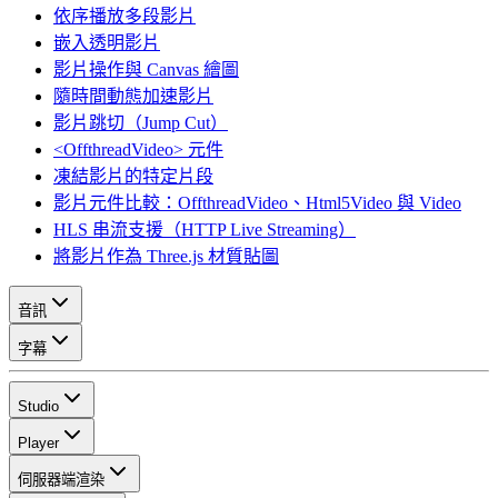
依序播放多段影片
嵌入透明影片
影片操作與 Canvas 繪圖
隨時間動態加速影片
影片跳切（Jump Cut）
<OffthreadVideo> 元件
凍結影片的特定片段
影片元件比較：OffthreadVideo、Html5Video 與 Video
HLS 串流支援（HTTP Live Streaming）
將影片作為 Three.js 材質貼圖
音訊
字幕
Studio
Player
伺服器端渲染