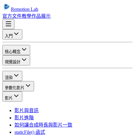
Remotion Lab
官方文件
教學
作品展示
入門
核心概念
視覺設計
渲染
參數化影片
影片
影片與音訊
影片進階
如何讓合成時長與影片一致
staticFile() 函式