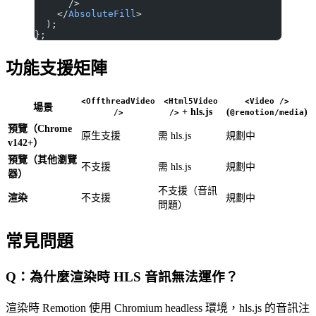
      />
    </
AbsoluteFill
>
  );
};
功能支援矩陣
<OffthreadVideo
<Html5Video
<Video />
場景
+ hls.js
(
)
/>
/>
@remotion/media
預覽（Chrome
原生支援
需 hls.js
規劃中
v142+）
預覽（其他瀏覽
不支援
需 hls.js
規劃中
器）
不支援（音訊
渲染
不支援
規劃中
問題）
常見問題
Q：為什麼渲染時 HLS 音訊無法運作？
渲染時 Remotion 使用 Chromium headless 環境，hls.js 的音訊注