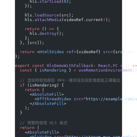
      hls.
startLoad
(
0
);
    });
    hls.
loadSource
(src);
    hls.
attachMedia
(videoRef.current
!
);
    return
 () 
=>
 {
      hls.
destroy
();
    };
  }, [src]);
  return
 <
Html5Video
 ref
=
{videoRef} 
src
=
{src} />;
};
export
 const
 HlsDemoWithFallback
:
 React
.
FC
 =
 () 
=
  const
 { 
isRendering
 } 
=
 useRemotionEnvironment
(
  // 渲染時使用靜態 MP4，確保音訊與影像都能正確輸出
  if
 (isRendering) {
    return
 (
      <
AbsoluteFill
>
        <
OffthreadVideo
 src
=
"https://example.com/
      </
AbsoluteFill
>
    );
  }
  // 預覽時使用 HLS 串流
  return
 (
    <
AbsoluteFill
>
      <
HlsVideo
 src
=
"https://stream.mux.com/nqGuj