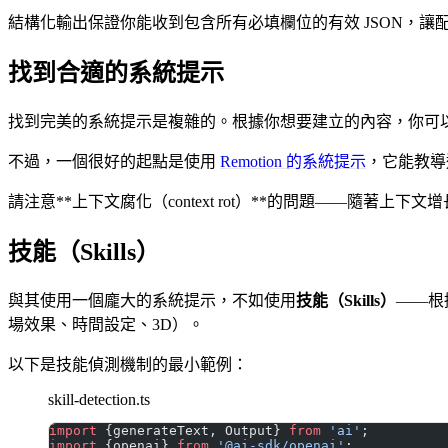
結構化輸出保證你能收到包含所有必填欄位的有效 JSON，讓配置 Pl
找到合適的系統提示
找到完美的系統提示是複雜的。根據你想要建立的內容，你可
不過，一個很好的起點是使用
Remotion 的系統提示
，它能教導通
請注意**上下文腐化（context rot）**的問題——隨著
技能（Skills）
與其使用一個龐大的系統提示，不如使用
技能（Skills）
——根
場效果、時間設定、3D）。
以下是技能偵測機制的最小範例：
skill-detection.ts
import
 {generateText, Output} 
from
 'ai'
;
import
 {openai} 
from
 '@ai-sdk/openai'
;