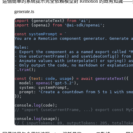
這個簡單的系統提示完全依賴模型對 Remotion 的既有知識
generate.ts
import
 {generateText} 
from
 'ai'
;
import
 {openai} 
from
 '@ai-sdk/openai'
;
const
 systemPrompt
 =
 `
You are a Remotion component generator. Generate 
Rules:
- Export the component as a named export called "
- Use useCurrentFrame() and useVideoConfig() from
- Animate values with interpolate() or spring() a
- Only output the code, no markdown or explanatio
`
.
trim
();
const
 {
text
: 
code
, 
usage
} 
=
 await
 generateText
({
  model: 
openai
(
'gpt-5.2'
),
  system: systemPrompt,
  prompt: 
'Create a countdown from 5 to 1 with sm
});
console.
log
(code);
// "import {useCurrentFrame, ...} export const My
console.
log
(usage);
// { inputTokens: 89, outputTokens: 205, totalTok