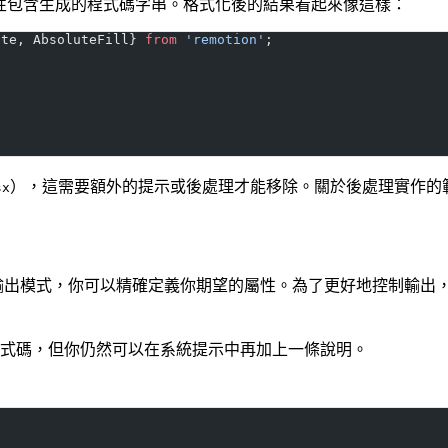
性包含生成的程式碼字串。格式化後的結果看起來像這樣：
ate, AbsoluteFill} 
from
 'remotion'
;
），這需要額外的提示或後處理才能移除。關於後處理實作的
sx
結構化輸出模式，你可以精確定義你期望的屬性。為了更好地控制輸出
式碼，但你仍然可以在系統提示中再加上一條說明。