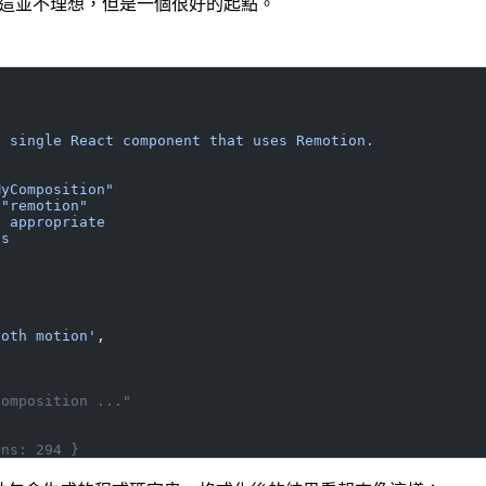
——這並不理想，但是一個很好的起點。
a single React component that uses Remotion.
MyComposition"
 "remotion"
s appropriate
ns
ooth motion'
,
Composition ..."
ens: 294 }