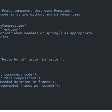
a React component that uses Remotion.
 code as string without any markdown tags.
MyComposition"
 "remotion"
motion" when needed) or spring() as appropriate
ncies
 "Hello World" letter by letter'
,
ct component code'
),
or this composition'
),
mmended duration in frames'
),
ecommended frames per second'
),