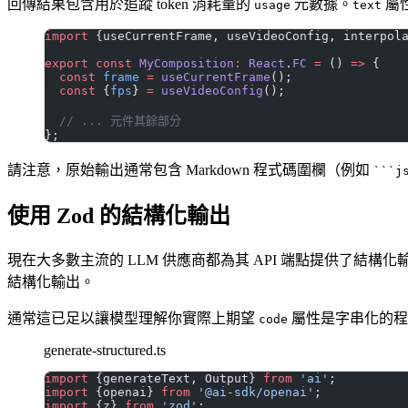
回傳結果包含用於追蹤 token 消耗量的
元數據。
屬
usage
text
import
 {useCurrentFrame, useVideoConfig, interpol
export
 const
 MyComposition
:
 React
.
FC
 =
 () 
=>
 {
  const
 frame
 =
 useCurrentFrame
();
  const
 {
fps
} 
=
 useVideoConfig
();
  // ... 元件其餘部分
};
請注意，原始輸出通常包含 Markdown 程式碼圍欄（例如
```j
使用 Zod 的結構化輸出
現在大多數主流的 LLM 供應商都為其 API 端點提供了
結構化輸出。
通常這已足以讓模型理解你實際上期望
屬性是字串化的程
code
generate-structured.ts
import
 {generateText, Output} 
from
 'ai'
;
import
 {openai} 
from
 '@ai-sdk/openai'
;
import
 {z} 
from
 'zod'
;