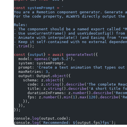
const
 systemPrompt
 =
 `
You are a Remotion component generator. Generate 
For the code property, ALWAYS directly output the
Rules:
- The component should be a named export called "
- Use useCurrentFrame() and useVideoConfig() from
- Animate with interpolate() (and Easing from "re
- Keep it self-contained with no external depende
`
.
trim
();
const
 {
output
} 
=
 await
 generateText
({
  model: 
openai
(
'gpt-5.2'
),
  system: systemPrompt,
  prompt: 
'Create a text animation that types out
  maxRetries: 
3
,
  output: Output.
object
({
    schema: z.
object
({
      code: z.
string
().
describe
(
'The complete Rea
      title: z.
string
().
describe
(
'A short title f
      durationInFrames: z.
number
().
describe
(
'Reco
      fps: z.
number
().
min
(
1
).
max
(
120
).
describe
(
'R
    }),
  }),
});
console.
log
(output.code);
console.
log
(
`Recommended: ${
output
.
fps
}fps`
);