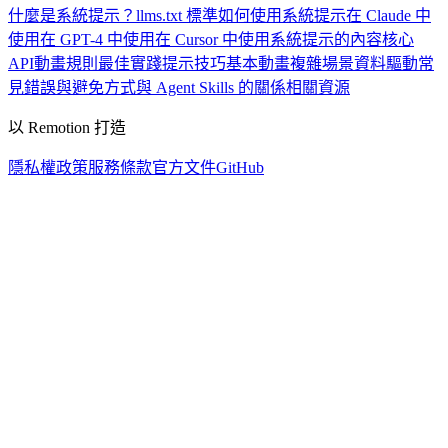
什麼是系統提示？
llms.txt 標準
如何使用系統提示
在 Claude 中
使用
在 GPT-4 中使用
在 Cursor 中使用
系統提示的內容
核心
API
動畫規則
最佳實踐
提示技巧
基本動畫
複雜場景
資料驅動
常
見錯誤與避免方式
與 Agent Skills 的關係
相關資源
以 Remotion 打造
隱私權政策
服務條款
官方文件
GitHub