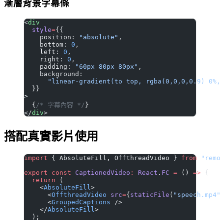
漸層背景字幕條
<
div
  style
=
{{
    position: 
"absolute"
,
    bottom: 
0
,
    left: 
0
,
    right: 
0
,
    padding: 
"60px 80px 80px"
,
    background:
      "linear-gradient(to top, rgba(0,0,0,0.9) 0%
  }}
>
  {
/* 字幕內容 */
}
</
div
>
搭配真實影片使用
import
 { AbsoluteFill, OffthreadVideo } 
from
 "rem
export
 const
 CaptionedVideo
:
 React
.
FC
 =
 () 
=>
 {
  return
 (
    <
AbsoluteFill
>
      <
OffthreadVideo
 src
=
{
staticFile
(
"speech.mp4
      <
GroupedCaptions
 />
    </
AbsoluteFill
>
  );