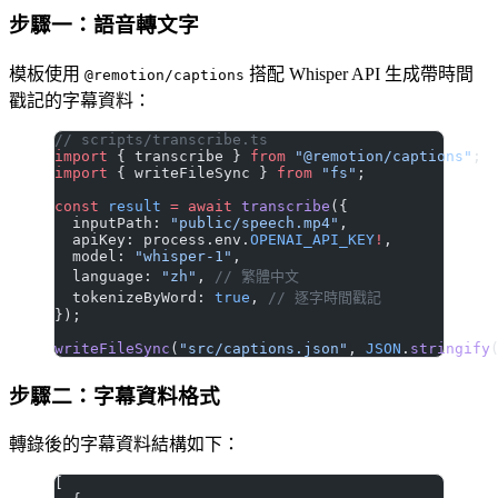
步驟一：語音轉文字
模板使用
搭配 Whisper API 生成帶時間
@remotion/captions
戳記的字幕資料：
// scripts/transcribe.ts
import
 { transcribe } 
from
 "@remotion/captions"
;
import
 { writeFileSync } 
from
 "fs"
;
const
 result
 =
 await
 transcribe
({
  inputPath: 
"public/speech.mp4"
,
  apiKey: process.env.
OPENAI_API_KEY
!
,
  model: 
"whisper-1"
,
  language: 
"zh"
, 
// 繁體中文
  tokenizeByWord: 
true
, 
// 逐字時間戳記
});
writeFileSync
(
"src/captions.json"
, 
JSON
.
stringify
步驟二：字幕資料格式
轉錄後的字幕資料結構如下：
[