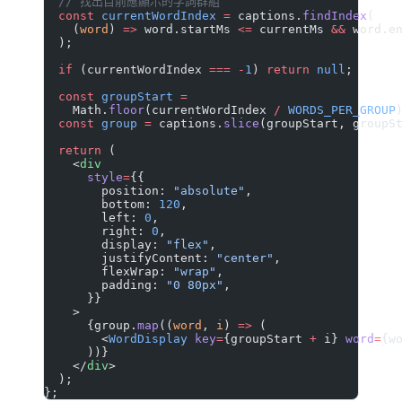
  // 找出目前應顯示的字詞群組
  const
 currentWordIndex
 =
 captions.
findIndex
(
    (
word
) 
=>
 word.startMs 
<=
 currentMs 
&&
 word.e
  );
  if
 (currentWordIndex 
===
 -
1
) 
return
 null
;
  const
 groupStart
 =
    Math.
floor
(currentWordIndex 
/
 WORDS_PER_GROUP
  const
 group
 =
 captions.
slice
(groupStart, groupS
  return
 (
    <
div
      style
=
{{
        position: 
"absolute"
,
        bottom: 
120
,
        left: 
0
,
        right: 
0
,
        display: 
"flex"
,
        justifyContent: 
"center"
,
        flexWrap: 
"wrap"
,
        padding: 
"0 80px"
,
      }}
    >
      {group.
map
((
word
, 
i
) 
=>
 (
        <
WordDisplay
 key
=
{groupStart 
+
 i} 
word
=
{w
      ))}
    </
div
>
  );
};