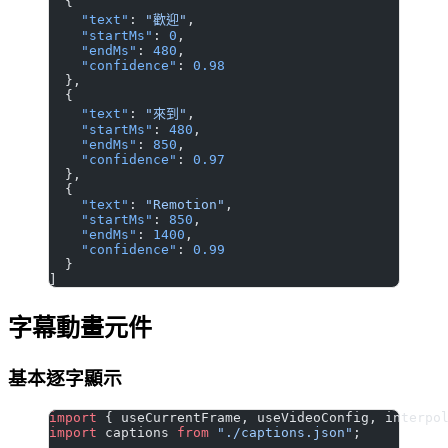
  {
    "text"
: 
"歡迎"
,
    "startMs"
: 
0
,
    "endMs"
: 
480
,
    "confidence"
: 
0.98
  },
  {
    "text"
: 
"來到"
,
    "startMs"
: 
480
,
    "endMs"
: 
850
,
    "confidence"
: 
0.97
  },
  {
    "text"
: 
"Remotion"
,
    "startMs"
: 
850
,
    "endMs"
: 
1400
,
    "confidence"
: 
0.99
  }
]
字幕動畫元件
基本逐字顯示
import
 { useCurrentFrame, useVideoConfig, interpo
import
 captions 
from
 "./captions.json"
;