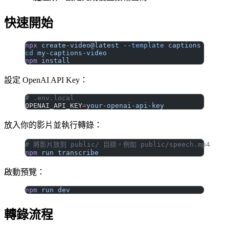
快速開始
npx
 create-video@latest
 --template
 captions
cd
 my-captions-video
npm
 install
設定 OpenAI API Key：
# .env.local
OPENAI_API_KEY
=
your-openai-api-key
放入你的影片並執行轉錄：
# 將影片放到 public/ 目錄，例如 public/speech.mp4
npm
 run
 transcribe
啟動預覽：
npm
 run
 dev
轉錄流程