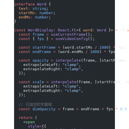
interface
 Word
 {
  text
:
 string
;
  startMs
:
 number
;
  endMs
:
 number
;
}
const
 WordDisplay
:
 React
.
FC
<{ 
word
:
 Word
 }> 
=
 ({ 
  const
 frame
 =
 useCurrentFrame
();
  const
 { 
fps
 } 
=
 useVideoConfig
();
  const
 startFrame
 =
 (word.startMs 
/
 1000
) 
*
 fps;
  const
 endFrame
 =
 (word.endMs 
/
 1000
) 
*
 fps;
  const
 opacity
 =
 interpolate
(frame, [startFrame,
    extrapolateLeft: 
"clamp"
,
    extrapolateRight: 
"clamp"
,
  });
  const
 scale
 =
 interpolate
(frame, [startFrame, s
    extrapolateLeft: 
"clamp"
,
    extrapolateRight: 
"clamp"
,
  });
  // 已說完的字變暗
  const
 dimOpacity
 =
 frame 
>
 endFrame 
+
 fps 
*
 0.5
  return
 (
    <
span
      style
=
{{