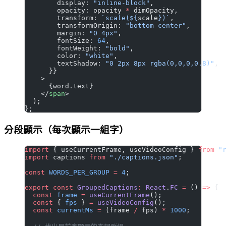
        display: 
"inline-block"
,
        opacity: opacity 
*
 dimOpacity,
        transform: 
`scale(${
scale
})`
,
        transformOrigin: 
"bottom center"
,
        margin: 
"0 4px"
,
        fontSize: 
64
,
        fontWeight: 
"bold"
,
        color: 
"white"
,
        textShadow: 
"0 2px 8px rgba(0,0,0,0.8)"
,
      }}
    >
      {word.text}
    </
span
>
  );
};
分段顯示（每次顯示一組字）
import
 { useCurrentFrame, useVideoConfig } 
from
 "
import
 captions 
from
 "./captions.json"
;
const
 WORDS_PER_GROUP
 =
 4
;
export
 const
 GroupedCaptions
:
 React
.
FC
 =
 () 
=>
 {
  const
 frame
 =
 useCurrentFrame
();
  const
 { 
fps
 } 
=
 useVideoConfig
();
  const
 currentMs
 =
 (frame 
/
 fps) 
*
 1000
;