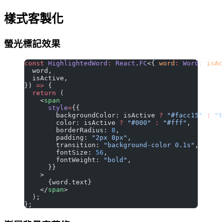
樣式客製化
螢光標記效果
const
 HighlightedWord
:
 React
.
FC
<{ 
word
:
 Word
; 
isA
  word,
  isActive,
}) 
=>
 {
  return
 (
    <
span
      style
=
{{
        backgroundColor: isActive 
?
 "#facc15"
 :
 "
        color: isActive 
?
 "#000"
 :
 "#fff"
,
        borderRadius: 
8
,
        padding: 
"2px 8px"
,
        transition: 
"background-color 0.1s"
,
        fontSize: 
56
,
        fontWeight: 
"bold"
,
      }}
    >
      {word.text}
    </
span
>
  );
};