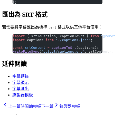
};
匯出為 SRT 格式
若需要將字幕匯出為標準
格式以供其他平台使用：
.srt
import
 { srtToCaption, captionToSrt } 
from
 "@remo
import
 captions 
from
 "./captions.json"
;
const
 srtContent
 =
 captionToSrt
(captions);
writeFileSync
(
"output/captions.srt"
, srtContent);
延伸閱讀
字幕轉錄
字幕顯示
字幕匯出
錄製器模板
上一篇
時間軸模板
下一篇
錄製器模板