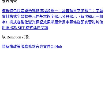
本頁內容
模板特色
快速開始
轉錄流程
步驟一：語音轉文字
步驟二：字幕
資料格式
字幕動畫元件
基本逐字顯示
分段顯示（每次顯示一組
字）
樣式客製化
螢光標記效果
漸層背景字幕條
搭配真實影片使
用
匯出為 SRT 格式
延伸閱讀
以 Remotion 打造
隱私權政策
服務條款
官方文件
GitHub