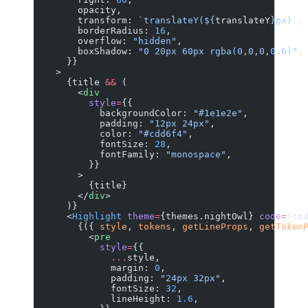
        opacity,
        transform: 
`translateY(${
translateY
}px)`
,
        borderRadius: 
16
,
        overflow: 
"hidden"
,
        boxShadow: 
"0 20px 60px rgba(0,0,0,0.6)"
,
      }}
    >
      {title 
&&
 (
        <
div
          style
=
{{
            backgroundColor: 
"#1e1e2e"
,
            padding: 
"12px 24px"
,
            color: 
"#cdd6f4"
,
            fontSize: 
28
,
            fontFamily: 
"monospace"
,
          }}
        >
          {title}
        </
div
>
      )}
      <
Highlight
 theme
=
{themes.nightOwl} 
code
=
{co
        {({ 
style
, 
tokens
, 
getLineProps
, 
getToken
          <
pre
            style
=
{{
              ...
style,
              margin: 
0
,
              padding: 
"24px 32px"
,
              fontSize: 
32
,
              lineHeight: 
1.6
,