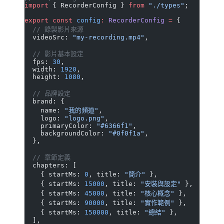
import
 { RecorderConfig } 
from
 "./types"
;
export
 const
 config
:
 RecorderConfig
 =
 {
  // 錄製影片來源
  videoSrc: 
"my-recording.mp4"
,
  // 影片基本設定
  fps: 
30
,
  width: 
1920
,
  height: 
1080
,
  // 品牌設定
  brand: {
    name: 
"我的頻道"
,
    logo: 
"logo.png"
,
    primaryColor: 
"#6366f1"
,
    backgroundColor: 
"#0f0f1a"
,
  },
  // 章節定義
  chapters: [
    { startMs: 
0
, title: 
"簡介"
 },
    { startMs: 
15000
, title: 
"安裝與設定"
 },
    { startMs: 
45000
, title: 
"核心概念"
 },
    { startMs: 
90000
, title: 
"實作範例"
 },
    { startMs: 
150000
, title: 
"總結"
 },
  ],