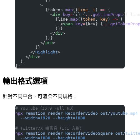
            }}
          >
            {tokens.
map
((
line
, 
i
) 
=>
 (
              <
div
 key
=
{i} {
...
getLineProps
({ lin
                {line.
map
((
token
, 
key
) 
=>
 (
                  <
span
 key
=
{key} {
...
getTokenPro
                ))}
              </
div
>
            ))}
          </
pre
>
        )}
      </
Highlight
>
    </
div
>
  );
};
輸出格式選項
針對不同平台，可渲染不同規格：
# YouTube（16:9 Full HD）
npx
 remotion
 render
 RecorderVideo
 out/youtube.mp4
  --width=1920
 --height=1080
# Twitter/X 短影音（1:1 方形）
npx
 remotion
 render
 RecorderVideoSquare
 out/twitt
  --width=1080
 --height=1080