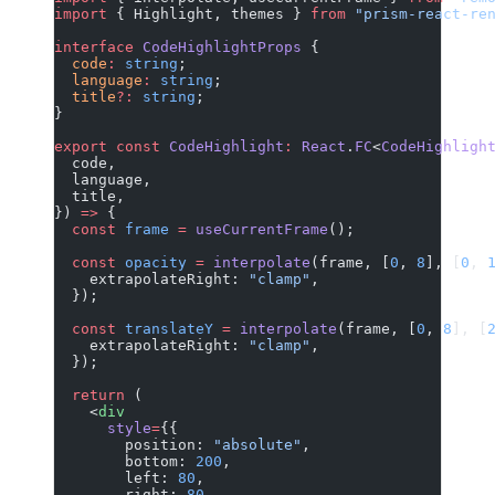
import
 { Highlight, themes } 
from
 "prism-react-re
interface
 CodeHighlightProps
 {
  code
:
 string
;
  language
:
 string
;
  title
?:
 string
;
}
export
 const
 CodeHighlight
:
 React
.
FC
<
CodeHighligh
  code,
  language,
  title,
}) 
=>
 {
  const
 frame
 =
 useCurrentFrame
();
  const
 opacity
 =
 interpolate
(frame, [
0
, 
8
], [
0
, 
    extrapolateRight: 
"clamp"
,
  });
  const
 translateY
 =
 interpolate
(frame, [
0
, 
8
], [
    extrapolateRight: 
"clamp"
,
  });
  return
 (
    <
div
      style
=
{{
        position: 
"absolute"
,
        bottom: 
200
,
        left: 
80
,
        right: 
80
,