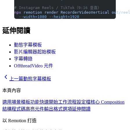
# Instagram Reels / TikTok（9:16 垂直）
npx
 remotion
 render
 RecorderVideoVertical
 out/ree
  --width=1080
 --height=1920
延伸閱讀
動態字幕模板
影片編輯器起始模板
字幕轉錄
OffthreadVideo 元件
上一篇
動態字幕模板
本頁內容
適用場景
模板功能
快速開始
工作流程
設定檔
核心 Composition
結構
程式碼高亮元件
輸出格式選項
延伸閱讀
以 Remotion 打造