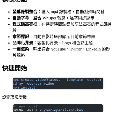
螢幕錄製整合
：匯入 mp4 錄製檔，自動對齊時間軸
自動字幕
：整合 Whisper 轉錄，逐字同步顯示
程式碼高亮框
：在特定時間點疊加語法高亮的程式碼片
段
章節標記
：自動在影片底部顯示目前章節標題
品牌化背景
：客製化背景、Logo 和色彩主題
一鍵渲染
：輸出適合 YouTube、Twitter、LinkedIn 的影
片規格
快速開始
npx
 create-video@latest
 --template
 recorder
cd
 my-recorder-video
npm
 install
設定環境變數：
# .env.local
OPENAI_API_KEY
=
your-openai-api-key