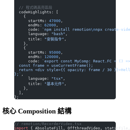
  // 程式碼高亮區段
  codeHighlights: [
    {
      startMs: 
47000
,
      endMs: 
62000
,
      code: 
`npm install remotion
\n
npx create-vid
      language: 
"bash"
,
      title: 
"安裝指令"
,
    },
    {
      startMs: 
95000
,
      endMs: 
120000
,
      code: 
`export const MyComp: React.FC = () =
  const frame = useCurrentFrame();
  return <div style={{ opacity: frame / 30 }}>Hel
};`
,
      language: 
"tsx"
,
      title: 
"基本元件"
,
    },
  ],
};
核心 Composition 結構
// remotion/RecorderVideo.tsx
import
 { AbsoluteFill, OffthreadVideo, staticFile