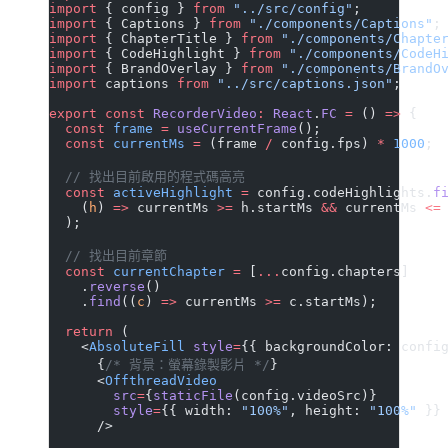
import
 { config } 
from
 "../src/config"
;
import
 { Captions } 
from
 "./components/Captions"
;
import
 { ChapterTitle } 
from
 "./components/Chapte
import
 { CodeHighlight } 
from
 "./components/CodeH
import
 { BrandOverlay } 
from
 "./components/BrandO
import
 captions 
from
 "../src/captions.json"
;
export
 const
 RecorderVideo
:
 React
.
FC
 =
 () 
=>
 {
  const
 frame
 =
 useCurrentFrame
();
  const
 currentMs
 =
 (frame 
/
 config.fps) 
*
 1000
;
  // 找出目前啟用的程式碼高亮
  const
 activeHighlight
 =
 config.codeHighlights.
f
    (
h
) 
=>
 currentMs 
>=
 h.startMs 
&&
 currentMs 
<=
  );
  // 找出目前章節
  const
 currentChapter
 =
 [
...
config.chapters]
    .
reverse
()
    .
find
((
c
) 
=>
 currentMs 
>=
 c.startMs);
  return
 (
    <
AbsoluteFill
 style
=
{{ backgroundColor: confi
      {
/* 背景：螢幕錄製影片 */
}
      <
OffthreadVideo
        src
=
{
staticFile
(config.videoSrc)}
        style
=
{{ width: 
"100%"
, height: 
"100%"
 }}
      />