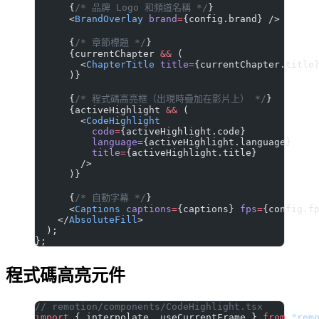
      {
/* 品牌 Logo 和頻道名稱 */
}
      <
BrandOverlay
 brand
=
{config.brand} />
      {
/* 章節標題 */
}
      {currentChapter 
&&
 (
        <
ChapterTitle
 title
=
{currentChapter.title
      )}
      {
/* 程式碼高亮框（出現時疊加在影片上） */
}
      {activeHighlight 
&&
 (
        <
CodeHighlight
          code
=
{activeHighlight.code}
          language
=
{activeHighlight.language}
          title
=
{activeHighlight.title}
        />
      )}
      {
/* 自動字幕 */
}
      <
Captions
 captions
=
{captions} 
fps
=
{config.f
    </
AbsoluteFill
>
  );
};
程式碼高亮元件
// remotion/components/CodeHighlight.tsx
import
 { interpolate, useCurrentFrame } 
from
 "rem