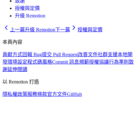
致謝
授權與定價
升級 Remotion
上一篇
升級 Remotion
下一篇
授權與定價
本頁內容
貢獻方式
回報 Bug
提交 Pull Request
改善文件
社群支援
本地開
發環境設定
程式碼風格
Commit 訊息規範
授權協議
行為準則
致
謝
延伸閱讀
以 Remotion 打造
隱私權政策
服務條款
官方文件
GitHub