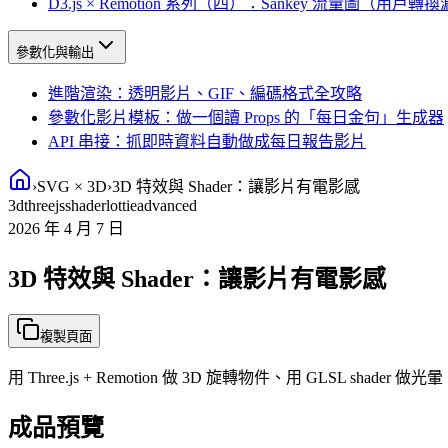
D3.js × Remotion 系列（四）：Sankey 流量圖（用戶轉
參數化與輸出
進階渲染：透明影片、GIF、編碼格式全攻略
參數化影片模板：做一個讀 Props 的「每日金句」生成器
API 串接：抓即時資料自動做成每日報告影片
›
SVG × 3D
›
3D 特效與 Shader：讓影片有電影感
3d
threejs
shader
lottie
advanced
2026 年 4 月 7 日
3D 特效與 Shader：讓影片有電影感
複製頁面
用 Three.js + Remotion 做 3D 旋轉物件、用 GLSL sha
成品預覽