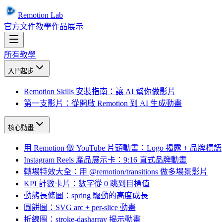
Remotion Lab
官方文件
教學
作品展示
所有教學
入門起步
Remotion Skills 安裝指南：讓 AI 幫你做影片
第一支影片：從開啟 Remotion 到 AI 生成動畫
核心動畫
用 Remotion 做 YouTube 片頭動畫：Logo 揭露 + 品牌標語
Instagram Reels 產品展示卡：9:16 直式品牌動畫
轉場特效大全：用 @remotion/transitions 做多場景影片
KPI 計數卡片：數字從 0 跳到目標值
動態長條圖：spring 驅動的高度成長
圓餅圖：SVG arc + per-slice 動畫
折線圖：stroke-dasharray 揭示動畫