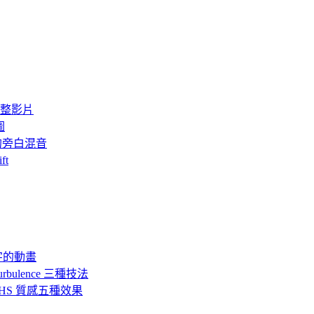
整影片
圖
級的旁白混音
ft
 成字的動畫
urbulence 三種技法
、VHS 質感五種效果