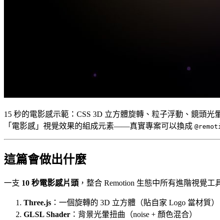
15 秒的電影感示範：CSS 3D 立方體旋轉、粒子浮動、鏡頭光暈掃過、C
「電影感」視覺效果的組成元素——真實專案可以換成
@remot
這篇會做出什麼
一支
10 秒電影感片頭
，整合 Remotion 生態中所有進階視覺工
Three.js
：一個旋轉的 3D 立方體（貼自家 Logo 當材質）
GLSL Shader
：背景光暈扭曲（noise + 顏色混合）