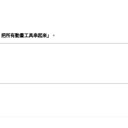
eact 把所有動畫工具串起來」
。