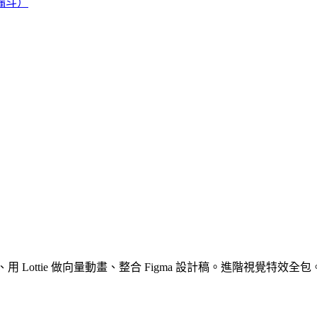
換漏斗）
der 做光暈、用 Lottie 做向量動畫、整合 Figma 設計稿。進階視覺特效全包