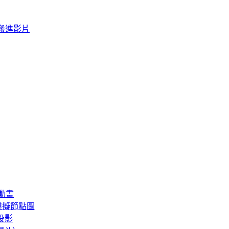
ne 搬進影片
賽動畫
 物理模擬節點圖
圖投影