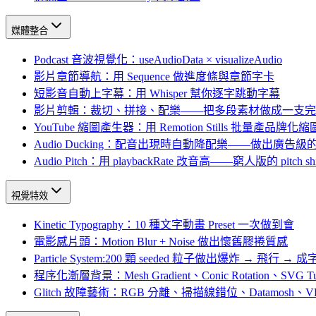
媒體整合
Podcast 音波視覺化：useAudioData × visualizeAudio
影片章節導航：用 Sequence 做進度條與章節字卡
短影音自動上字幕：用 Whisper 幫你逐字跳動字幕
影片剪輯：裁切、拼接、配樂——把多段素材做成一支完
YouTube 縮圖產生器：用 Remotion Stills 批量產品牌化縮
Audio Ducking：配音出現時自動降配樂——做出廣告
Audio Pitch：用 playbackRate 改音高——窮人版的 pitch shi
視覺特效
Kinetic Typography：10 種文字動畫 Preset 一次做到會
電影感片頭：Motion Blur + Noise 做出懷舊膠捲質感
Particle System:200 顆 seeded 粒子做出爆炸 → 飛行 →
程序化漸層背景：Mesh Gradient、Conic Rotation、SVG T
Glitch 故障藝術：RGB 分離、掃描線錯位、Datamosh