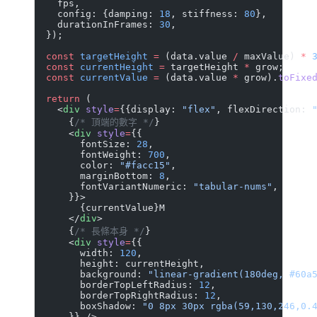
    fps,
    config: {damping: 
18
, stiffness: 
80
},
    durationInFrames: 
30
,
  });
  const
 targetHeight
 =
 (data.value 
/
 maxValue) 
*
 
  const
 currentHeight
 =
 targetHeight 
*
 grow;
  const
 currentValue
 =
 (data.value 
*
 grow).
toFixe
  return
 (
    <
div
 style
=
{{display: 
"flex"
, flexDirection: 
      {
/* 頂端的數字 */
}
      <
div
 style
=
{{
        fontSize: 
28
,
        fontWeight: 
700
,
        color: 
"#facc15"
,
        marginBottom: 
8
,
        fontVariantNumeric: 
"tabular-nums"
,
      }}>
        {currentValue}M
      </
div
>
      {
/* 長條本身 */
}
      <
div
 style
=
{{
        width: 
120
,
        height: currentHeight,
        background: 
"linear-gradient(180deg, #60a
        borderTopLeftRadius: 
12
,
        borderTopRightRadius: 
12
,
        boxShadow: 
"0 8px 30px rgba(59,130,246,0.
      }} />