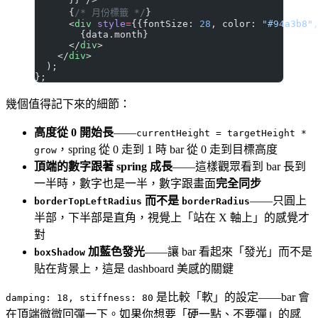
      {
/* 月份標籤 */
}
      <
div
 style
=
{{fontSize: 
28
, color: 
"#94a3b8"
        {data.month}
      </
div
>
    </
div
>
  );
};
幾個值得記下來的細節：
高度從 0 開始長
——
currentHeight = targetHeight *
，spring 從 0 走到 1 時 bar 從 0 走到目標高度
grow
頂端的數字跟著 spring 成長
——這樣觀眾看到 bar 長到
一半時，數字也是一半，數字跟畫面
完全同步
而不是
——只圓上
borderTopLeftRadius
borderRadius
半部，下半部是直角，視覺上「站在 X 軸上」的感覺才
對
加藍色發光
——讓 bar 看起來「發光」而不是
boxShadow
貼在背景上，這是 dashboard 美感的關鍵
是比較「軟」的設定——bar 會
damping: 18, stiffness: 80
在頂端微微回彈一下。如果你想要「硬一點、不要彈」的感