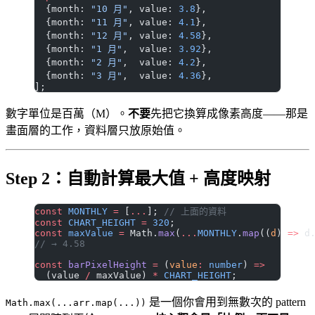
  {month: 
"10 月"
, value: 
3.8
},
  {month: 
"11 月"
, value: 
4.1
},
  {month: 
"12 月"
, value: 
4.58
},
  {month: 
"1 月"
,  value: 
3.92
},
  {month: 
"2 月"
,  value: 
4.2
},
  {month: 
"3 月"
,  value: 
4.36
},
];
數字單位是百萬（M）。
不要
先把它換算成像素高度——那是
畫面層的工作，資料層只放原始值。
Step 2：自動計算最大值 + 高度映射
const
 MONTHLY
 =
 [
...
]; 
// 上面的資料
const
 CHART_HEIGHT
 =
 320
;
const
 maxValue
 =
 Math.
max
(
...
MONTHLY
.
map
((
d
) 
=>
 d
// → 4.58
const
 barPixelHeight
 =
 (
value
:
 number
) 
=>
  (value 
/
 maxValue) 
*
 CHART_HEIGHT
;
是一個你會用到無數次的 pattern
Math.max(...arr.map(...))