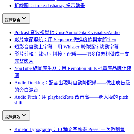
折線圖：stroke-dasharray 揭示動畫
媒體整合
Podcast 音波視覺化：useAudioData × visualizeAudio
影片章節導航：用 Sequence 做進度條與章節字卡
短影音自動上字幕：用 Whisper 幫你逐字跳動字幕
影片剪輯：裁切、拼接、配樂——把多段素材做成一支
完整影片
YouTube 縮圖產生器：用 Remotion Stills 批量產品牌化縮
圖
Audio Ducking：配音出現時自動降配樂——做出廣告級
的旁白混音
Audio Pitch：用 playbackRate 改音高——窮人版的 pitch
shift
視覺特效
Kinetic Typography：10 種文字動畫 Preset 一次做到會