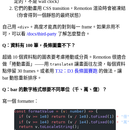
定的，不是 wall clock）
它們的動畫用 CSS transition，Remotion 渲染時會被凍結
（你會得到一個靜態的最終狀態）
自己用
+ 高度才能真的對到每一 frame。如果非用不
<div>
可，可以看
/docs/third-party
了解怎麼整合。
Q：資料有 100 筆，長條圖畫不下？
超過 10 個資料點的圖表要考慮捲動或分頁。Remotion 很適合
做「捲動畫面」——用
讓畫面往左滑，每個資料
translateX
點停留 30 frames。或者用
T32：D3 長條圖賽跑
的做法，讓
bar 動態重新排序。
Q：bar 的數字格式想要不同單位（千、萬、億）？
寫一個 formatter：
const
 formatValue
 =
 (
v
:
 number
) 
=>
 {
  if
 (v 
>=
 1e8
) 
return
 (v 
/
 1e8
).
toFixed
(
1
) 
+
 "億"
  if
 (v 
>=
 1e4
) 
return
 (v 
/
 1e4
).
toFixed
(
0
) 
+
 "萬"
  return
 v.
toLocaleString
();