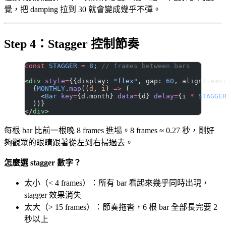
覺，把 damping 拉到 30 就會變成幾乎不彈。
Step 4：Stagger 控制節奏
const
 STAGGER
 =
 8
; 
// frames between bars
<
div
 style
=
{{display: 
"flex"
, gap: 
60
, alignItems
  {
MONTHLY
.
map
((
d
, 
i
) 
=>
 (
    <
Bar
 key
=
{d.month} 
data
=
{d} 
delay
=
{i 
*
 STAGGE
  ))}
</
div
>
每根 bar 比前一根晚 8 frames 進場。8 frames ≈ 0.27 秒，剛好
夠觀眾的眼睛跟著從左到右掃過去。
怎麼選 stagger 數字？
太小（< 4 frames）：所有 bar 看起來幾乎同時出現，
stagger 效果消失
太大（> 15 frames）：節奏拖沓，6 根 bar 全部長完要 2
秒以上