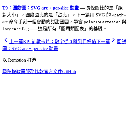
T9：圓餅圖：SVG arc + per-slice 動畫
— 長條圖比的是「絕
對大小」，圓餅圖比的是「占比」。下一篇用 SVG 的
<path>
arc 命令手刻一個會動的甜甜圈圖，學會
與
polarToCartesian
flag——這是所有「圓周類圖表」的基礎。
largeArc
上一篇
KPI 計數卡片：數字從 0 跳到目標值
下一篇
圓餅
圖：SVG arc + per-slice 動畫
以 Remotion 打造
隱私權政策
服務條款
官方文件
GitHub