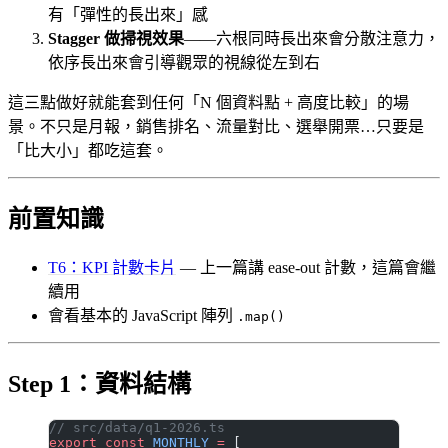
有「彈性的長出來」感
Stagger 做掃視效果
——六根同時長出來會分散注意力，
依序長出來會引導觀眾的視線從左到右
這三點做好就能套到任何「N 個資料點 + 高度比較」的場
景。不只是月報，銷售排名、流量對比、選舉開票…只要是
「比大小」都吃這套。
前置知識
T6：KPI 計數卡片
— 上一篇講 ease-out 計數，這篇會繼
續用
會看基本的 JavaScript 陣列
.map()
Step 1：資料結構
// src/data/q1-2026.ts
export
 const
 MONTHLY
 =
 [