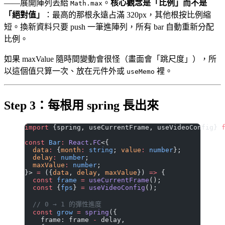
——展開陣列丟給
。
核心觀念是「比例」而不是
Math.max
「絕對值」
：最高的那根永遠占滿 320px，其他根按比例縮
短。換新資料只要 push 一筆進陣列，所有 bar 自動重新分配
比例。
如果 maxValue 隨時間變動會很怪（畫面會「跳尺度」），所
以這個值只算一次、放在元件外或
裡。
useMemo
Step 3：每根用 spring 長出來
import
 {spring, useCurrentFrame, useVideoConfig} 
const
 Bar
:
 React
.
FC
<{
  data
:
 {
month
:
 string
; 
value
:
 number
};
  delay
:
 number
;
  maxValue
:
 number
;
}> 
=
 ({
data
, 
delay
, 
maxValue
}) 
=>
 {
  const
 frame
 =
 useCurrentFrame
();
  const
 {
fps
} 
=
 useVideoConfig
();
  // 0 → 1 的彈性進度
  const
 grow
 =
 spring
({
    frame: frame 
-
 delay,