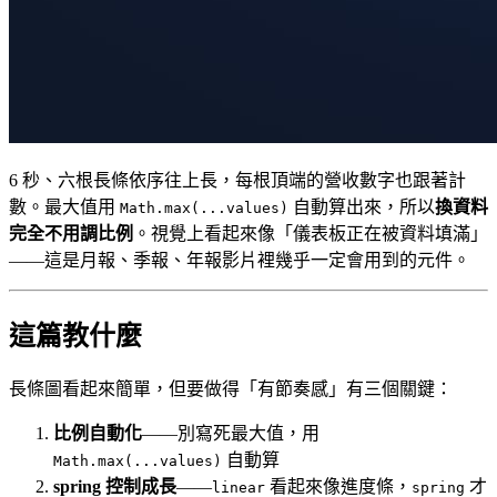
6 秒、六根長條依序往上長，每根頂端的營收數字也跟著計
數。最大值用
自動算出來，所以
換資料
Math.max(...values)
完全不用調比例
。視覺上看起來像「儀表板正在被資料填滿」
——這是月報、季報、年報影片裡幾乎一定會用到的元件。
這篇教什麼
長條圖看起來簡單，但要做得「有節奏感」有三個關鍵：
比例自動化
——別寫死最大值，用
自動算
Math.max(...values)
spring 控制成長
——
看起來像進度條，
才
linear
spring