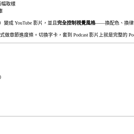
個振幅取樣
庫
變成 YouTube 影片，並且
完全控制視覺風格
——換配色、換律動
章節進度條 + 切換字卡，套到 Podcast 影片上就是完整的 Pod
)