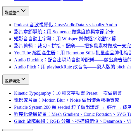
媒體整合
Podcast 音波視覺化：useAudioData × visualizeAudio
影片章節導航：用 Sequence 做進度條與章節字卡
短影音自動上字幕：用 Whisper 幫你逐字跳動字幕
影片剪輯：裁切、拼接、配樂——把多段素材做成一支完
YouTube 縮圖產生器：用 Remotion Stills 批量產品牌化縮
Audio Ducking：配音出現時自動降配樂——做出廣告
Audio Pitch：用 playbackRate 改音高——窮人版的 pitch shi
視覺特效
Kinetic Typography：10 種文字動畫 Preset 一次做到會
電影感片頭：Motion Blur + Noise 做出懷舊膠捲質感
Particle System:200 顆 seeded 粒子做出爆炸 → 飛行 →
程序化漸層背景：Mesh Gradient、Conic Rotation、SVG T
Glitch 故障藝術：RGB 分離、掃描線錯位、Datamosh