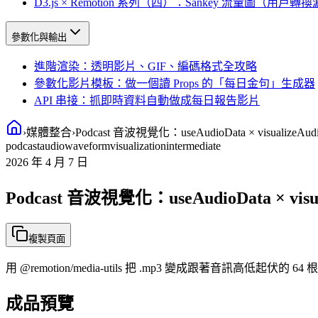
D3.js × Remotion 系列（四）：Sankey 流量圖（用戶轉
參數化與輸出
進階渲染：透明影片、GIF、編碼格式全攻略
參數化影片模板：做一個讀 Props 的「每日金句」生成器
API 串接：抓即時資料自動做成每日報告影片
›
媒體整合
›
Podcast 音波視覺化：useAudioData × visualizeAud
podcast
audio
waveform
visualization
intermediate
2026 年 4 月 7 日
Podcast 音波視覺化：useAudioData × visua
複製頁面
用 @remotion/media-utils 把 .mp3 變成跟著音訊高低起伏的 
成品預覽