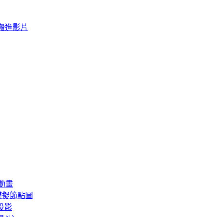
ne 搬進影片
賽動畫
 物理模擬節點圖
圖投影