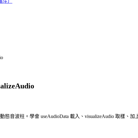
換漏斗）
io
lizeAudio
64 根動態音波柱。學會 useAudioData 載入、visualizeAudio 取