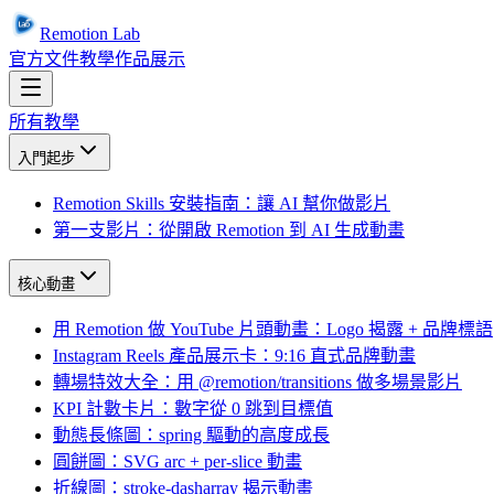
Remotion Lab
官方文件
教學
作品展示
所有教學
入門起步
Remotion Skills 安裝指南：讓 AI 幫你做影片
第一支影片：從開啟 Remotion 到 AI 生成動畫
核心動畫
用 Remotion 做 YouTube 片頭動畫：Logo 揭露 + 品牌標語
Instagram Reels 產品展示卡：9:16 直式品牌動畫
轉場特效大全：用 @remotion/transitions 做多場景影片
KPI 計數卡片：數字從 0 跳到目標值
動態長條圖：spring 驅動的高度成長
圓餅圖：SVG arc + per-slice 動畫
折線圖：stroke-dasharray 揭示動畫