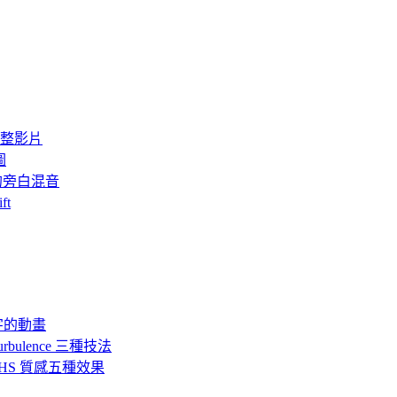
整影片
圖
級的旁白混音
ft
 成字的動畫
urbulence 三種技法
、VHS 質感五種效果