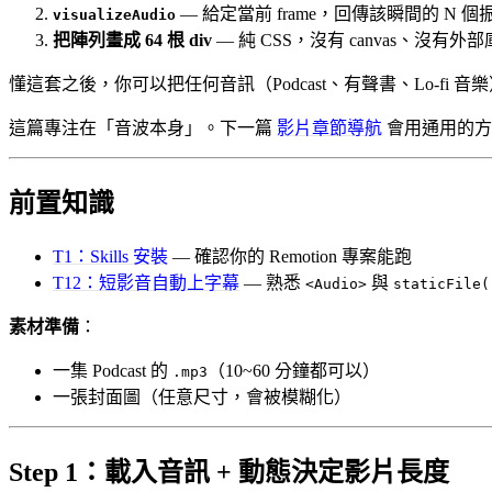
— 給定當前 frame，回傳該瞬間的 N 
visualizeAudio
把陣列畫成 64 根 div
— 純 CSS，沒有 canvas、沒有外部
懂這套之後，你可以把任何音訊（Podcast、有聲書、Lo-fi 音樂）
這篇專注在「音波本身」。下一篇
影片章節導航
會用通用的方式做
前置知識
T1：Skills 安裝
— 確認你的 Remotion 專案能跑
T12：短影音自動上字幕
— 熟悉
與
<Audio>
staticFile(
素材準備
：
一集 Podcast 的
（10~60 分鐘都可以）
.mp3
一張封面圖（任意尺寸，會被模糊化）
Step 1：載入音訊 + 動態決定影片長度