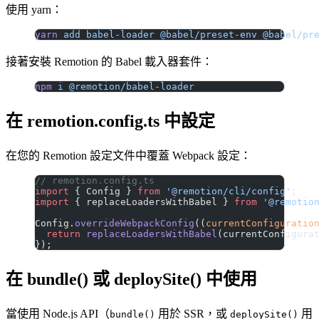
使用 yarn：
yarn
 add
 babel-loader
 @babel/preset-env
 @babel/pr
接著安裝 Remotion 的 Babel 載入器套件：
npm
 i
 @remotion/babel-loader
在 remotion.config.ts 中設定
在您的 Remotion 設定文件中覆蓋 Webpack 設定：
// remotion.config.ts
import
 { Config } 
from
 '@remotion/cli/config'
;
import
 { replaceLoadersWithBabel } 
from
 '@remotio
Config.
overrideWebpackConfig
((
currentConfiguratio
  return
 replaceLoadersWithBabel
(currentConfigura
});
在 bundle() 或 deploySite() 中使用
當使用 Node.js API（
用於 SSR，或
用
bundle()
deploySite()