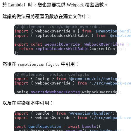
於 Lambda）時，您也需要提供 Webpack 覆蓋函數。
建議的做法是將覆蓋函數放在獨立文件中：
// @filename: ./src/webpack-override.ts
import
 { WebpackOverrideFn } 
from
 '@remotion/bund
import
 { replaceLoadersWithBabel } 
from
 '@remotio
export
 const
 webpackOverride
:
 WebpackOverrideFn
 =
  return
 replaceLoadersWithBabel
(currentConfig);
};
然後在
中引用：
remotion.config.ts
// @filename: remotion.config.ts
import
 { Config } 
from
 '@remotion/cli/config'
;
import
 { webpackOverride } 
from
 './src/webpack-ov
Config.
overrideWebpackConfig
(webpackOverride);
以及在渲染腳本中引用：
import
 { bundle } 
from
 '@remotion/bundler'
;
import
 { webpackOverride } 
from
 './src/webpack-ov
const
 bundleLocation
 =
 await
 bundle
({
  entryPoint: require.
resolve
(
'./src/index.ts'
),