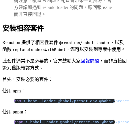
請注意，覆蓋 Webpack 配置會帶來一定風險，官
方建議如遇到 esbuild-loader 的問題，應回報 issue
而非直接回退。
安裝相容套件
Remotion 提供了相容性套件
，以及
@remotion/babel-loader
函數
，您可以安裝到專案中使用。
replaceLoadersWithBabel
此套件通常不是必要的，官方鼓勵大家
回報問題
，而非直接回
退到舊版轉譯方式。
首先，安裝必要的套件：
使用 npm：
npm
 i
 babel-loader
 @babel/preset-env
 @babel/prese
使用 pnpm：
pnpm
 i
 babel-loader
 @babel/preset-env
 @babel/pres