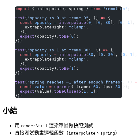
import
 { interpolate, spring } 
from
 "remotion"
;
test
(
"opacity is 0 at frame 0"
, () 
=>
 {
  const
 opacity
 =
 interpolate
(
0
, [
0
, 
30
], [
0
, 
1
],
    extrapolateRight: 
"clamp"
,
  });
  expect
(opacity).
toBe
(
0
);
});
test
(
"opacity is 1 at frame 30"
, () 
=>
 {
  const
 opacity
 =
 interpolate
(
30
, [
0
, 
30
], [
0
, 
1
]
    extrapolateRight: 
"clamp"
,
  });
  expect
(opacity).
toBe
(
1
);
});
test
(
"spring reaches ~1 after enough frames"
, () 
  const
 value
 =
 spring
({ frame: 
60
, fps: 
30
 });
  expect
(value).
toBeCloseTo
(
1
, 
1
);
});
小結
用
渲染單幀做快照測試
renderStill
直接測試動畫邏輯函數（
、
）
interpolate
spring