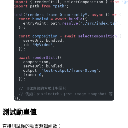
import
 { renderStill, selectComposition } 
from
 "@
import
 path 
from
 "path"
;
test
(
"renders frame 0 correctly"
, 
async
 () 
=>
 {
  const
 bundled
 =
 await
 bundle
({
    entryPoint: path.
resolve
(
"./src/index.ts"
),
  });
  const
 composition
 =
 await
 selectComposition
({
    serveUrl: bundled,
    id: 
"MyVideo"
,
  });
  await
 renderStill
({
    composition,
    serveUrl: bundled,
    output: 
"test-output/frame-0.png"
,
    frame: 
0
,
  });
  // 用你喜歡的方式比對圖片
  // 例如：pixelmatch、jest-image-snapshot 等
});
測試動畫值
直接測試你的動畫邏輯函數：