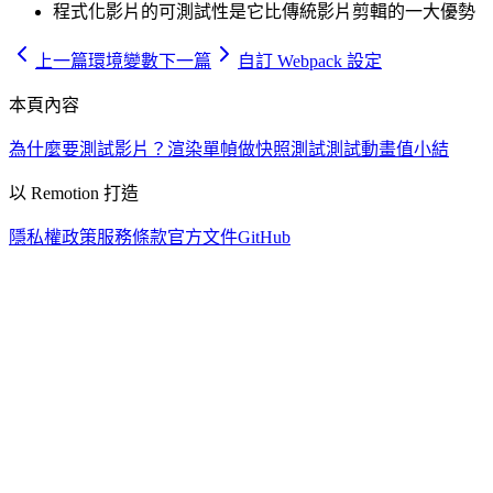
程式化影片的可測試性是它比傳統影片剪輯的一大優勢
上一篇
環境變數
下一篇
自訂 Webpack 設定
本頁內容
為什麼要測試影片？
渲染單幀做快照測試
測試動畫值
小結
以 Remotion 打造
隱私權政策
服務條款
官方文件
GitHub