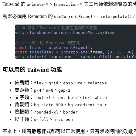
Tailwind 的
、
等工具類依賴瀏覽器的時間系
animate-*
transition-*
動畫必須用 Remotion 的
+
/
useCurrentFrame()
interpolate()
// ❌ 錯誤：Tailwind 動畫在渲染時不會動
<
div
 className
=
"animate-bounce"
>...</
div
>
// ✅ 正確：用 Remotion 的方式
const
 frame
 =
 useCurrentFrame
();
const
 translateY
 =
 interpolate
(frame, [
0
, 
15
, 
30
]
<
div
 style
=
{{ transform: 
`translateY(${
translateY
可以用的 Tailwind 功能
佈局類：
、
、
、
flex
grid
absolute
relative
間距類：
、
、
p-4
m-8
gap-2
文字類：
、
、
text-xl
font-bold
text-white
背景類：
、
bg-slate-900
bg-gradient-to-r
邊框類：
、
rounded-xl
border
尺寸類：
、
w-full
h-screen
基本上，所有
靜態
樣式都可以正常使用，只有涉及時間的功能