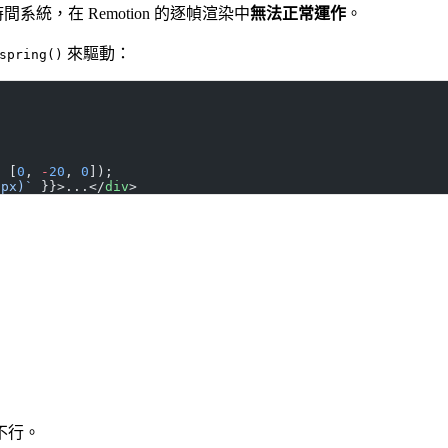
統，在 Remotion 的逐幀渲染中
無法正常運作
。
來驅動：
spring()
, [
0
, 
-
20
, 
0
]);
}px)`
 }}>...</
div
>
不行。