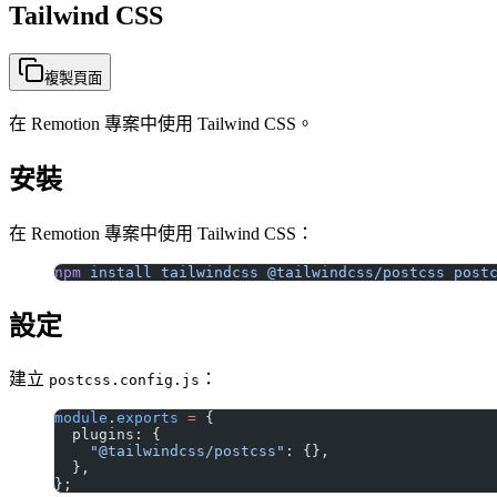
Tailwind CSS
複製頁面
在 Remotion 專案中使用 Tailwind CSS。
安裝
在 Remotion 專案中使用 Tailwind CSS：
npm
 install
 tailwindcss
 @tailwindcss/postcss
 post
設定
建立
：
postcss.config.js
module
.
exports
 =
 {
  plugins: {
    "@tailwindcss/postcss"
: {},
  },
};