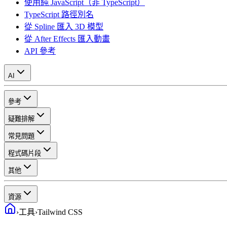
使用純 JavaScript（非 TypeScript）
TypeScript 路徑別名
從 Spline 匯入 3D 模型
從 After Effects 匯入動畫
API 參考
AI
參考
疑難排解
常見問題
程式碼片段
其他
資源
›
工具
›
Tailwind CSS