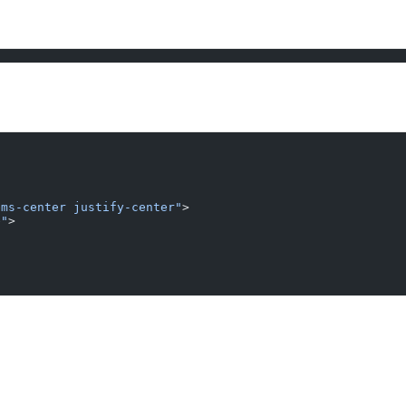
ems-center justify-center"
>
e"
>