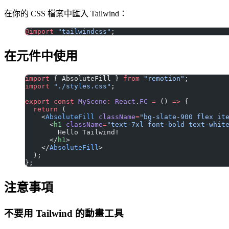
在你的 CSS 檔案中匯入 Tailwind：
@import
 "tailwindcss"
;
在元件中使用
import
 { AbsoluteFill } 
from
 "remotion"
;
import
 "./styles.css"
;
export
 const
 MyScene
:
 React
.
FC
 =
 () 
=>
 {
  return
 (
    <
AbsoluteFill
 className
=
"bg-slate-900 flex it
      <
h1
 className
=
"text-7xl font-bold text-whit
        Hello Tailwind!
      </
h1
>
    </
AbsoluteFill
>
  );
};
注意事項
不要用 Tailwind 的動畫工具