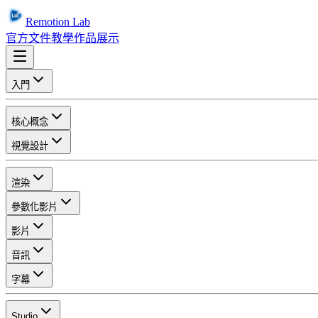
Remotion Lab
官方文件
教學
作品展示
入門
核心概念
視覺設計
渲染
參數化影片
影片
音訊
字幕
Studio