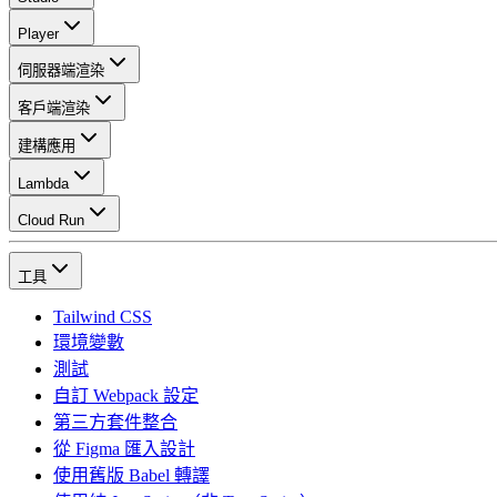
Player
伺服器端渲染
客戶端渲染
建構應用
Lambda
Cloud Run
工具
Tailwind CSS
環境變數
測試
自訂 Webpack 設定
第三方套件整合
從 Figma 匯入設計
使用舊版 Babel 轉譯