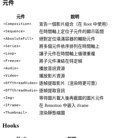
元件
元件
說明
<Composition>
宣告一個影片組合（在 Root 中使用）
<Sequence>
在時間軸上定位子元件的顯示區間
<AbsoluteFill>
絕對定位填滿容器的輔助元件
<Series>
將多個元件依序排列在時間軸上
<Loop>
讓子元件在時間軸上循環重複
<Freeze>
將子元件凍結在特定幀
<Audio>
播放音訊資源
<Video>
播放影片資源
<OffthreadVideo>
逐幀提取影片（渲染時更可靠）
<OffthreadAudio>
逐幀提取音訊
<Img>
等待圖片載入後再截圖的圖片元件
<IFrame>
在 Remotion 中嵌入 iframe
<Thumbnail>
渲染靜態縮圖
Hooks