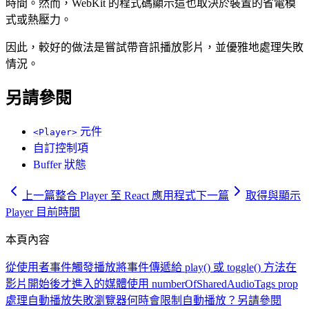
時間。然而，WebKit 的程式碼顯示這也取決於裝置的省電模
式或熱壓力。
因此，較好的做法是嘗試帶音訊播放影片，並優雅地處理失敗
情況。
另請參閱
元件
<Player>
自訂控制項
Buffer 狀態
上一篇
整合 Player 至 React 應用程式
下一篇
取得與顯示
Player 目前時間
本頁內容
從使用者事件觸發播放
將事件傳遞給 play() 或 toggle() 方法
在
影片開始後才進入的媒體
使用 numberOfSharedAudioTags prop
處理自動播放失敗
瀏覽器何時會限制自動播放？
另請參閱