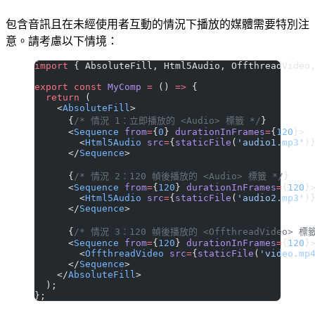
包含音訊且在未經使用者互動的情況下播放的媒體需要特別注
意。請考慮以下情境：
import
 { AbsoluteFill, Html5Audio, OffthreadVideo
export
 const
 MyComp
 =
 () 
=>
 {
  return
 (
    <
AbsoluteFill
>
      {
/* 情況 1：立即播放的 <Audio> 標籤 */
}
      <
Sequence
 from
=
{
0
} 
durationInFrames
=
{
120
}>
        <
Html5Audio
 src
=
{
staticFile
(
'audio1.mp3'
)
      </
Sequence
>
      {
/* 情況 2：120 幀後播放的 <Audio> 標籤 */
}
      <
Sequence
 from
=
{
120
} 
durationInFrames
=
{
120
}
        <
Html5Audio
 src
=
{
staticFile
(
'audio2.mp3'
)
      </
Sequence
>
      {
/* 情況 3：120 幀後播放的 <OffthreadVideo> 標籤
      <
Sequence
 from
=
{
120
} 
durationInFrames
=
{
120
}
        <
OffthreadVideo
 src
=
{
staticFile
(
'video.mp
      </
Sequence
>
    </
AbsoluteFill
>
  );
};