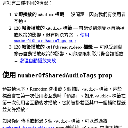
這裡有三種不同的情況：
立即播放的
標籤
— 沒問題，因為我們有使用者
<Audio>
互動。
120 幀後播放的
標籤
— 可能受到瀏覽器自動播
<Audio>
放政策的影響，但有解決方案 →
使用
prop
numberOfSharedAudioTags
120 幀後播放的
標籤
— 可能受到瀏
<OffthreadVideo>
覽器自動播放政策的影響，可能會限制影片帶音訊播放
→
處理自動播放失敗
使用
prop
numberOfSharedAudioTags
預設情況下，Remotion 會掛載 5 個輔助
標籤，這些
<audio>
標籤會在第一次使用者互動時「預熱」。如果
標籤在
<Audio>
第一次使用者互動後才播放，它將被掛載至其中一個輔助標籤
並允許播放。
如果你同時播放超過 5 個
標籤，可以透過將
<Audio>
prop 傳遞給
來增加輔助