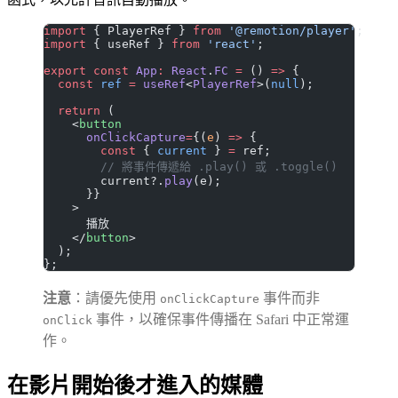
import
 { PlayerRef } 
from
 '@remotion/player'
;
import
 { useRef } 
from
 'react'
;
export
 const
 App
:
 React
.
FC
 =
 () 
=>
 {
  const
 ref
 =
 useRef
<
PlayerRef
>(
null
);
  return
 (
    <
button
      onClickCapture
=
{(
e
) 
=>
 {
        const
 { 
current
 } 
=
 ref;
        // 將事件傳遞給 .play() 或 .toggle()
        current?.
play
(e);
      }}
    >
      播放
    </
button
>
  );
};
注意
：請優先使用
事件而非
onClickCapture
事件，以確保事件傳播在 Safari 中正常運
onClick
作。
在影片開始後才進入的媒體