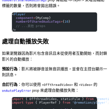
numberOfSharedAudioTags
<Player>
標籤的數量，否則將會拋出錯誤。
<
Player
  component
=
{MyComp}
  numberOfSharedAudioTags
=
{
10
}
  // ...其他 props
/>
處理自動播放失敗
如果瀏覽器因為影片包含音訊且未從使用者互動開始，而封鎖
影片的自動播放：
預設行為
：影片將被靜音並無音訊播放，並會在主控台顯示一
則訊息。
自訂行為
：你可以使用
和
的
<OffthreadVideo>
<Video>
prop 來處理自動播放失敗：
onAutoPlayError
import
 { OffthreadVideo, staticFile } 
from
 'remot
import
 type
 { PlayerRef } 
from
 '@remotion/player'