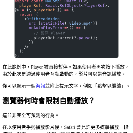
export
 const
 MyComp
:
 React
.
FC
<{
  playerRef
:
 React
.
RefObject
<
PlayerRef
>;
}> 
=
 ({ 
playerRef
 }) 
=>
 {
  return
 (
    <
OffthreadVideo
      src
=
{
staticFile
(
'video.mp4'
)}
      onAutoPlayError
=
{() 
=>
 {
        // 暫停 Player
        playerRef.current?.
pause
();
      }}
    />
  );
};
在此範例中，Player 被直接暫停。如果使用者再次按下播放，
由於此次是透過使用者互動啟動的，影片可以帶音訊播放。
你可以顯示一個
海報
並附上提示文字，例如「點擊以繼續」。
瀏覽器何時會限制自動播放？
這並非完全可預測的行為。
在以使用者手勢播放影片後，Safari 會允許更多媒體播放一段