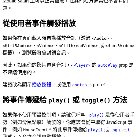
Mobile Safari 上可以正常播放，在其他地方通常也不會有問
題。
從使用者事件觸發播放
如果你在頁面載入時自動播放音訊（透過
、
<Audio>
、
、
或
<Html5Audio>
<Video>
<OffthreadVideo>
<Html5Video>
標籤），瀏覽器將會封鎖音訊。
因此，如果你的影片包含音訊，
的
prop 是
<Player>
autoPlay
不建議使用的。
建議改為顯示
播放按鈕
，或使用
prop。
controls
將事件傳遞給
或
方法
play()
toggle()
如果你不使用預設控制項，請確保呼叫
是從使用者手
.play()
勢（例如滑鼠點擊）觸發的。你應該會從中取得 JavaScript 事
件，例如
。將此事件傳遞給
或
MouseEvent
play()
toggle()
函式，以允許音訊自動播放。