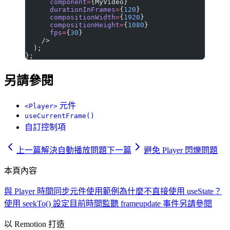
      component
=
{MyVideo}
      durationInFrames
=
{
120
}
      compositionWidth
=
{
1920
}
      compositionHeight
=
{
1080
}
      fps
=
{
30
}
    />
  );
};
另請參閱
元件
<Player>
useCurrentFrame()
自訂控制項
上一篇
解決自動播放問題
下一篇
避免 Player 閃爍問題
本頁內容
與 Player 時間同步元件
使用範例
為什麼不直接使用 useState？
使用 seekTo() 設定目前時間
監聽 frameupdate 事件
另請參閱
以 Remotion 打造