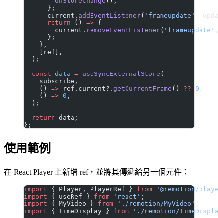
        onStoreChange
();
      };
      current.
addEventListener
(
'frameupdate'
, upd
      return
 () 
=>
 {
        current.
removeEventListener
(
'frameupdate'
      };
    },
    [ref],
  );
  const
 data
 =
 useSyncExternalStore
(
    subscribe,
    () 
=>
 ref.current?.
getCurrentFrame
() 
??
 0
,
    () 
=>
 0
,
  );
  return
 data;
};
使用範例
在 React Player 上新增 ref，並將其傳遞給另一個元件：
import
 { Player, PlayerRef } 
from
 '@remotion/play
import
 { useRef } 
from
 'react'
;
import
 { MyVideo } 
from
 './remotion/MyVideo'
;
import
 { TimeDisplay } 
from
 './remotion/TimeDispl