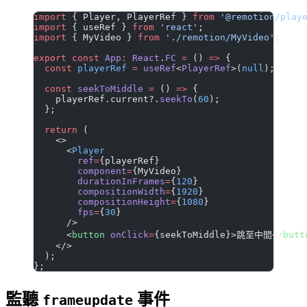
import
 { Player, PlayerRef } 
from
 '@remotion/play
import
 { useRef } 
from
 'react'
;
import
 { MyVideo } 
from
 './remotion/MyVideo'
;
export
 const
 App
:
 React
.
FC
 =
 () 
=>
 {
  const
 playerRef
 =
 useRef
<
PlayerRef
>(
null
);
  const
 seekToMiddle
 =
 () 
=>
 {
    playerRef.current?.
seekTo
(
60
);
  };
  return
 (
    <>
      <
Player
        ref
=
{playerRef}
        component
=
{MyVideo}
        durationInFrames
=
{
120
}
        compositionWidth
=
{
1920
}
        compositionHeight
=
{
1080
}
        fps
=
{
30
}
      />
      <
button
 onClick
=
{seekToMiddle}>跳至中間</
butt
    </>
  );
};
監聽
事件
frameupdate