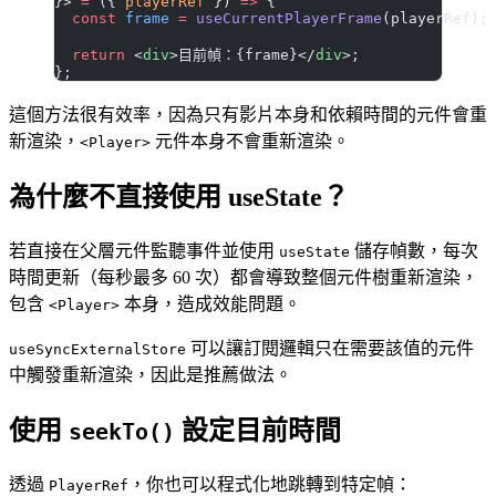
}> 
=
 ({ 
playerRef
 }) 
=>
 {
  const
 frame
 =
 useCurrentPlayerFrame
(playerRef);
  return
 <
div
>目前幀：{frame}</
div
>;
};
這個方法很有效率，因為只有影片本身和依賴時間的元件會重
新渲染，
元件本身不會重新渲染。
<Player>
為什麼不直接使用 useState？
若直接在父層元件監聽事件並使用
儲存幀數，每次
useState
時間更新（每秒最多 60 次）都會導致整個元件樹重新渲染，
包含
本身，造成效能問題。
<Player>
可以讓訂閱邏輯只在需要該值的元件
useSyncExternalStore
中觸發重新渲染，因此是推薦做法。
使用
設定目前時間
seekTo()
透過
，你也可以程式化地跳轉到特定幀：
PlayerRef