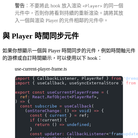
警告
：不要將此 hook 放入渲染
的同一個
<Player>
元件中，否則你將看到持續的重新渲染。請將其放
入一個與渲染 Player 的元件相鄰的元件中。
與 Player 時間同步元件
如果你想顯示一個與 Player 時間同步的元件，例如時間軸元件
的游標或自訂時間顯示，可以使用以下 hook：
use-current-player-frame.ts
import
 { CallbackListener, PlayerRef } 
from
 '@rem
import
 { useCallback, useSyncExternalStore } 
from
export
 const
 useCurrentPlayerFrame
 =
 (
  ref
:
 React
.
RefObject
<
PlayerRef
>,
) 
=>
 {
  const
 subscribe
 =
 useCallback
(
    (
onStoreChange
:
 () 
=>
 void
) 
=>
 {
      const
 { 
current
 } 
=
 ref;
      if
 (
!
current) {
        return
 () 
=>
 undefined
;
      }
      const
 updater
:
 CallbackListener
<
'frameupdat