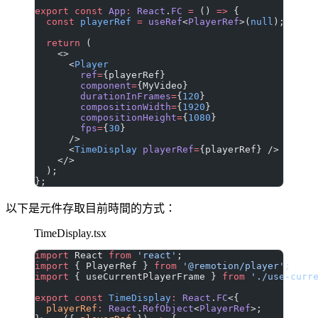
export
 const
 App
:
 React
.
FC
 =
 () 
=>
 {
  const
 playerRef
 =
 useRef
<
PlayerRef
>(
null
);
  return
 (
    <>
      <
Player
        ref
=
{playerRef}
        component
=
{MyVideo}
        durationInFrames
=
{
120
}
        compositionWidth
=
{
1920
}
        compositionHeight
=
{
1080
}
        fps
=
{
30
}
      />
      <
TimeDisplay
 playerRef
=
{playerRef} />
    </>
  );
};
以下是元件存取目前時間的方式：
TimeDisplay.tsx
import
 React 
from
 'react'
;
import
 { PlayerRef } 
from
 '@remotion/player'
;
import
 { useCurrentPlayerFrame } 
from
 './use-curr
export
 const
 TimeDisplay
:
 React
.
FC
<{
  playerRef
:
 React
.
RefObject
<
PlayerRef
>;