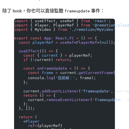
除了 hook，你也可以直接監聽
事件：
frameupdate
import
 { useEffect, useRef } 
from
 'react'
;
import
 { Player, PlayerRef } 
from
 '@remotion/play
import
 { MyVideo } 
from
 './remotion/MyVideo'
;
export
 const
 App
:
 React
.
FC
 =
 () 
=>
 {
  const
 playerRef
 =
 useRef
<
PlayerRef
>(
null
);
  useEffect
(() 
=>
 {
    const
 { 
current
 } 
=
 playerRef;
    if
 (
!
current) 
return
;
    const
 onFrameUpdate
 =
 () 
=>
 {
      const
 frame
 =
 current.
getCurrentFrame
();
      console.
log
(
'目前幀：'
, frame);
    };
    current.
addEventListener
(
'frameupdate'
, onFra
    return
 () 
=>
 {
      current.
removeEventListener
(
'frameupdate'
, 
    };
  }, []);
  return
 (
    <
Player
      ref
=
{playerRef}