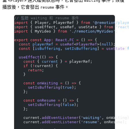
當
進入緩衝狀態時，它會發出
事件；恢復
<Player>
waiting
播放後，它會發出
事件。
resume
// 監聽 waiting 和 resume 事件
import
 { Player, PlayerRef } 
from
 '@remotion/play
import
 { useEffect, useRef, useState } 
from
 'reac
import
 { MyVideo } 
from
 './remotion/MyVideo'
;
export
 const
 App
:
 React
.
FC
 =
 () 
=>
 {
  const
 playerRef
 =
 useRef
<
PlayerRef
>(
null
);
  const
 [
isBuffering
, 
setIsBuffering
] 
=
 useState
(
  useEffect
(() 
=>
 {
    const
 { 
current
 } 
=
 playerRef;
    if
 (
!
current) {
      return
;
    }
    const
 onWaiting
 =
 () 
=>
 {
      setIsBuffering
(
true
);
    };
    const
 onResume
 =
 () 
=>
 {
      setIsBuffering
(
false
);
    };
    current.
addEventListener
(
'waiting'
, onWaiting
    current.
addEventListener
(
'resume'
, onResume);