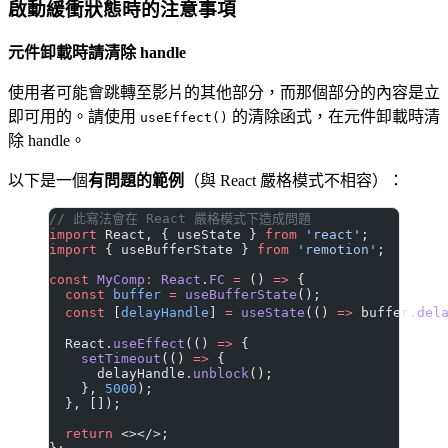
啟動緩衝狀態時的注意事項
元件卸載時請清除 handle
使用者可能會跳轉至影片的其他部分，而那個部分的內容是立
即可用的。請使用
的清除函式，在元件卸載時清
useEffect()
除 handle。
以下是一個
有問題的範例
（與 React 嚴格模式不相容）：
// 此寫法會在 React 嚴格模式下造成問題
import
 React, { useState } 
from
 'react'
;
import
 { useBufferState } 
from
 'remotion'
;
const
 MyComp
:
 React
.
FC
 =
 () 
=>
 {
  const
 buffer
 =
 useBufferState
();
  const
 [
delayHandle
] 
=
 useState
(() 
=>
 buffer.
del
  React.
useEffect
(() 
=>
 {
    setTimeout
(() 
=>
 {
      delayHandle.
unblock
();
    }, 
5000
);
  }, []);
  return
 <></>;