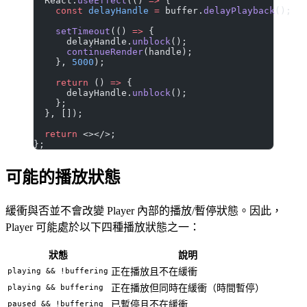
  React.
useEffect
(() 
=>
 {
    const
 delayHandle
 =
 buffer.
delayPlayback
();
    setTimeout
(() 
=>
 {
      delayHandle.
unblock
();
      continueRender
(handle);
    }, 
5000
);
    return
 () 
=>
 {
      delayHandle.
unblock
();
    };
  }, []);
  return
 <></>;
};
可能的播放狀態
緩衝與否並不會改變 Player 內部的播放/暫停狀態。因此，
Player 可能處於以下四種播放狀態之一：
狀態
說明
playing && !buffering
正在播放且不在緩衝
playing && buffering
正在播放但同時在緩衝（時間暫停）
paused && !buffering
已暫停且不在緩衝