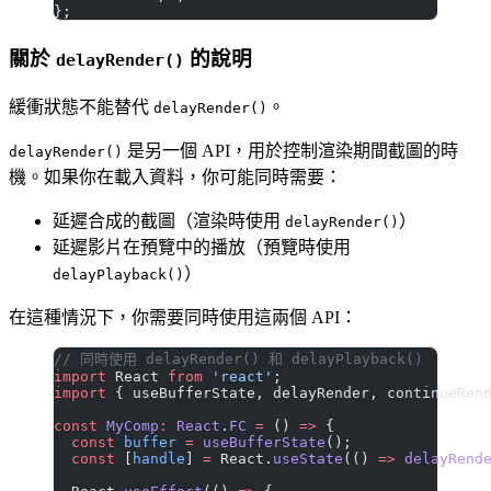
};
關於
的說明
delayRender()
緩衝狀態不能替代
。
delayRender()
是另一個 API，用於控制渲染期間截圖的時
delayRender()
機。如果你在載入資料，你可能同時需要：
延遲合成的截圖（渲染時使用
）
delayRender()
延遲影片在預覽中的播放（預覽時使用
）
delayPlayback()
在這種情況下，你需要同時使用這兩個 API：
// 同時使用 delayRender() 和 delayPlayback()
import
 React 
from
 'react'
;
import
 { useBufferState, delayRender, continueRen
const
 MyComp
:
 React
.
FC
 =
 () 
=>
 {
  const
 buffer
 =
 useBufferState
();
  const
 [
handle
] 
=
 React.
useState
(() 
=>
 delayRend