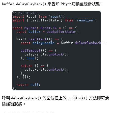
來告知 Player 切換至緩衝狀態：
buffer.delayPlayback()
// MyComp.tsx
import
 React 
from
 'react'
;
import
 { useBufferState } 
from
 'remotion'
;
const
 MyComp
:
 React
.
FC
 =
 () 
=>
 {
  const
 buffer
 =
 useBufferState
();
  React.
useEffect
(() 
=>
 {
    const
 delayHandle
 =
 buffer.
delayPlayback
();
    setTimeout
(() 
=>
 {
      delayHandle.
unblock
();
    }, 
5000
);
    return
 () 
=>
 {
      delayHandle.
unblock
();
    };
  }, []);
  return
 null
;
};
呼叫
的回傳值上的
方法即可清
delayPlayback()
.unblock()
除緩衝狀態。