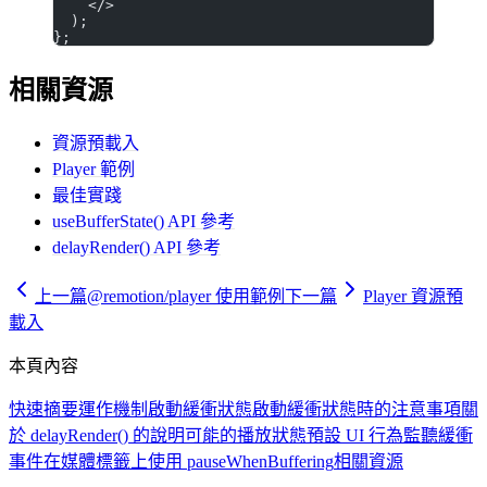
    </>
  );
};
相關資源
資源預載入
Player 範例
最佳實踐
useBufferState() API 參考
delayRender() API 參考
上一篇
@remotion/player 使用範例
下一篇
Player 資源預
載入
本頁內容
快速摘要
運作機制
啟動緩衝狀態
啟動緩衝狀態時的注意事項
關
於 delayRender() 的說明
可能的播放狀態
預設 UI 行為
監聽緩衝
事件
在媒體標籤上使用 pauseWhenBuffering
相關資源