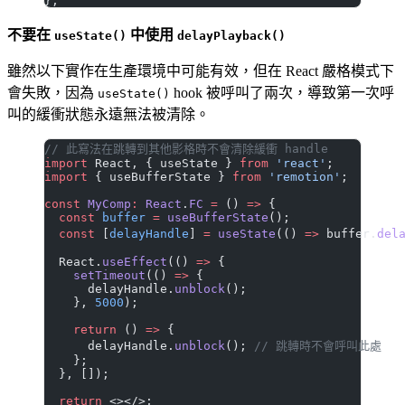
};
不要在
中使用
useState()
delayPlayback()
雖然以下實作在生產環境中可能有效，但在 React 嚴格模式下
會失敗，因為
hook 被呼叫了兩次，導致第一次呼
useState()
叫的緩衝狀態永遠無法被清除。
// 此寫法在跳轉到其他影格時不會清除緩衝 handle
import
 React, { useState } 
from
 'react'
;
import
 { useBufferState } 
from
 'remotion'
;
const
 MyComp
:
 React
.
FC
 =
 () 
=>
 {
  const
 buffer
 =
 useBufferState
();
  const
 [
delayHandle
] 
=
 useState
(() 
=>
 buffer.
del
  React.
useEffect
(() 
=>
 {
    setTimeout
(() 
=>
 {
      delayHandle.
unblock
();
    }, 
5000
);
    return
 () 
=>
 {
      delayHandle.
unblock
(); 
// 跳轉時不會呼叫此處
    };
  }, []);
  return
 <></>;