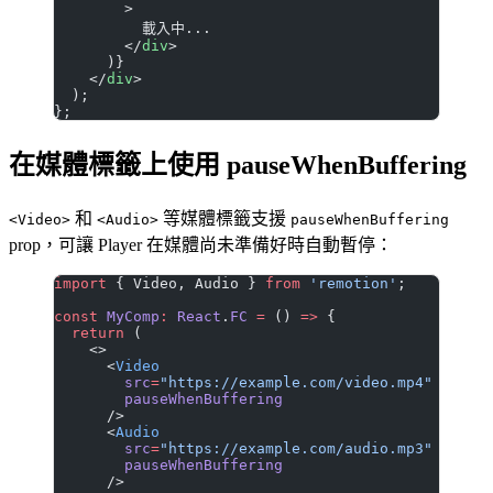
        >
          載入中...
        </
div
>
      )}
    </
div
>
  );
};
在媒體標籤上使用 pauseWhenBuffering
和
等媒體標籤支援
<Video>
<Audio>
pauseWhenBuffering
prop，可讓 Player 在媒體尚未準備好時自動暫停：
import
 { Video, Audio } 
from
 'remotion'
;
const
 MyComp
:
 React
.
FC
 =
 () 
=>
 {
  return
 (
    <>
      <
Video
        src
=
"https://example.com/video.mp4"
        pauseWhenBuffering
      />
      <
Audio
        src
=
"https://example.com/audio.mp3"
        pauseWhenBuffering
      />