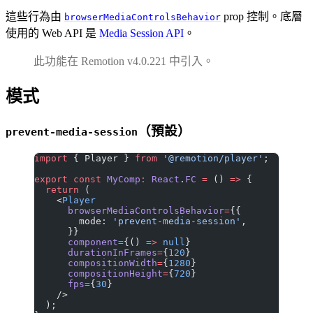
這些行為由
prop 控制。底層
browserMediaControlsBehavior
使用的 Web API 是
Media Session API
。
此功能在 Remotion v4.0.221 中引入。
模式
（預設）
prevent-media-session
import
 { Player } 
from
 '@remotion/player'
;
export
 const
 MyComp
:
 React
.
FC
 =
 () 
=>
 {
  return
 (
    <
Player
      browserMediaControlsBehavior
=
{{
        mode: 
'prevent-media-session'
,
      }}
      component
=
{() 
=>
 null
}
      durationInFrames
=
{
120
}
      compositionWidth
=
{
1280
}
      compositionHeight
=
{
720
}
      fps
=
{
30
}
    />
  );