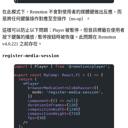
};
在此模式下，Remotion 不會對使用者的媒體鍵做出反應，而
是將任何鍵盤操作對應至空操作（no-op）。
這樣可以防止以下問題：Player 被暫停，但音訊標籤在使用者
按下鍵盤的播放 / 暫停按鈕時被恢復。此問題在 Remotion
v4.0.221 之前存在。
register-media-session
import
 { Player } 
from
 '@remotion/player'
;
export
 const
 MyComp
:
 React
.
FC
 =
 () 
=>
 {
  return
 (
    <
Player
      browserMediaControlsBehavior
=
{{
        mode: 
'register-media-session'
,
      }}
      component
=
{() 
=>
 null
}
      durationInFrames
=
{
120
}
      compositionWidth
=
{
1280
}
      compositionHeight
=
{
720
}
      fps
=
{
30
}
    />
  );