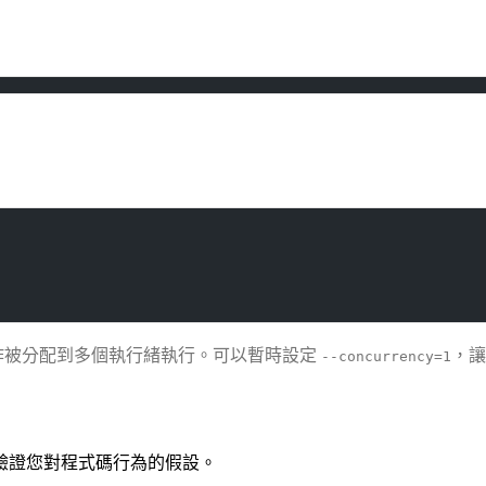
作被分配到多個執行緒執行。可以暫時設定
，讓
--concurrency=1
驗證您對程式碼行為的假設。