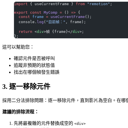
import
 { useCurrentFrame } 
from
 "remotion"
;
export
 const
 MyComp
 =
 () 
=>
 {
  const
 frame
 =
 useCurrentFrame
();
  console.
log
(
"目前幀："
, frame);
  return
 <
div
>幀 {frame}</
div
>;
};
這可以幫助您：
確認元件是否被呼叫
追蹤非預期的狀態值
找出在哪個幀發生錯誤
3. 逐一移除元件
採用二分法排除問題：逐一移除元件，直到影片為空白。在哪
建議的排除流程：
先將最複雜的元件替換成空的
<div>