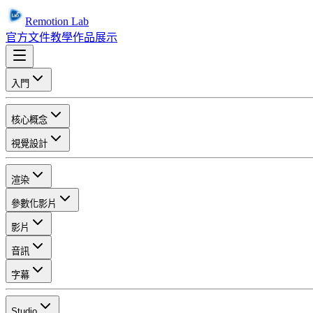
Remotion Lab
官方文件
教學
作品展示
入門
核心概念
視覺設計
渲染
參數化影片
影片
音訊
字幕
Studio