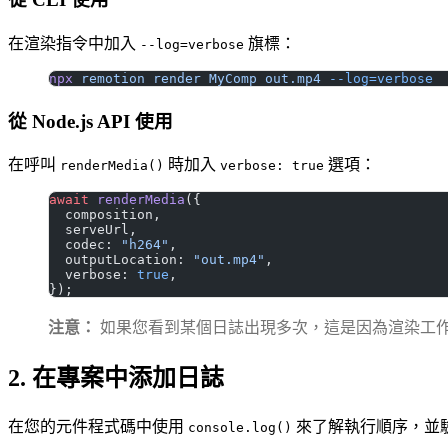
在渲染指令中加入
旗標：
--log=verbose
npx
 remotion
 render
 MyComp
 out.mp4
 --log=verbose
從 Node.js API 使用
在呼叫
時加入
選項：
renderMedia()
verbose: true
await
 renderMedia
({
  composition,
  serveUrl,
  codec: 
"h264"
,
  outputLocation: 
"out.mp4"
,
  verbose: 
true
,
});
注意：
如果您看到某個日誌出現多次，這是因為渲染工
2. 在專案中添加日誌
在您的元件程式碼中使用
來了解執行順序，並
console.log()