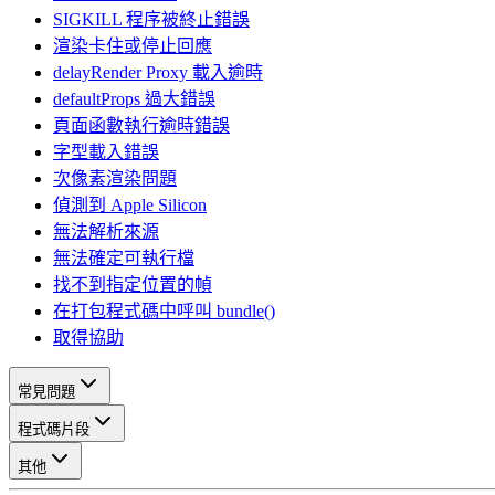
SIGKILL 程序被終止錯誤
渲染卡住或停止回應
delayRender Proxy 載入逾時
defaultProps 過大錯誤
頁面函數執行逾時錯誤
字型載入錯誤
次像素渲染問題
偵測到 Apple Silicon
無法解析來源
無法確定可執行檔
找不到指定位置的幀
在打包程式碼中呼叫 bundle()
取得協助
常見問題
程式碼片段
其他