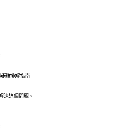
：
的疑難排解指南
起解決這個問題。
：