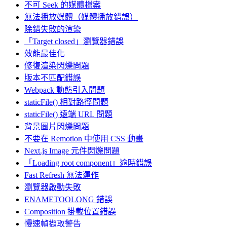
不可 Seek 的媒體檔案
無法播放媒體（媒體播放錯誤）
除錯失敗的渲染
「Target closed」瀏覽器錯誤
效能最佳化
修復渲染閃爍問題
版本不匹配錯誤
Webpack 動態引入問題
staticFile() 相對路徑問題
staticFile() 遠端 URL 問題
背景圖片閃爍問題
不要在 Remotion 中使用 CSS 動畫
Next.js Image 元件閃爍問題
「Loading root component」逾時錯誤
Fast Refresh 無法運作
瀏覽器啟動失敗
ENAMETOOLONG 錯誤
Composition 掛載位置錯誤
慢速幀擷取警告