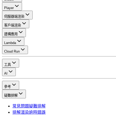
Player
伺服器端渲染
客戶端渲染
建構應用
Lambda
Cloud Run
工具
AI
參考
疑難排解
常見問題疑難排解
排解渲染逾時錯誤