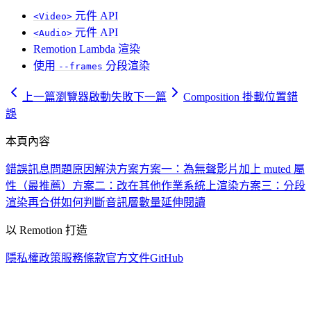
元件 API
<Video>
元件 API
<Audio>
Remotion Lambda 渲染
使用
分段渲染
--frames
上一篇
瀏覽器啟動失敗
下一篇
Composition 掛載位置錯
誤
本頁內容
錯誤訊息
問題原因
解決方案
方案一：為無聲影片加上 muted 屬
性（最推薦）
方案二：改在其他作業系統上渲染
方案三：分段
渲染再合併
如何判斷音訊層數量
延伸閱讀
以 Remotion 打造
隱私權政策
服務條款
官方文件
GitHub