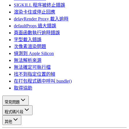
SIGKILL 程序被終止錯誤
渲染卡住或停止回應
delayRender Proxy 載入逾時
defaultProps 過大錯誤
頁面函數執行逾時錯誤
字型載入錯誤
次像素渲染問題
偵測到 Apple Silicon
無法解析來源
無法確定可執行檔
找不到指定位置的幀
在打包程式碼中呼叫 bundle()
取得協助
常見問題
程式碼片段
其他