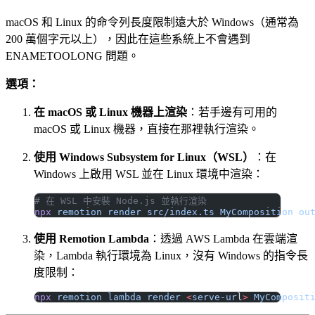
macOS 和 Linux 的命令列長度限制遠大於 Windows（通常為
200 萬個字元以上），因此在這些系統上不會遇到
ENAMETOOLONG 問題。
選項：
在 macOS 或 Linux 機器上渲染
：若手邊有可用的
macOS 或 Linux 機器，直接在那裡執行渲染。
使用 Windows Subsystem for Linux（WSL）
：在
Windows 上啟用 WSL 並在 Linux 環境中渲染：
# 在 WSL 中安裝 Node.js 並執行渲染
npx
 remotion
 render
 src/index.ts
 MyComposition
 ou
使用 Remotion Lambda
：透過 AWS Lambda 在雲端渲
染，Lambda 執行環境為 Linux，沒有 Windows 的指令長
度限制：
npx
 remotion
 lambda
 render
 <
serve-ur
l
>
 MyComposit