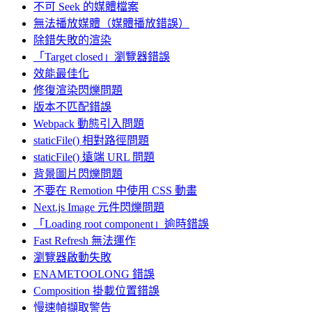
不可 Seek 的媒體檔案
無法播放媒體（媒體播放錯誤）
除錯失敗的渲染
「Target closed」瀏覽器錯誤
效能最佳化
修復渲染閃爍問題
版本不匹配錯誤
Webpack 動態引入問題
staticFile() 相對路徑問題
staticFile() 遠端 URL 問題
背景圖片閃爍問題
不要在 Remotion 中使用 CSS 動畫
Next.js Image 元件閃爍問題
「Loading root component」逾時錯誤
Fast Refresh 無法運作
瀏覽器啟動失敗
ENAMETOOLONG 錯誤
Composition 掛載位置錯誤
慢速幀擷取警告