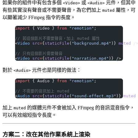
如果你的組件中有包含多個
或
元件，但其中
<Video>
<Audio>
有些其實沒有聲音或不需要聲音，為它們加上
屬性，可
muted
以顯著減少 FFmpeg 指令的長度。
import
 { Video } 
from
 "remotion"
;
// 若這個影片不需要聲音，加上 muted 屬性
<
Video
 src
=
{
staticFile
(
"background.mp4"
)} 
muted
 /
// 只有這個影片需要聲音
<
Video
 src
=
{
staticFile
(
"narration.mp4"
)} />
對於
元件也是同樣的做法：
<Audio>
import
 { Audio } 
from
 "remotion"
;
// 不需要的音訊加上 muted
<
Audio
 src
=
{
staticFile
(
"sound-effect.mp3"
)} 
muted
加上
的媒體元件不會被加入 FFmpeg 的音訊混音指令，
muted
可以有效縮短指令長度。
方案二：改在其他作業系統上渲染