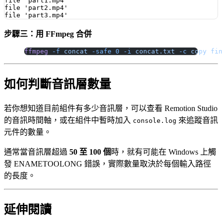
file 'part1.mp4'

file 'part2.mp4'

步驟三：用 FFmpeg 合併
ffmpeg
 -f
 concat
 -safe
 0
 -i
 concat.txt
 -c
 copy
 fi
如何判斷音訊層數量
若你想知道目前組件有多少音訊層，可以查看 Remotion Studio
的音訊時間軸，或在組件中暫時加入
來追蹤音訊
console.log
元件的數量。
通常當音訊層超過
50 至 100 個
時，就有可能在 Windows 上觸
發 ENAMETOOLONG 錯誤，實際數量取決於每個輸入路徑
的長度。
延伸閱讀