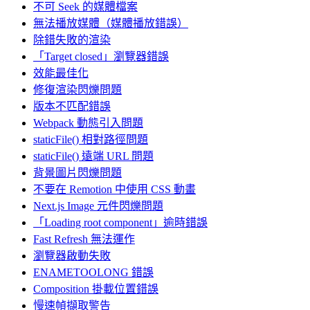
不可 Seek 的媒體檔案
無法播放媒體（媒體播放錯誤）
除錯失敗的渲染
「Target closed」瀏覽器錯誤
效能最佳化
修復渲染閃爍問題
版本不匹配錯誤
Webpack 動態引入問題
staticFile() 相對路徑問題
staticFile() 遠端 URL 問題
背景圖片閃爍問題
不要在 Remotion 中使用 CSS 動畫
Next.js Image 元件閃爍問題
「Loading root component」逾時錯誤
Fast Refresh 無法運作
瀏覽器啟動失敗
ENAMETOOLONG 錯誤
Composition 掛載位置錯誤
慢速幀擷取警告