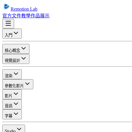
Remotion Lab
官方文件
教學
作品展示
入門
核心概念
視覺設計
渲染
參數化影片
影片
音訊
字幕
Studio