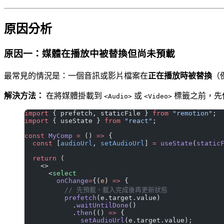
原因分析
原因一：媒體在播放中被替換但尚未預載
最常見的情況是：一個音訊或影片檔案在
正在播放時被替換
（
解決方法：
在將媒體掛載到
或
標籤之前，先
<Audio>
<Video>
import
 { prefetch, staticFile } 
from
 "remotion"
;
import
 { useState } 
from
 "react"
;
const
 MyComp
 =
 () 
=>
 {
  const
 [
audioUrl
, 
setAudioUrl
] 
=
 useState
(
static
  return
 (
    <>
      <
select
        onChange
=
{(
e
) 
=>
 {
          // 先預載，載入完成後再更新狀態
          prefetch
(e.target.value)
            .
waitUntilDone
()
            .
then
(() 
=>
 {
              setAudioUrl
(e.target.value);