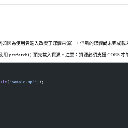
例如因為使用者輸入改變了媒體來源），但新的媒體尚未完成載
使用
預先載入資源。注意：資源必須支援 CORS 
prefetch()
File
(
"sample.mp3"
));