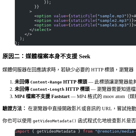
            });
        }}
      >
        <
option
 value
=
{
staticFile
(
"sample.mp3"
)}>
        <
option
 value
=
{
staticFile
(
"sample2.mp3"
)}
        <
option
 value
=
{
staticFile
(
"sample3.mp3"
)}
      </
select
>
    </>
  );
};
原因二：媒體檔案本身不支援 Seek
媒體伺服器在回應請求時，若缺少必要的 HTTP 標頭，瀏覽器（以
未回傳
HTTP 標頭
— 此標頭讓瀏覽器能夠請
Content-Range
未回傳
HTTP 標頭
— 瀏覽器需要知道檔案
Content-Length
MP4 檔案不支援 Faststart
— MP4 格式的 moov a
驗證方法：
在瀏覽器中直接開啟影片或音訊的 URL，嘗試拖動
你也可以使用
函式程式化地檢查影片是否支援
getVideoMetadata()
import
 { getVideoMetadata } 
from
 "@remotion/media