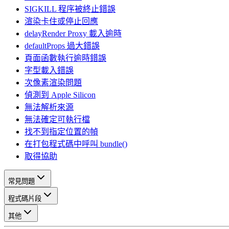
SIGKILL 程序被終止錯誤
渲染卡住或停止回應
delayRender Proxy 載入逾時
defaultProps 過大錯誤
頁面函數執行逾時錯誤
字型載入錯誤
次像素渲染問題
偵測到 Apple Silicon
無法解析來源
無法確定可執行檔
找不到指定位置的幀
在打包程式碼中呼叫 bundle()
取得協助
常見問題
程式碼片段
其他