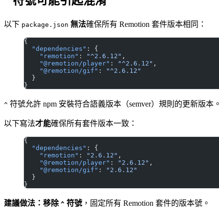
符號可能引起混淆
^
以下
無法
確保所有 Remotion 套件版本相同：
package.json
{
  "dependencies"
: {
    "remotion"
: 
"^2.6.12"
,
    "@remotion/player"
: 
"^2.6.12"
,
    "@remotion/gif"
: 
"^2.6.12"
  }
}
符號允許 npm 安裝符合語義版本（semver）規則的更
^
以下寫法
才能
確保所有套件版本一致：
{
  "dependencies"
: {
    "remotion"
: 
"2.6.12"
,
    "@remotion/player"
: 
"2.6.12"
,
    "@remotion/gif"
: 
"2.6.12"
  }
}
建議做法：移除
符號
，固定所有 Remotion 套件的版本號。
^