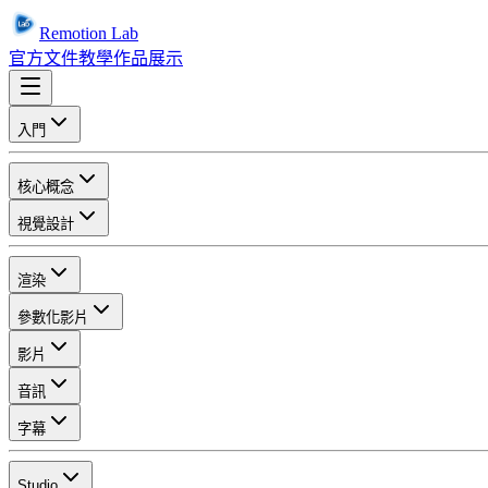
Remotion Lab
官方文件
教學
作品展示
入門
核心概念
視覺設計
渲染
參數化影片
影片
音訊
字幕
Studio