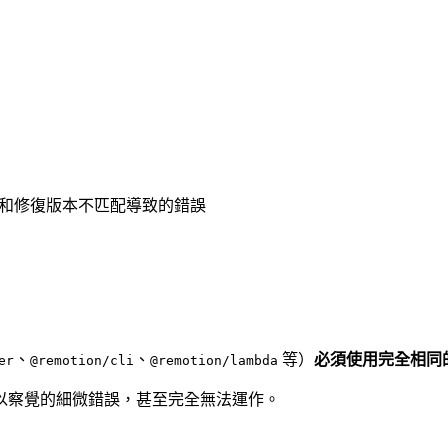
排查和修復版本不匹配導致的錯誤
、
、
等）
必須使用完全相同
er
@remotion/cli
@remotion/lambda
以察覺的細微錯誤，甚至完全無法運作。