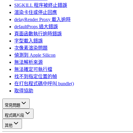
SIGKILL 程序被終止錯誤
渲染卡住或停止回應
delayRender Proxy 載入逾時
defaultProps 過大錯誤
頁面函數執行逾時錯誤
字型載入錯誤
次像素渲染問題
偵測到 Apple Silicon
無法解析來源
無法確定可執行檔
找不到指定位置的幀
在打包程式碼中呼叫 bundle()
取得協助
常見問題
程式碼片段
其他