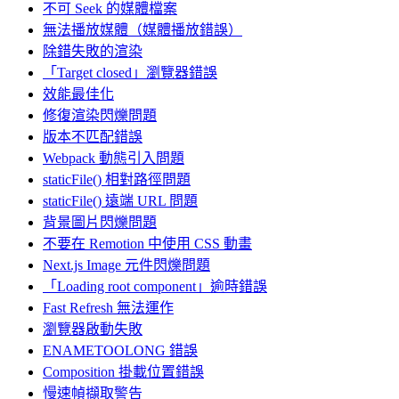
不可 Seek 的媒體檔案
無法播放媒體（媒體播放錯誤）
除錯失敗的渲染
「Target closed」瀏覽器錯誤
效能最佳化
修復渲染閃爍問題
版本不匹配錯誤
Webpack 動態引入問題
staticFile() 相對路徑問題
staticFile() 遠端 URL 問題
背景圖片閃爍問題
不要在 Remotion 中使用 CSS 動畫
Next.js Image 元件閃爍問題
「Loading root component」逾時錯誤
Fast Refresh 無法運作
瀏覽器啟動失敗
ENAMETOOLONG 錯誤
Composition 掛載位置錯誤
慢速幀擷取警告