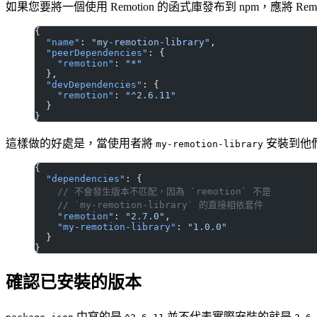
如果您要將一個使用 Remotion 的函式庫發布到 npm，應將 Remo
{
  "name"
: 
"my-remotion-library"
,
  "peerDependencies"
: {
    "remotion"
: 
"*"
  },
  "devDependencies"
: {
    "remotion"
: 
"^2.6.11"
  }
}
這樣做的好處是，當使用者將
安裝到他們的
my-remotion-library
{
  "dependencies"
: {
    // 不會發生版本不匹配，因為 `remotion` 不是
    // `my-remotion-library` 的直接相依套件
    "remotion"
: 
"2.7.0"
,
    "my-remotion-library"
: 
"1.0.0"
  }
}
確認已安裝的版本
中寫的是
並不代表實際安裝的就是