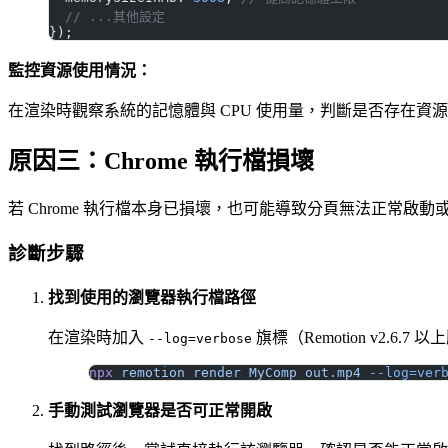
  // ...其他設定
});
監控資源使用情況：
在渲染時觀察系統的記憶體與 CPU 使用量，判斷是否存在資
原因三：Chrome 執行檔損壞
若 Chrome 執行檔本身已損壞，也可能導致分頁無法正常啟動
診斷步驟
找到使用的瀏覽器執行檔路徑
在渲染時加入
旗標（Remotion v2.
--log=verbose
npx
 remotion
 render
 MyComp
 out.mp4
 --log=ver
手動測試瀏覽器是否可正常開啟