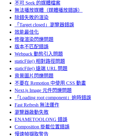
不可 Seek 的媒體檔案
無法播放媒體（媒體播放錯誤）
除錯失敗的渲染
「Target closed」瀏覽器錯誤
效能最佳化
修復渲染閃爍問題
版本不匹配錯誤
Webpack 動態引入問題
staticFile() 相對路徑問題
staticFile() 遠端 URL 問題
背景圖片閃爍問題
不要在 Remotion 中使用 CSS 動畫
Next.js Image 元件閃爍問題
「Loading root component」逾時錯誤
Fast Refresh 無法運作
瀏覽器啟動失敗
ENAMETOOLONG 錯誤
Composition 掛載位置錯誤
慢速幀擷取警告