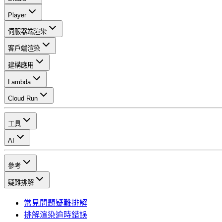
Player
伺服器端渲染
客戶端渲染
建構應用
Lambda
Cloud Run
工具
AI
參考
疑難排解
常見問題疑難排解
排解渲染逾時錯誤