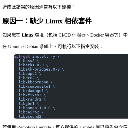
造成此錯誤的原因通常有以下幾種：
原因一：缺少 Linux 相依套件
如果您在
Linux
環境（包括 CI/CD 伺服器、Docker 容器
在 Ubuntu / Debian 系統上，可執行以下指令安裝：
apt-get
 install
 -y
 \
  libnss3
 \
  libatk1.0-0
 \
  libatk-bridge2.0-0
 \
  libcups2
 \
  libdrm2
 \
  libxkbcommon0
 \
  libxcomposite1
 \
  libxdamage1
 \
  libxfixes3
 \
  libxrandr2
 \
  libgbm1
 \
  libpango-1.0-0
 \
  libcairo2
 \
  libasound2
若使用 Remotion Lambda，官方提供的 Lambda 層已