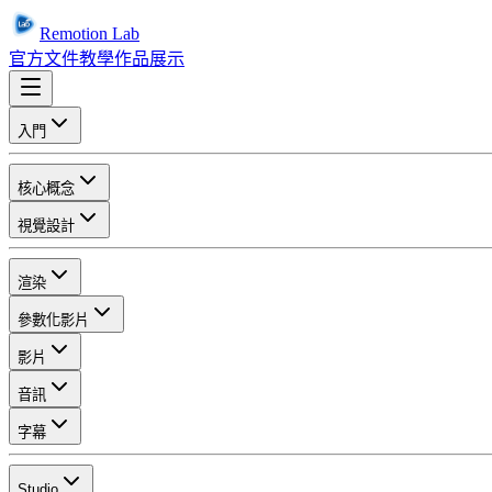
Remotion Lab
官方文件
教學
作品展示
入門
核心概念
視覺設計
渲染
參數化影片
影片
音訊
字幕
Studio