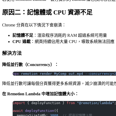
原因二：記憶體或 CPU 資源不足
Chrome 分頁在以下情況下會崩潰：
記憶體不足
：渲染程序消耗的 RAM 超過系統可用量
CPU 過載
：網頁持續佔用大量 CPU，導致系統無法回應
解決方法
降低並行數（Concurrency）：
npx
 remotion
 render
 MyComp
 out.mp4
 --concurrency=
降低並行數可讓每個分頁獲得更多系統資源，減少崩潰的可能
在 Remotion Lambda 中增加記憶體大小：
import
 { deployFunction } 
from
 "@remotion/lambda"
await
 deployFunction
({
  memorySizeInMb: 
3008
, 
// 提高記憶體上限