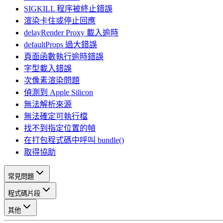
SIGKILL 程序被終止錯誤
渲染卡住或停止回應
delayRender Proxy 載入逾時
defaultProps 過大錯誤
頁面函數執行逾時錯誤
字型載入錯誤
次像素渲染問題
偵測到 Apple Silicon
無法解析來源
無法確定可執行檔
找不到指定位置的幀
在打包程式碼中呼叫 bundle()
取得協助
常見問題
程式碼片段
其他