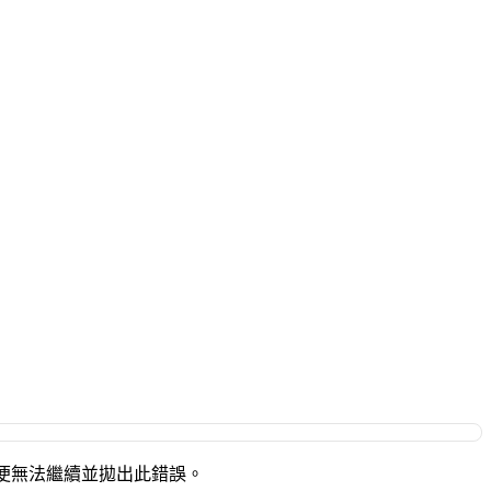
，渲染便無法繼續並拋出此錯誤。