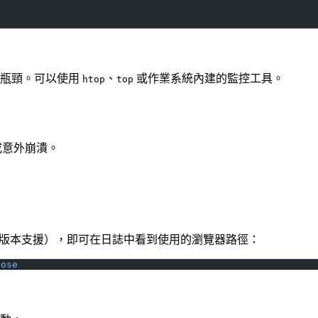
源瓶頸。可以使用
、
或作業系統內建的監控工具。
htop
top
或意外崩潰。
6.7 以上版本支援），即可在日誌中看到使用的瀏覽器路徑：
bose