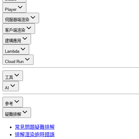
Player
伺服器端渲染
客戶端渲染
建構應用
Lambda
Cloud Run
工具
AI
參考
疑難排解
常見問題疑難排解
排解渲染逾時錯誤