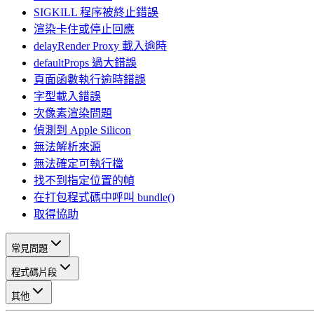
SIGKILL 程序被終止錯誤
渲染卡住或停止回應
delayRender Proxy 載入逾時
defaultProps 過大錯誤
頁面函數執行逾時錯誤
字型載入錯誤
次像素渲染問題
偵測到 Apple Silicon
無法解析來源
無法確定可執行檔
找不到指定位置的幀
在打包程式碼中呼叫 bundle()
取得協助
常見問題
程式碼片段
其他