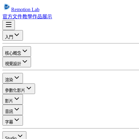
Remotion Lab
官方文件
教學
作品展示
入門
核心概念
視覺設計
渲染
參數化影片
影片
音訊
字幕
Studio