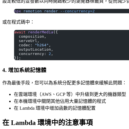
設定較低的並發數以同時開啟較少的瀏覽器標籤頁，從而減少
npx
 remotion
 render
 --concurrency=2
或在程式碼中：
await
 renderMedia
({
  composition,
  serveUrl,
  codec: 
"h264"
,
  outputLocation,
  concurrency: 
2
,
});
4. 增加系統記憶體
作為最後手段，您可以為系統分配更多記憶體來緩解此問題：
在雲端環境（AWS、GCP 等）中升級到更大的機器類型
在本機環境中關閉其他佔用大量記憶體的程式
在 Lambda 環境中增加函數的記憶體配置
在 Lambda 環境中的注意事項