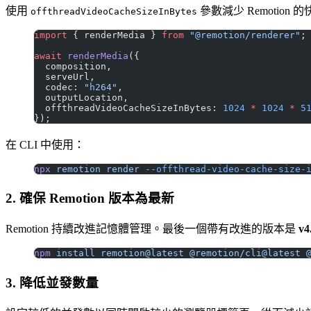
使用
參數減少 Remotion 
offthreadVideoCacheSizeInBytes
import
 { renderMedia } 
from
 "@remotion/renderer"
;
await
 renderMedia
({
  composition,
  serveUrl,
  codec: 
"h264"
,
  outputLocation,
  offthreadVideoCacheSizeInBytes: 
1024
 *
 1024
 *
 5
});
在 CLI 中使用：
npx
 remotion
 render
 --offthread-video-cache-size-
2. 確保 Remotion 版本為最新
Remotion 持續改進記憶體管理。最後一個帶有改進的版本是
v4
npm
 install
 remotion@latest
 @remotion/cli@latest
 
3. 降低並發數量