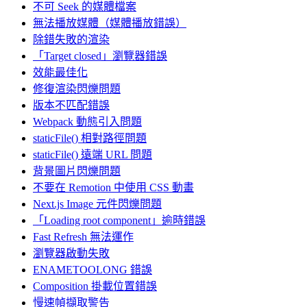
不可 Seek 的媒體檔案
無法播放媒體（媒體播放錯誤）
除錯失敗的渲染
「Target closed」瀏覽器錯誤
效能最佳化
修復渲染閃爍問題
版本不匹配錯誤
Webpack 動態引入問題
staticFile() 相對路徑問題
staticFile() 遠端 URL 問題
背景圖片閃爍問題
不要在 Remotion 中使用 CSS 動畫
Next.js Image 元件閃爍問題
「Loading root component」逾時錯誤
Fast Refresh 無法運作
瀏覽器啟動失敗
ENAMETOOLONG 錯誤
Composition 掛載位置錯誤
慢速幀擷取警告